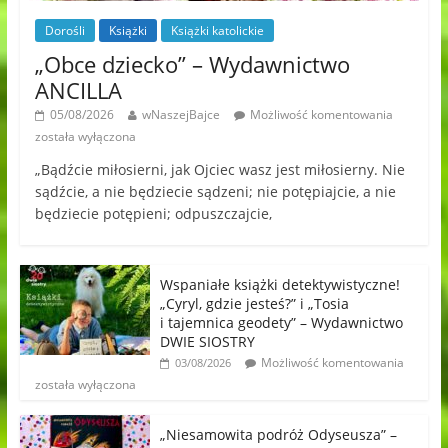
Dorośli
Książki
Książki katolickie
„Obce dziecko” – Wydawnictwo
ANCILLA
05/08/2026
wNaszejBajce
Możliwość komentowania
została wyłączona
„Bądźcie miłosierni, jak Ojciec wasz jest miłosierny. Nie
sądźcie, a nie będziecie sądzeni; nie potępiajcie, a nie
będziecie potępieni; odpuszczajcie,
Wspaniałe książki detektywistyczne!
„Cyryl, gdzie jesteś?” i „Tosia
i tajemnica geodety” – Wydawnictwo
DWIE SIOSTRY
Możliwość komentowania
03/08/2026
została wyłączona
„Niesamowita podróż Odyseusza” –