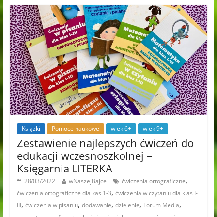
Książki
Pomoce naukowe
wiek 6+
wiek 9+
Zestawienie najlepszych ćwiczeń do
edukacji wczesnoszkolnej –
Księgarnia LITERKA
,
28/03/2022
wNaszejBajce
ćwiczenia ortograficzne
,
ćwiczenia ortograficzne dla kas 1-3
ćwiczenia w czytaniu dla klas I-
,
,
,
,
,
III
ćwiczenia w pisaniu
dodawanie
dzielenie
Forum Media
,
,