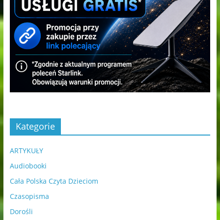
Kategorie
ARTYKUŁY
Audiobooki
Cała Polska Czyta Dzieciom
Czasopisma
Dorośli