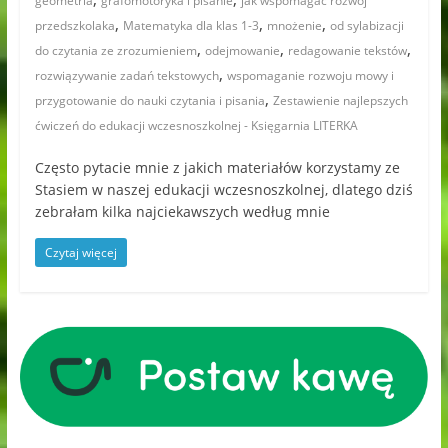
geometria
grafomotoryka i pisanie
jak wspomagać rozwój
,
,
,
przedszkolaka
Matematyka dla klas 1-3
mnożenie
od sylabizacji
,
,
,
do czytania ze zrozumieniem
odejmowanie
redagowanie tekstów
,
rozwiązywanie zadań tekstowych
wspomaganie rozwoju mowy i
,
przygotowanie do nauki czytania i pisania
Zestawienie najlepszych
ćwiczeń do edukacji wczesnoszkolnej - Księgarnia LITERKA
Często pytacie mnie z jakich materiałów korzystamy ze
Stasiem w naszej edukacji wczesnoszkolnej, dlatego dziś
zebrałam kilka najciekawszych według mnie
Czytaj więcej