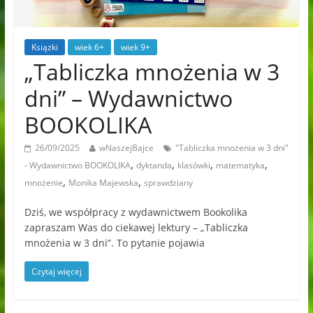
Książki
wiek 6+
wiek 9+
„Tabliczka mnożenia w 3
dni” – Wydawnictwo
BOOKOLIKA
26/09/2025
wNaszejBajce
"Tabliczka mnożenia w 3 dni"
,
,
,
,
- Wydawnictwo BOOKOLIKA
dyktanda
klasówki
matematyka
,
,
mnożenie
Monika Majewska
sprawdziany
Dziś, we współpracy z wydawnictwem Bookolika
zapraszam Was do ciekawej lektury – „Tabliczka
mnożenia w 3 dni”. To pytanie pojawia
Czytaj więcej