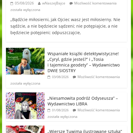
05/08/2026
wNaszejBajce
Możliwość komentowania
została wyłączona
„Bądźcie miłosierni, jak Ojciec wasz jest miłosierny. Nie
sądźcie, a nie będziecie sądzeni; nie potępiajcie, a nie
będziecie potępieni; odpuszczajcie,
Wspaniałe książki detektywistyczne!
„Cyryl, gdzie jesteś?” i „Tosia
i tajemnica geodety” – Wydawnictwo
DWIE SIOSTRY
Możliwość komentowania
03/08/2026
została wyłączona
„Niesamowita podróż Odyseusza” –
Wydawnictwo LIBRA
Możliwość komentowania
01/08/2026
została wyłączona
„Wiersze Tuwima ilustrowane sztuką”