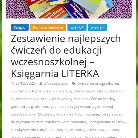
Książki
Pomoce naukowe
wiek 6+
wiek 9+
Zestawienie najlepszych
ćwiczeń do edukacji
wczesnoszkolnej –
Księgarnia LITERKA
,
28/03/2022
wNaszejBajce
ćwiczenia ortograficzne
,
ćwiczenia ortograficzne dla kas 1-3
ćwiczenia w czytaniu dla klas I-
,
,
,
,
,
III
ćwiczenia w pisaniu
dodawanie
dzielenie
Forum Media
,
,
geometria
grafomotoryka i pisanie
jak wspomagać rozwój
,
,
,
przedszkolaka
Matematyka dla klas 1-3
mnożenie
od sylabizacji
,
,
,
do czytania ze zrozumieniem
odejmowanie
redagowanie tekstów
,
rozwiązywanie zadań tekstowych
wspomaganie rozwoju mowy i
,
przygotowanie do nauki czytania i pisania
Zestawienie najlepszych