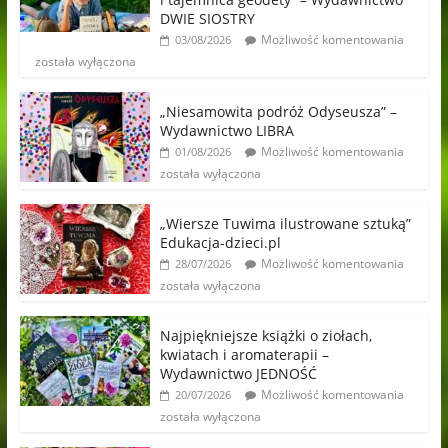
DWIE SIOSTRY
Możliwość komentowania
03/08/2026
została wyłączona
„Niesamowita podróż Odyseusza” –
Wydawnictwo LIBRA
Możliwość komentowania
01/08/2026
została wyłączona
„Wiersze Tuwima ilustrowane sztuką”
Edukacja-dzieci.pl
Możliwość komentowania
28/07/2026
została wyłączona
Najpiękniejsze książki o ziołach,
kwiatach i aromaterapii –
Wydawnictwo JEDNOŚĆ
Możliwość komentowania
20/07/2026
została wyłączona