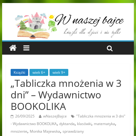
Książki
wiek 6+
wiek 9+
„Tabliczka mnożenia w 3
dni” – Wydawnictwo
BOOKOLIKA
26/09/2025
wNaszejBajce
"Tabliczka mnożenia w 3 dni"
,
,
,
,
- Wydawnictwo BOOKOLIKA
dyktanda
klasówki
matematyka
,
,
mnożenie
Monika Majewska
sprawdziany