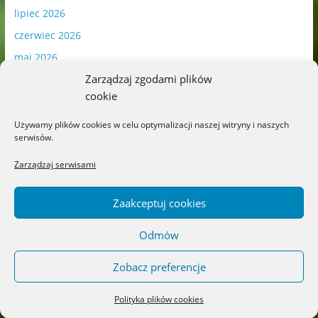
lipiec 2026
czerwiec 2026
maj 2026
Zarządzaj zgodami plików
kwiecień 2026
cookie
marzec 2026
luty 2026
Używamy plików cookies w celu optymalizacji naszej witryny i naszych
serwisów.
styczeń 2026
Zarządzaj serwisami
grudzień 2025
listopad 2025
Zaakceptuj cookies
październik 2025
wrzesień 2025
Odmów
sierpień 2025
Zobacz preferencje
lipiec 2025
czerwiec 2025
Polityka plików cookies