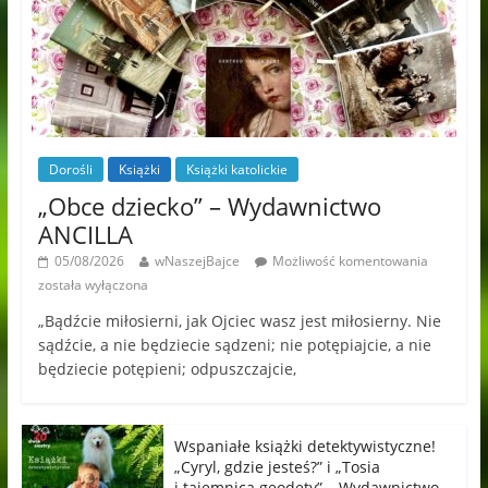
Dorośli
Książki
Książki katolickie
„Obce dziecko” – Wydawnictwo
ANCILLA
05/08/2026
wNaszejBajce
Możliwość komentowania
została wyłączona
„Bądźcie miłosierni, jak Ojciec wasz jest miłosierny. Nie
sądźcie, a nie będziecie sądzeni; nie potępiajcie, a nie
będziecie potępieni; odpuszczajcie,
Wspaniałe książki detektywistyczne!
„Cyryl, gdzie jesteś?” i „Tosia
i tajemnica geodety” – Wydawnictwo