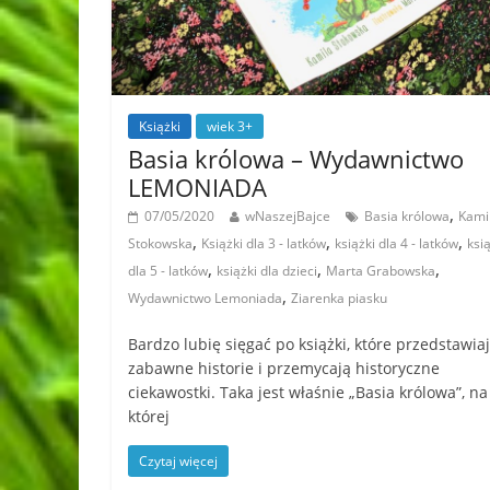
Książki
wiek 3+
Basia królowa – Wydawnictwo
LEMONIADA
,
07/05/2020
wNaszejBajce
Basia królowa
Kami
,
,
,
Stokowska
Książki dla 3 - latków
książki dla 4 - latków
ksi
,
,
,
dla 5 - latków
książki dla dzieci
Marta Grabowska
,
Wydawnictwo Lemoniada
Ziarenka piasku
Bardzo lubię sięgać po książki, które przedstawia
zabawne historie i przemycają historyczne
ciekawostki. Taka jest właśnie „Basia królowa”, na
której
Czytaj więcej