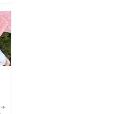
i dla
,
c