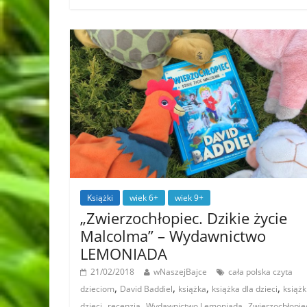
Książki
wiek 6+
wiek 9+
„Zwierzochłopiec. Dzikie życie
Malcolma” – Wydawnictwo
LEMONIADA
21/02/2018
wNaszejBajce
cała polska czyta
,
,
,
,
dzieciom
David Baddiel
książka
książka dla dzieci
książk
,
,
,
dzieci
recenzja
Wydawnictwo Lemoniada
Zwierzochłopie