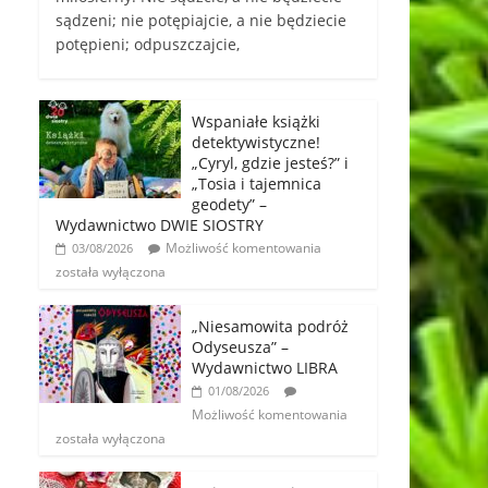
sądzeni; nie potępiajcie, a nie będziecie
potępieni; odpuszczajcie,
Wspaniałe książki
detektywistyczne!
„Cyryl, gdzie jesteś?” i
„Tosia i tajemnica
geodety” –
Wydawnictwo DWIE SIOSTRY
Możliwość komentowania
03/08/2026
została wyłączona
„Niesamowita podróż
Odyseusza” –
Wydawnictwo LIBRA
01/08/2026
Możliwość komentowania
została wyłączona