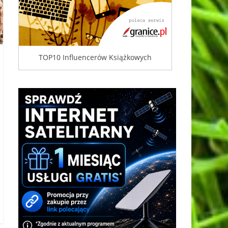
TOP10 Influencerów Książkowych