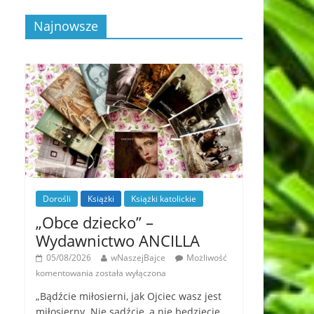
Najnowsze
Dorośli
Książki
Książki katolickie
„Obce dziecko” –
Wydawnictwo ANCILLA
05/08/2026
wNaszejBajce
Możliwość
komentowania
została wyłączona
„Bądźcie miłosierni, jak Ojciec wasz jest
miłosierny. Nie sądźcie, a nie będziecie