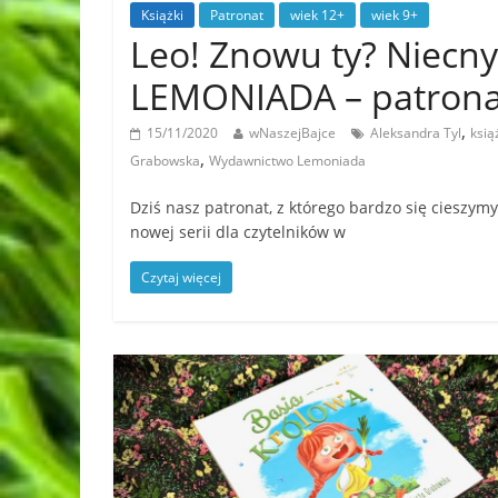
Książki
Patronat
wiek 12+
wiek 9+
Leo! Znowu ty? Niecn
LEMONIADA – patrona
,
15/11/2020
wNaszejBajce
Aleksandra Tyl
ksią
,
Grabowska
Wydawnictwo Lemoniada
Dziś nasz patronat, z którego bardzo się ciesz
nowej serii dla czytelników w
Czytaj więcej