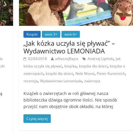
Książki
wiek 3+
wiek 6+
„Jak kózka uczyła się pływać” –
Wydawnictwo LEMONIADA
,
la
02/04/2018
wNaszejBajce
Andrzej Lipiński
Jak
,
,
,
ążki
kózka uczyła się pływać
książka
książka dla dzieci
książka o
,
,
,
,
zwierzętach
książki dla dzieci
Nele Moost
Pieter Kunstreich
,
,
recenzja
Wydawnictwo Lemoniada
zwierzęta
ją
Książek o zwierzętach w roli głównej nasza
biblioteczka dźwiga ogromne ilości. Nie sposób
przejść nam obojętnie obok okładki, na której
Czytaj więcej