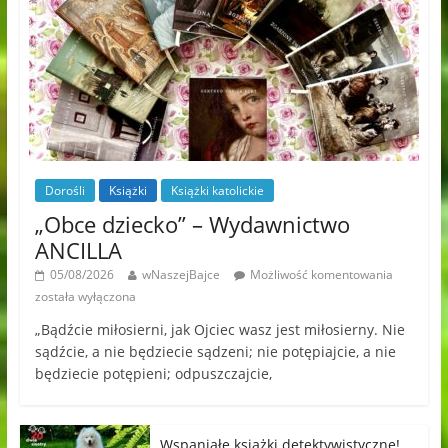
Dorośli
Książki
Książki katolickie
„Obce dziecko” – Wydawnictwo
ANCILLA
05/08/2026
wNaszejBajce
Możliwość komentowania
została wyłączona
„Bądźcie miłosierni, jak Ojciec wasz jest miłosierny. Nie
sądźcie, a nie będziecie sądzeni; nie potępiajcie, a nie
będziecie potępieni; odpuszczajcie,
Wspaniałe książki detektywistyczne!