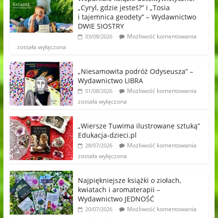
„Cyryl, gdzie jesteś?” i „Tosia
i tajemnica geodety” – Wydawnictwo
DWIE SIOSTRY
Możliwość komentowania
03/08/2026
została wyłączona
„Niesamowita podróż Odyseusza” –
Wydawnictwo LIBRA
Możliwość komentowania
01/08/2026
została wyłączona
„Wiersze Tuwima ilustrowane sztuką”
Edukacja-dzieci.pl
Możliwość komentowania
28/07/2026
została wyłączona
Najpiękniejsze książki o ziołach,
kwiatach i aromaterapii –
Wydawnictwo JEDNOŚĆ
Możliwość komentowania
20/07/2026