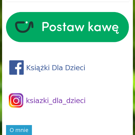
O mnie