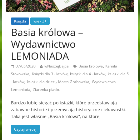
Książki
wiek 3+
Basia królowa –
Wydawnictwo
LEMONIADA
,
07/05/2020
wNaszejBajce
Basia królowa
Kamila
,
,
,
Stokowska
Książki dla 3 - latków
książki dla 4 - latków
książki dla 5
,
,
,
- latków
książki dla dzieci
Marta Grabowska
Wydawnictwo
,
Lemoniada
Ziarenka piasku
Bardzo lubię sięgać po książki, które przedstawiają
zabawne historie i przemycają historyczne ciekawostki.
Taka jest właśnie „Basia królowa”, na której
Czytaj więcej