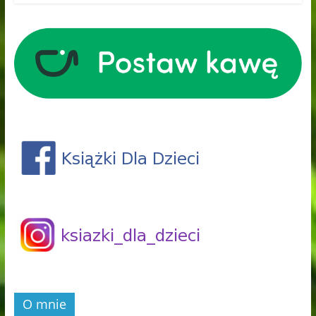
O mnie