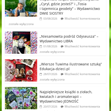
„Cyryl, gdzie jesteś?” i „Tosia
i tajemnica geodety” – Wydawnictwo
DWIE SIOSTRY
Możliwość komentowania
03/08/2026
została wyłączona
„Niesamowita podróż Odyseusza” –
Wydawnictwo LIBRA
Możliwość komentowania
01/08/2026
została wyłączona
„Wiersze Tuwima ilustrowane sztuką”
Edukacja-dzieci.pl
Możliwość komentowania
28/07/2026
została wyłączona
Najpiękniejsze książki o ziołach,
kwiatach i aromaterapii –
Wydawnictwo JEDNOŚĆ
Możliwość komentowania
20/07/2026