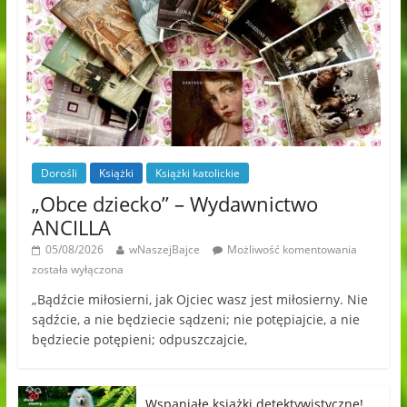
Dorośli
Książki
Książki katolickie
„Obce dziecko” – Wydawnictwo
ANCILLA
05/08/2026
wNaszejBajce
Możliwość komentowania
została wyłączona
„Bądźcie miłosierni, jak Ojciec wasz jest miłosierny. Nie
sądźcie, a nie będziecie sądzeni; nie potępiajcie, a nie
będziecie potępieni; odpuszczajcie,
Wspaniałe książki detektywistyczne!