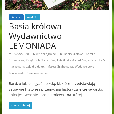
Książki
wiek 3+
Basia królowa –
Wydawnictwo
LEMONIADA
,
07/05/2020
wNaszejBajce
Basia królowa
Kamila
,
,
,
Stokowska
Książki dla 3 - latków
książki dla 4 - latków
książki dla 5
,
,
,
- latków
książki dla dzieci
Marta Grabowska
Wydawnictwo
,
Lemoniada
Ziarenka piasku
Bardzo lubię sięgać po książki, które przedstawiają
zabawne historie i przemycają historyczne ciekawostki.
Taka jest właśnie „Basia królowa”, na której
Czytaj więcej