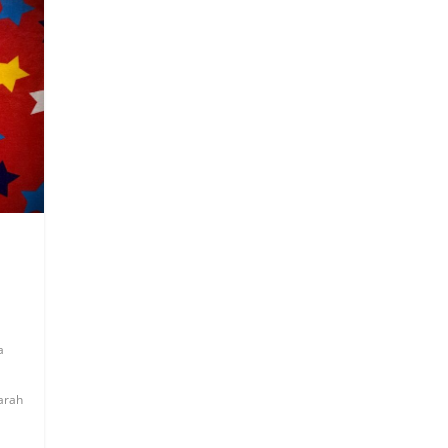
a
Sarah