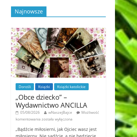
Najnowsze
Dorośli
Książki
Książki katolickie
„Obce dziecko” –
Wydawnictwo ANCILLA
05/08/2026
wNaszejBajce
Możliwość
komentowania
została wyłączona
„Bądźcie miłosierni, jak Ojciec wasz jest
miłosierny. Nie sądźcie, a nie będziecie