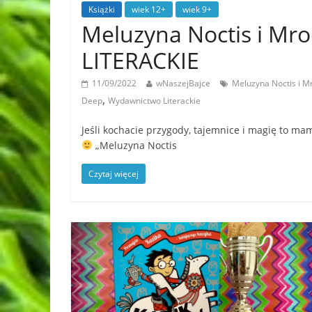
Książki
wiek 12+
wiek 9+
Meluzyna Noctis i Mr
LITERACKIE
11/09/2022
wNaszejBajce
Meluzyna Noctis i M
,
Deep
Wydawnictwo Literackie
Jeśli kochacie przygody, tajemnice i magię to m
„Meluzyna Noctis
Czytaj więcej