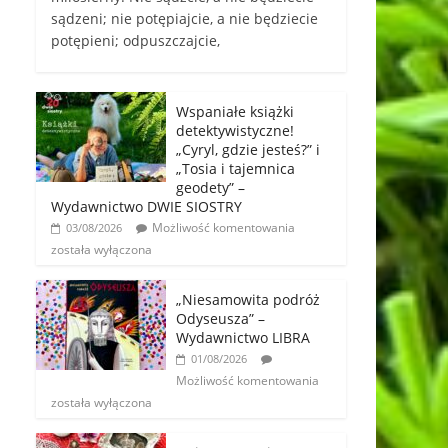
sądzeni; nie potępiajcie, a nie będziecie
potępieni; odpuszczajcie,
Wspaniałe książki
detektywistyczne!
„Cyryl, gdzie jesteś?” i
„Tosia i tajemnica
geodety” –
Wydawnictwo DWIE SIOSTRY
Możliwość komentowania
03/08/2026
została wyłączona
„Niesamowita podróż
Odyseusza” –
Wydawnictwo LIBRA
01/08/2026
Możliwość komentowania
została wyłączona