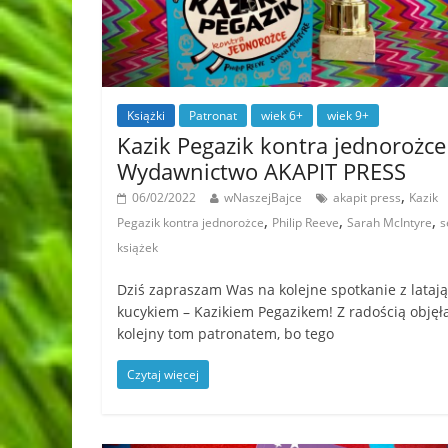
Książki
Patronat
wiek 6+
wiek 9+
Kazik Pegazik kontra jednorożce
Wydawnictwo AKAPIT PRESS
,
06/02/2022
wNaszejBajce
akapit press
Kazik
,
,
,
Pegazik kontra jednorożce
Philip Reeve
Sarah McIntyre
s
książek
Dziś zapraszam Was na kolejne spotkanie z lataj
kucykiem – Kazikiem Pegazikem! Z radością obję
kolejny tom patronatem, bo tego
Czytaj więcej