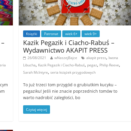
Książki
Patronat
wiek 6+
wiek 9+
 –
Kazik Pegazik i Ciacho-Rabuś –
Wydawnictwo AKAPIT PRESS
,
26/08/2021
wNaszejBajce
akapit press
Iwona
,
,
,
,
eria
Libucha
Kazik Pegazik i Ciacho-Rabuś
pegaz
Philip Reeve
,
Sarah McIntyre
seria książek przygodowych
ącym
To już trzeci tom przygód o grubiutkim kucyku –
łam
pegaziku! Jeśli nie znacie poprzednich tomów to
warto nadrobić zaległości, bo
Czytaj więcej