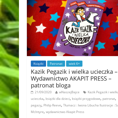
Książki
Patronat
wiek 6+
Kazik Pegazik i wielka ucieczka –
Wydawnictwo AKAPIT PRESS –
patronat bloga
21/09/2020
wNaszejBajce
Kazik Pegazik i wielk
,
,
,
,
ucieczka
książki dla dzieci
książki przygodowe
patronat
,
,
pegazy
Philip Reeve
Tłumacz : Iwona Libucha Ilustracje : 
,
McIntyre
wydawnictwo Akapit Press