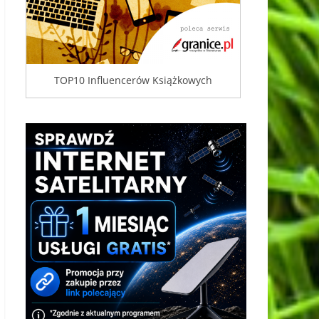
TOP10 Influencerów Książkowych