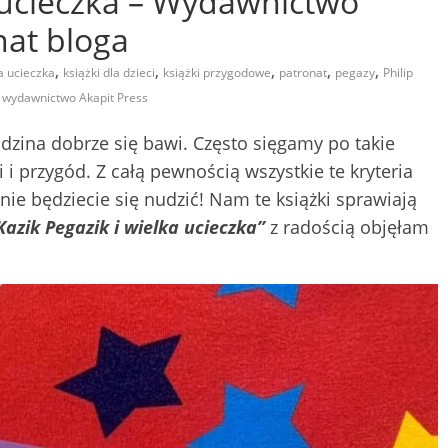
a ucieczka – Wydawnictwo
nat bloga
,
,
,
,
,
ka ucieczka
książki dla dzieci
książki przygodowe
patronat
pegazy
Philip
,
wydawnictwo Akapit Press
rodzina dobrze się bawi. Często sięgamy po takie
 i przygód. Z całą pewnością wszystkie te kryteria
 nie będziecie się nudzić! Nam te książki sprawiają
azik Pegazik i wielka ucieczka”
z radością objęłam