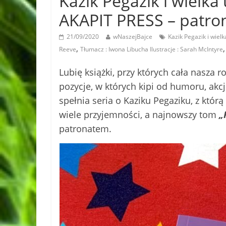
Kazik Pegazik i wielk
AKAPIT PRESS – patro
21/09/2020
wNaszejBajce
Kazik Pegazik i wiel
,
Reeve
Tłumacz : Iwona Libucha Ilustracje : Sarah McIntyre
Lubię książki, przy których cała nasza 
pozycje, w których kipi od humoru, akcji
spełnia seria o Kaziku Pegaziku, z którą
wiele przyjemności, a najnowszy tom
„K
patronatem.