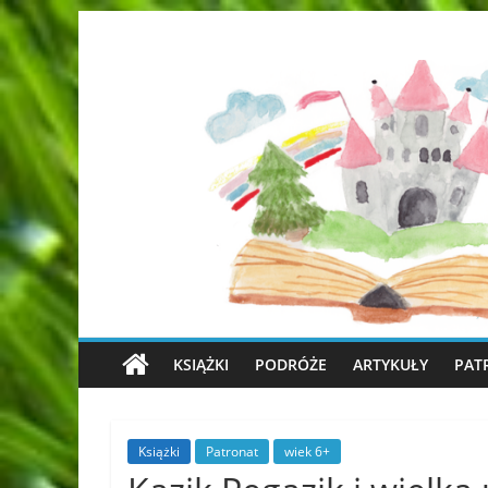
KSIĄŻKI
PODRÓŻE
ARTYKUŁY
PAT
Książki
Patronat
wiek 6+