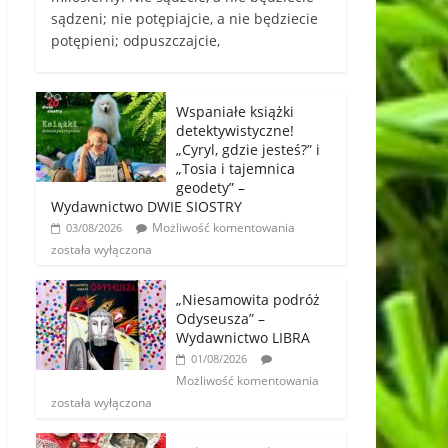
sądzeni; nie potępiajcie, a nie będziecie
potępieni; odpuszczajcie,
Wspaniałe książki
detektywistyczne!
„Cyryl, gdzie jesteś?” i
„Tosia i tajemnica
geodety” –
Wydawnictwo DWIE SIOSTRY
Możliwość komentowania
03/08/2026
została wyłączona
„Niesamowita podróż
Odyseusza” –
Wydawnictwo LIBRA
01/08/2026
Możliwość komentowania
została wyłączona