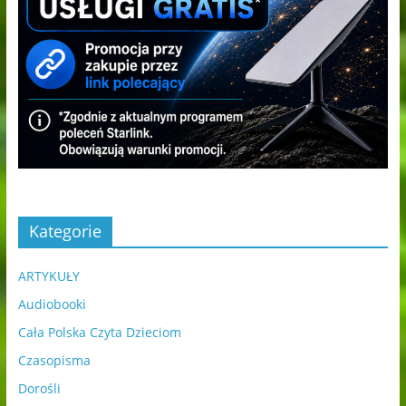
Kategorie
ARTYKUŁY
Audiobooki
Cała Polska Czyta Dzieciom
Czasopisma
Dorośli