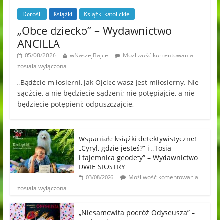
Dorośli
Książki
Książki katolickie
„Obce dziecko” – Wydawnictwo
ANCILLA
05/08/2026
wNaszejBajce
Możliwość komentowania
została wyłączona
„Bądźcie miłosierni, jak Ojciec wasz jest miłosierny. Nie
sądźcie, a nie będziecie sądzeni; nie potępiajcie, a nie
będziecie potępieni; odpuszczajcie,
Wspaniałe książki detektywistyczne!
„Cyryl, gdzie jesteś?” i „Tosia
i tajemnica geodety” – Wydawnictwo
DWIE SIOSTRY
Możliwość komentowania
03/08/2026
została wyłączona
„Niesamowita podróż Odyseusza” –