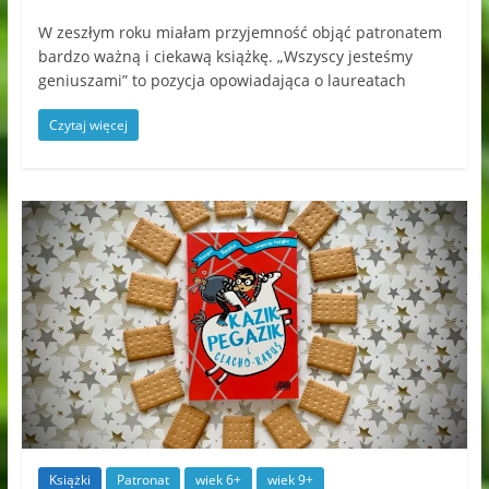
W zeszłym roku miałam przyjemność objąć patronatem
bardzo ważną i ciekawą książkę. „Wszyscy jesteśmy
geniuszami” to pozycja opowiadająca o laureatach
Czytaj więcej
Książki
Patronat
wiek 6+
wiek 9+