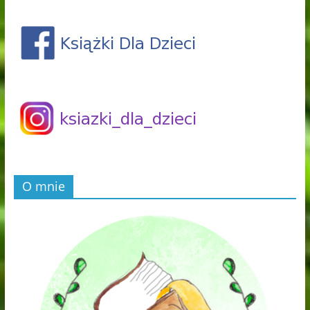
O mnie