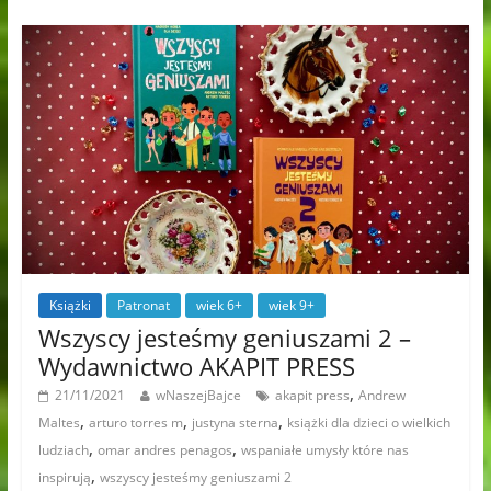
Książki
Patronat
wiek 6+
wiek 9+
Wszyscy jesteśmy geniuszami 2 –
Wydawnictwo AKAPIT PRESS
,
21/11/2021
wNaszejBajce
akapit press
Andrew
,
,
,
Maltes
arturo torres m
justyna sterna
książki dla dzieci o wielkich
,
,
ludziach
omar andres penagos
wspaniałe umysły które nas
,
inspirują
wszyscy jesteśmy geniuszami 2