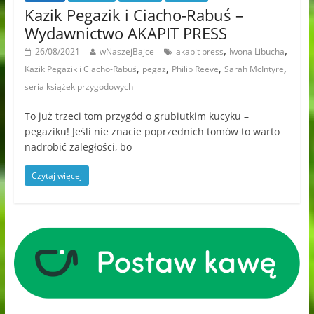
Kazik Pegazik i Ciacho-Rabuś –
Wydawnictwo AKAPIT PRESS
,
,
26/08/2021
wNaszejBajce
akapit press
Iwona Libucha
,
,
,
,
Kazik Pegazik i Ciacho-Rabuś
pegaz
Philip Reeve
Sarah McIntyre
seria książek przygodowych
To już trzeci tom przygód o grubiutkim kucyku –
pegaziku! Jeśli nie znacie poprzednich tomów to warto
nadrobić zaległości, bo
Czytaj więcej