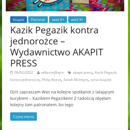
Książki
Patronat
wiek 6+
wiek 9+
Kazik Pegazik kontra
jednorożce –
Wydawnictwo AKAPIT
PRESS
,
06/02/2022
wNaszejBajce
akapit press
Kazik Pegazik
,
,
,
kontra jednorożce
Philip Reeve
Sarah McIntyre
seria książek
Dziś zapraszam Was na kolejne spotkanie z latającym
kucykiem – Kazikiem Pegazikem! Z radością objęłam
kolejny tom patronatem, bo tego
Czytaj więcej