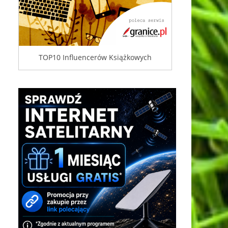
TOP10 Influencerów Książkowych