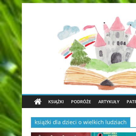
KSIĄŻKI
PODRÓŻE
ARTYKUŁY
PAT
książki dla dzieci o wielkich ludziach