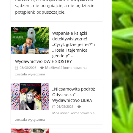
sądzeni; nie potępiajcie, a nie będziecie
potępieni; odpuszczajcie,
Wspaniałe książki
detektywistyczne!
„Cyryl, gdzie jesteś?” i
„Tosia i tajemnica
geodety” –
Wydawnictwo DWIE SIOSTRY
Możliwość komentowania
03/08/2026
została wyłączona
„Niesamowita podróż
Odyseusza” –
Wydawnictwo LIBRA
01/08/2026
Możliwość komentowania
została wyłączona