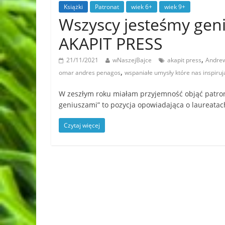
Książki
Patronat
wiek 6+
wiek 9+
Wszyscy jesteśmy gen
AKAPIT PRESS
,
21/11/2021
wNaszejBajce
akapit press
Andrew
,
omar andres penagos
wspaniałe umysły które nas inspiruj
W zeszłym roku miałam przyjemność objąć patron
geniuszami” to pozycja opowiadająca o laureatac
Czytaj więcej