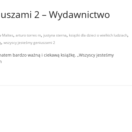
iuszami 2 – Wydawnictwo
,
,
,
,
 Maltes
arturo torres m
justyna sterna
książki dla dzieci o wielkich ludziach
,
ą
wszyscy jesteśmy geniuszami 2
atem bardzo ważną i ciekawą książkę. „Wszyscy jesteśmy
h