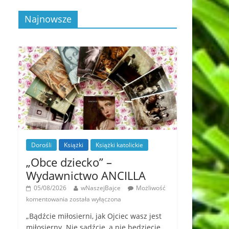
Najnowsze
Dorośli
Książki
Książki katolickie
„Obce dziecko” –
Wydawnictwo ANCILLA
05/08/2026
wNaszejBajce
Możliwość
komentowania
została wyłączona
„Bądźcie miłosierni, jak Ojciec wasz jest
miłosierny. Nie sądźcie, a nie będziecie