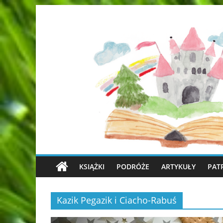
KSIĄŻKI
PODRÓŻE
ARTYKUŁY
PAT
Kazik Pegazik i Ciacho-Rabuś