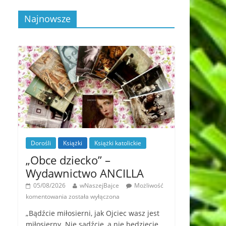
Najnowsze
Dorośli
Książki
Książki katolickie
„Obce dziecko” –
Wydawnictwo ANCILLA
05/08/2026
wNaszejBajce
Możliwość
komentowania
została wyłączona
„Bądźcie miłosierni, jak Ojciec wasz jest
miłosierny. Nie sądźcie, a nie będziecie