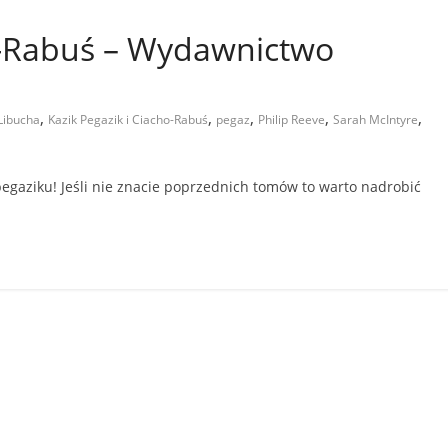
ho-Rabuś – Wydawnictwo
,
,
,
,
,
Libucha
Kazik Pegazik i Ciacho-Rabuś
pegaz
Philip Reeve
Sarah McIntyre
pegaziku! Jeśli nie znacie poprzednich tomów to warto nadrobić