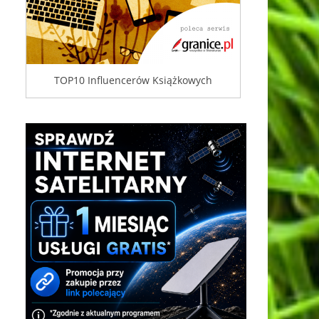
TOP10 Influencerów Książkowych