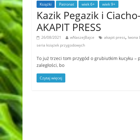
Książki
Patronat
wiek 6+
wiek 9+
Kazik Pegazik i Ciac
AKAPIT PRESS
,
26/08/2021
wNaszejBajce
akapit press
Iwona 
seria książek przygodowych
To już trzeci tom przygód o grubiutkim kucyku – 
zaległości, bo
Czytaj więcej