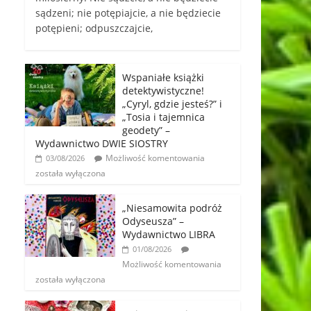
sądzeni; nie potępiajcie, a nie będziecie
potępieni; odpuszczajcie,
Wspaniałe książki
detektywistyczne!
„Cyryl, gdzie jesteś?” i
„Tosia i tajemnica
geodety” –
Wydawnictwo DWIE SIOSTRY
Możliwość komentowania
03/08/2026
została wyłączona
„Niesamowita podróż
Odyseusza” –
Wydawnictwo LIBRA
01/08/2026
Możliwość komentowania
została wyłączona