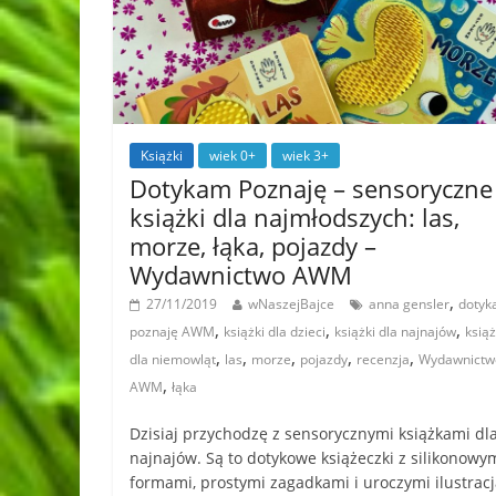
Książki
wiek 0+
wiek 3+
Dotykam Poznaję – sensoryczne
książki dla najmłodszych: las,
morze, łąka, pojazdy –
Wydawnictwo AWM
,
27/11/2019
wNaszejBajce
anna gensler
doty
,
,
,
poznaję AWM
książki dla dzieci
książki dla najnajów
książ
,
,
,
,
,
dla niemowląt
las
morze
pojazdy
recenzja
Wydawnictw
,
AWM
łąka
Dzisiaj przychodzę z sensorycznymi książkami dl
najnajów. Są to dotykowe książeczki z silikonowy
formami, prostymi zagadkami i uroczymi ilustrac