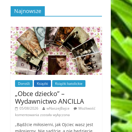
Najnowsze
Dorośli
Książki
Książki katolickie
„Obce dziecko” –
Wydawnictwo ANCILLA
05/08/2026
wNaszejBajce
Możliwość
komentowania
została wyłączona
„Bądźcie miłosierni, jak Ojciec wasz jest
miłosierny. Nie sądźcie, a nie będziecie