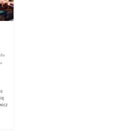
dla
la
as
się
wicz