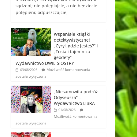
sądzeni; nie potępiajcie, a nie będziecie
potępieni; odpuszczajcie,
Wspaniałe książki
detektywistyczne!
„Cyryl, gdzie jesteś?” i
„Tosia i tajemnica
geodety” –
Wydawnictwo DWIE SIOSTRY
Możliwość komentowania
03/08/2026
została wyłączona
„Niesamowita podróż
Odyseusza” –
Wydawnictwo LIBRA
01/08/2026
Możliwość komentowania
została wyłączona