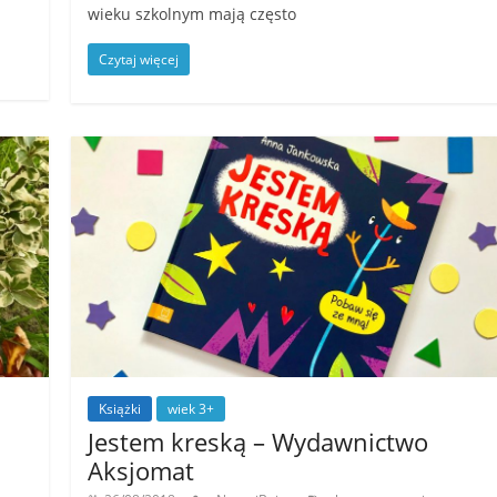
wieku szkolnym mają często
Czytaj więcej
Książki
wiek 3+
Jestem kreską – Wydawnictwo
Aksjomat