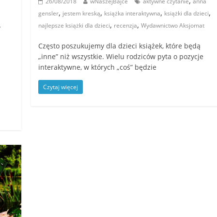
,
26/08/2018
wNaszejBajce
aktywne czytanie
anna
,
,
,
,
gensler
jestem kreską
książka interaktywna
książki dla dzieci
,
,
,
najlepsze książki dla dzieci
recenzja
Wydawnictwo Aksjomat
Często poszukujemy dla dzieci książek, które będą
„inne” niż wszystkie. Wielu rodziców pyta o pozycje
interaktywne, w których „coś” będzie
Czytaj więcej