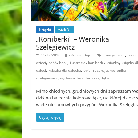
Książki
wiek 3+
„Koniberki” – Weronika
Szelęgiewicz
,
11/12/2016
wNaszejBajce
anna gensler
bajka 
,
,
,
,
,
,
dzieci
baśń
book
ilustracja
koniberki
książka
książka d
,
,
,
,
dzieci
ksiażka dla dziecka
opis
recenzja
weronika
,
,
szelęgiewicz
wydawnictwo literowka
łąka
Mimo chłodnych, grudniowych dni zapraszam W
dziś na bajecznie kolorową łąkę, na której dzieje 
wiele niesamowitych przygód. Weronika Szelęgie
Czytaj więcej