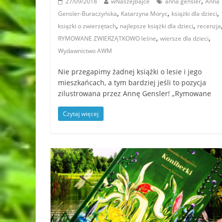
,
27/09/2018
wNaszejBajce
anna gensler
Anna
,
,
,
Gensler-Buraczyńska
Katarzyna Moryc
książki dla dzieci
,
,
książki o zwierzętach
najlepsze książki dla dzieci
recenzja
,
,
RYMOWANE ZWIERZĄTKOWO leśne
wiersze dla dzieci
Wydawnictwo AWM
Nie przegapimy żadnej książki o lesie i jego
mieszkańcach, a tym bardziej jeśli to pozycja
zilustrowana przez Annę Gensler! „Rymowane
Czytaj więcej