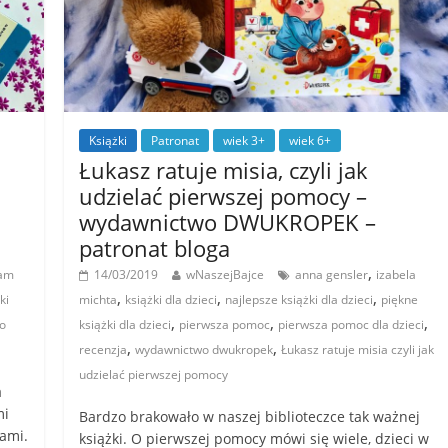
Książki
Patronat
wiek 3+
wiek 6+
Łukasz ratuje misia, czyli jak
udzielać pierwszej pomocy –
wydawnictwo DWUKROPEK –
patronat bloga
,
kam
14/03/2019
wNaszejBajce
anna gensler
izabela
,
,
,
ki
michta
książki dla dzieci
najlepsze książki dla dzieci
piękne
,
,
,
o
książki dla dzieci
pierwsza pomoc
pierwsza pomoc dla dzieci
,
,
recenzja
wydawnictwo dwukropek
Łukasz ratuje misia czyli jak
udzielać pierwszej pomocy
a
mi
Bardzo brakowało w naszej biblioteczce tak ważnej
jami.
książki. O pierwszej pomocy mówi się wiele, dzieci w