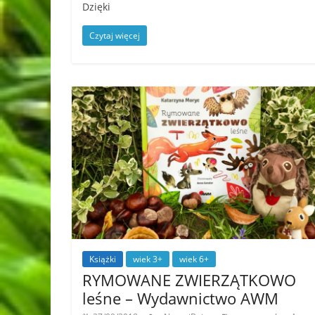
Dzięki
Czytaj więcej
Książki
wiek 3+
wiek 6+
RYMOWANE ZWIERZĄTKOWO
leśne – Wydawnictwo AWM