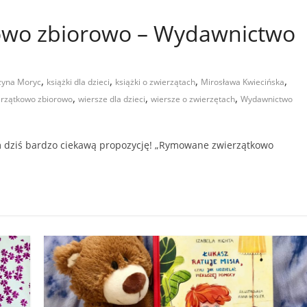
wo zbiorowo – Wydawnictwo
a
,
,
,
,
zyna Moryc
książki dla dzieci
książki o zwierzątach
Mirosława Kwiecińska
,
,
,
rzątkowo zbiorowo
wiersze dla dzieci
wiersze o zwierzętach
Wydawnictwo
am dziś bardzo ciekawą propozycję! „Rymowane zwierzątkowo