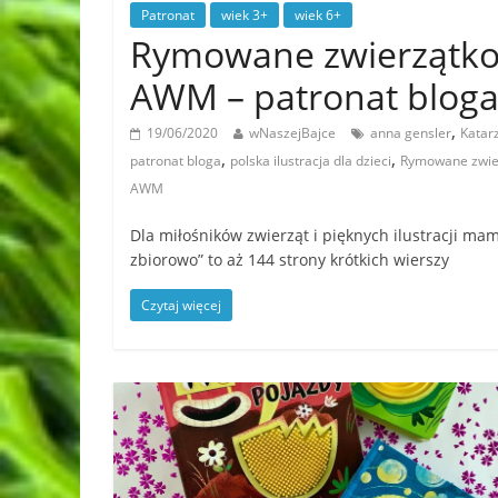
Patronat
wiek 3+
wiek 6+
Rymowane zwierzątko
AWM – patronat blog
,
19/06/2020
wNaszejBajce
anna gensler
Katar
,
,
patronat bloga
polska ilustracja dla dzieci
Rymowane zwie
AWM
Dla miłośników zwierząt i pięknych ilustracji m
zbiorowo” to aż 144 strony krótkich wierszy
Czytaj więcej