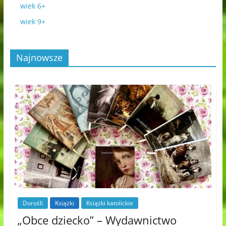
wiek 6+
wiek 9+
Najnowsze
Dorośli
Książki
Książki katolickie
„Obce dziecko” – Wydawnictwo