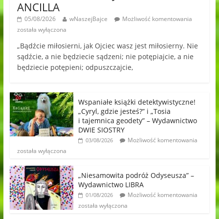
ANCILLA
05/08/2026
wNaszejBajce
Możliwość komentowania
została wyłączona
„Bądźcie miłosierni, jak Ojciec wasz jest miłosierny. Nie
sądźcie, a nie będziecie sądzeni; nie potępiajcie, a nie
będziecie potępieni; odpuszczajcie,
Wspaniałe książki detektywistyczne!
„Cyryl, gdzie jesteś?” i „Tosia
i tajemnica geodety” – Wydawnictwo
DWIE SIOSTRY
Możliwość komentowania
03/08/2026
została wyłączona
„Niesamowita podróż Odyseusza” –
Wydawnictwo LIBRA
Możliwość komentowania
01/08/2026
została wyłączona