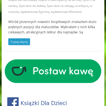
,
,
,
,
zamku
Spot idzie do żłobka
Spot idzie na zakupy
w arktyce
w
,
,
oceanie
wydawnictwo Egmont
wydawnictwo Mamania
Wśród jesiennych nowości książkowych znalazłam dużo
pięknych pozycji dla maluszków. Wybrałam z nich kilka
ciekawych, atrakcyjnych lektur dla najnajów. Są
Czytaj więcej