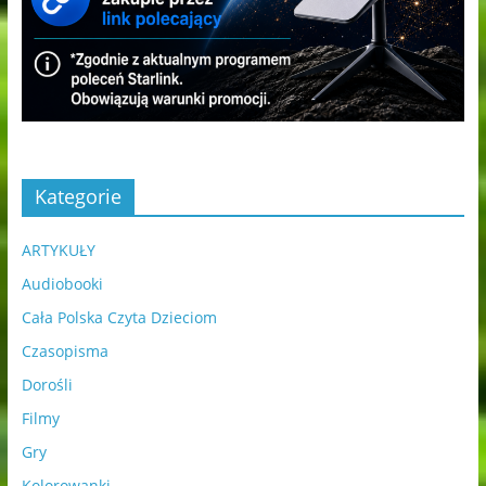
Kategorie
ARTYKUŁY
Audiobooki
Cała Polska Czyta Dzieciom
Czasopisma
Dorośli
Filmy
Gry
Kolorowanki