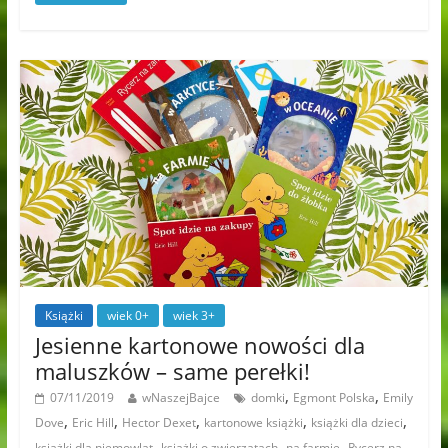
Książki
wiek 0+
wiek 3+
Jesienne kartonowe nowości dla
maluszków – same perełki!
,
,
07/11/2019
wNaszejBajce
domki
Egmont Polska
Emily
,
,
,
,
,
Dove
Eric Hill
Hector Dexet
kartonowe książki
książki dla dzieci
,
,
,
książki dla niemowląt
książki o zwierzątach
na farmie
Rycerz na