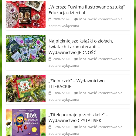
„Wiersze Tuwima ilustrowane sztuką”
Edukacja-dzieci.pl
Możliwość komentowania
28/07/2026
została wyłączona
Najpiękniejsze książki o ziołach,
kwiatach i aromaterapii –
Wydawnictwo JEDNOŚĆ
Możliwość komentowania
20/07/2026
została wyłączona
„Zielniczek” – Wydawnictwo
LITERACKIE
Możliwość komentowania
18/07/2026
została wyłączona
„Titek poznaje przedszkole” –
Wydawnictwo CZYTALISEK
Możliwość komentowania
17/07/2026
została wyłączona