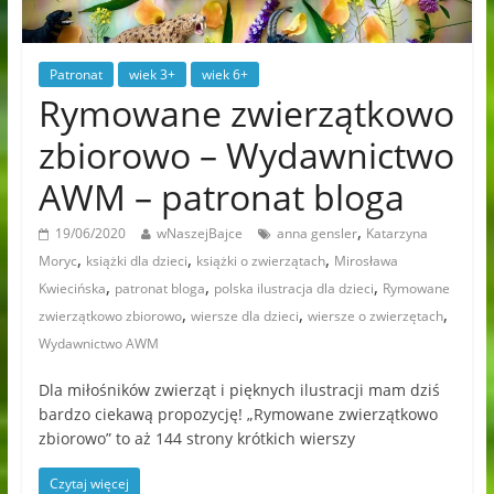
Patronat
wiek 3+
wiek 6+
Rymowane zwierzątkowo
zbiorowo – Wydawnictwo
AWM – patronat bloga
,
19/06/2020
wNaszejBajce
anna gensler
Katarzyna
,
,
,
Moryc
książki dla dzieci
książki o zwierzątach
Mirosława
,
,
,
Kwiecińska
patronat bloga
polska ilustracja dla dzieci
Rymowane
,
,
,
zwierzątkowo zbiorowo
wiersze dla dzieci
wiersze o zwierzętach
Wydawnictwo AWM
Dla miłośników zwierząt i pięknych ilustracji mam dziś
bardzo ciekawą propozycję! „Rymowane zwierzątkowo
zbiorowo” to aż 144 strony krótkich wierszy
Czytaj więcej