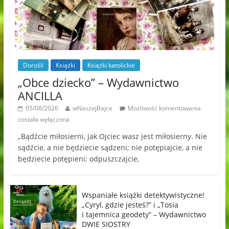
Dorośli
Książki
Książki katolickie
„Obce dziecko” – Wydawnictwo
ANCILLA
05/08/2026
wNaszejBajce
Możliwość komentowania
została wyłączona
„Bądźcie miłosierni, jak Ojciec wasz jest miłosierny. Nie
sądźcie, a nie będziecie sądzeni; nie potępiajcie, a nie
będziecie potępieni; odpuszczajcie,
Wspaniałe książki detektywistyczne!
„Cyryl, gdzie jesteś?” i „Tosia
i tajemnica geodety” – Wydawnictwo
DWIE SIOSTRY