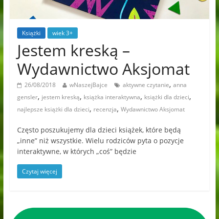
Książki
wiek 3+
Jestem kreską –
Wydawnictwo Aksjomat
,
26/08/2018
wNaszejBajce
aktywne czytanie
anna
,
,
,
,
gensler
jestem kreską
książka interaktywna
książki dla dzieci
,
,
najlepsze książki dla dzieci
recenzja
Wydawnictwo Aksjomat
Często poszukujemy dla dzieci książek, które będą
„inne” niż wszystkie. Wielu rodziców pyta o pozycje
interaktywne, w których „coś” będzie
Czytaj więcej