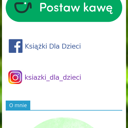
O mnie