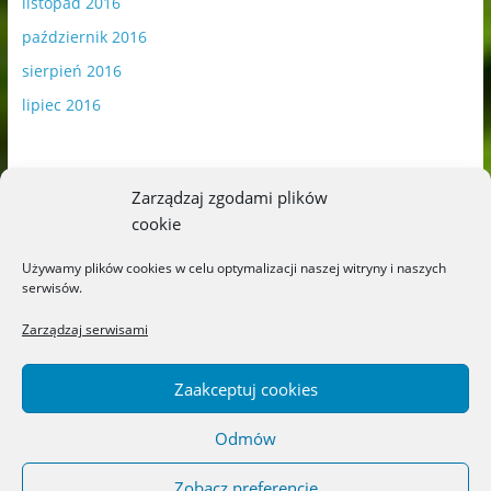
listopad 2016
październik 2016
sierpień 2016
lipiec 2016
Zarządzaj zgodami plików
cookie
Publikowane materiały zawierają płatną promocję.
Używamy plików cookies w celu optymalizacji naszej witryny i naszych
serwisów.
Polityka plików cookies
-
Polityka prywatności
Zarządzaj serwisami
Zaakceptuj cookies
Odmów
Copyright © 2026
Blog o książkach dla dzieci i młodzieży –
recenzje i rekomendacje
. All rights reserved.
Zobacz preferencje
Theme: ColorMag by
ThemeGrill
. Powered by
WordPress
.