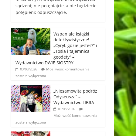
sądzeni; nie potępiajcie, a nie będziecie
potępieni; odpuszczajcie,
Wspaniałe książki
detektywistyczne!
„Cyryl, gdzie jesteś?” i
„Tosia i tajemnica
geodety” –
Wydawnictwo DWIE SIOSTRY
Możliwość komentowania
03/08/2026
została wyłączona
„Niesamowita podróż
Odyseusza” –
Wydawnictwo LIBRA
01/08/2026
Możliwość komentowania
została wyłączona