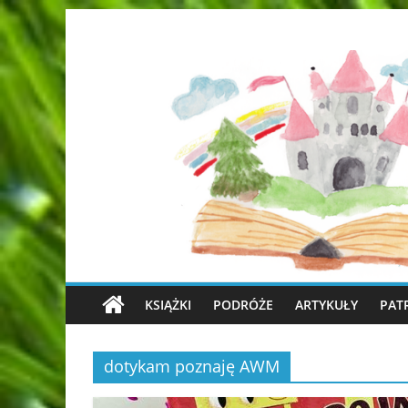
KSIĄŻKI
PODRÓŻE
ARTYKUŁY
PAT
dotykam poznaję AWM