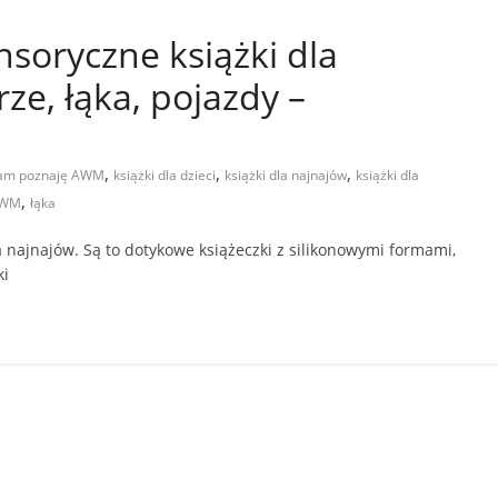
soryczne książki dla
ze, łąka, pojazdy –
,
,
,
am poznaję AWM
książki dla dzieci
książki dla najnajów
książki dla
,
AWM
łąka
 najnajów. Są to dotykowe książeczki z silikonowymi formami,
ki