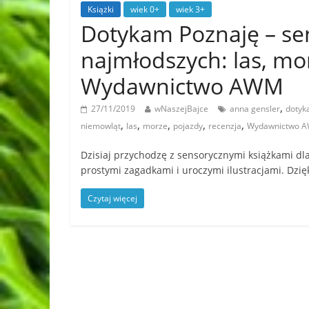
Książki
wiek 0+
wiek 3+
Dotykam Poznaję – sen
najmłodszych: las, mor
Wydawnictwo AWM
,
27/11/2019
wNaszejBajce
anna gensler
dotyk
,
,
,
,
,
niemowląt
las
morze
pojazdy
recenzja
Wydawnictwo 
Dzisiaj przychodzę z sensorycznymi książkami dla
prostymi zagadkami i uroczymi ilustracjami. Dzię
Czytaj więcej