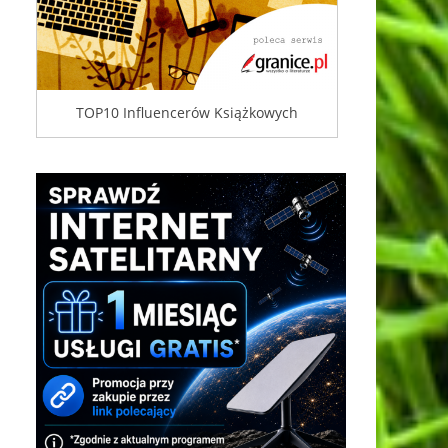
TOP10 Influencerów Książkowych