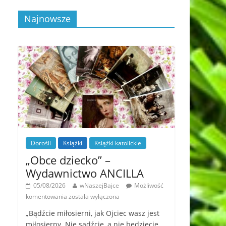
Najnowsze
Dorośli
Książki
Książki katolickie
„Obce dziecko” –
Wydawnictwo ANCILLA
05/08/2026
wNaszejBajce
Możliwość
komentowania
została wyłączona
„Bądźcie miłosierni, jak Ojciec wasz jest
miłosierny. Nie sądźcie, a nie będziecie