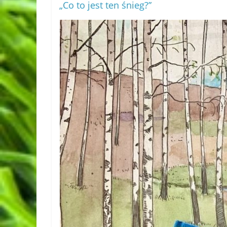
„Co to jest ten śnieg?”