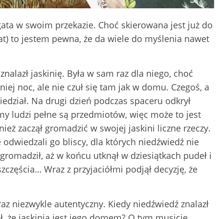
gata w swoim przekazie. Choć skierowana jest już do
at) to jestem pewna, że da wiele do myślenia nawet
znalazł jaskinię. Była w sam raz dla niego, choć
iej noc, ale nie czuł się tam jak w domu. Czegoś, a
dział. Na drugi dzień podczas spaceru odkrył
omy ludzi pełne są przedmiotów, więc może to jest
ież zaczął gromadzić w swojej jaskini liczne rzeczy.
ie odwiedzali go bliscy, dla których niedźwiedź nie
 gromadził, aż w końcu utknął w dziesiątkach pudeł i
zczęścia… Wraz z przyjaciółmi podjął decyzję, że
oraz niezwykle autentyczny. Kiedy niedźwiedź znalazł
uł, że jaskinia jest jego domem? O tym musicie