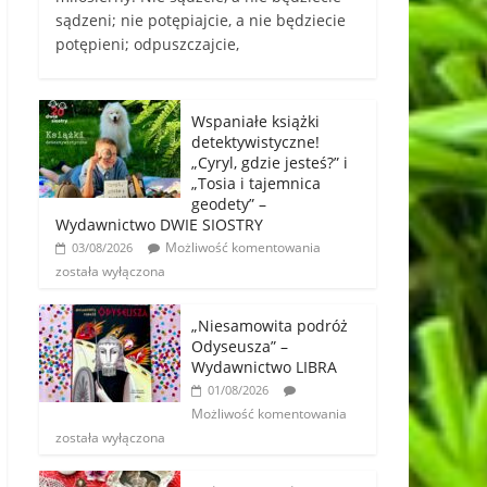
sądzeni; nie potępiajcie, a nie będziecie
potępieni; odpuszczajcie,
Wspaniałe książki
detektywistyczne!
„Cyryl, gdzie jesteś?” i
„Tosia i tajemnica
geodety” –
Wydawnictwo DWIE SIOSTRY
Możliwość komentowania
03/08/2026
została wyłączona
„Niesamowita podróż
Odyseusza” –
Wydawnictwo LIBRA
01/08/2026
Możliwość komentowania
została wyłączona