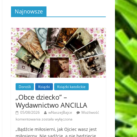
Najnowsze
Dorośli
Książki
Książki katolickie
„Obce dziecko” –
Wydawnictwo ANCILLA
05/08/2026
wNaszejBajce
Możliwość
komentowania
została wyłączona
„Bądźcie miłosierni, jak Ojciec wasz jest
miłosierny. Nie sądźcie, a nie będziecie