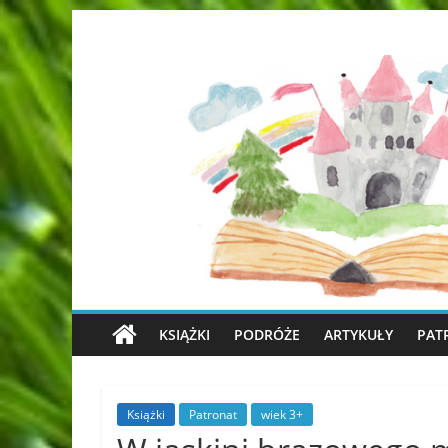
KSIĄŻKI
PODRÓŻE
ARTYKUŁY
PAT
Książki
Patronat
wiek 3+