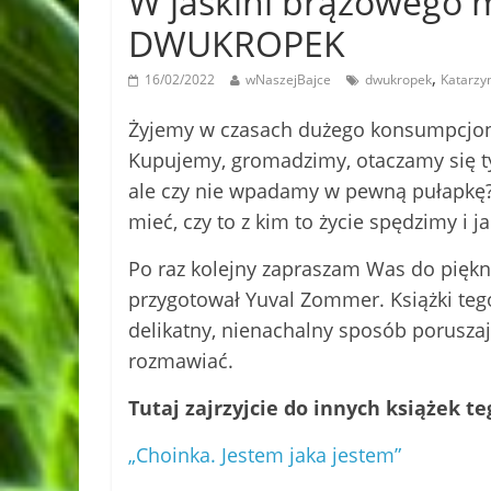
W jaskini brązowego 
DWUKROPEK
,
16/02/2022
wNaszejBajce
dwukropek
Katarzy
Żyjemy w czasach dużego konsumpcjoniz
Kupujemy, gromadzimy, otaczamy się 
ale czy nie wpadamy w pewną pułapkę? 
mieć, czy to z kim to życie spędzimy i 
Po raz kolejny zapraszam Was do piękne
przygotował Yuval Zommer. Książki teg
delikatny, nienachalny sposób poruszaj
rozmawiać.
Tutaj zajrzyjcie do innych książek te
„Choinka. Jestem jaka jestem”