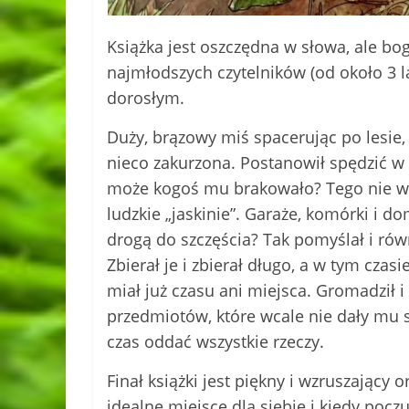
Książka jest oszczędna w słowa, ale bo
najmłodszych czytelników (od około 3 l
dorosłym.
Duży, brązowy miś spacerując po lesie, 
nieco zakurzona. Postanowił spędzić w n
może kogoś mu brakowało? Tego nie wie
ludzkie „jaskinie”. Garaże, komórki i d
drogą do szczęścia? Tak pomyślał i równ
Zbierał je i zbierał długo, a w tym czas
miał już czasu ani miejsca. Gromadził i
przedmiotów, które wcale nie dały mu s
czas oddać wszystkie rzeczy.
Finał książki jest piękny i wzruszający 
idealne miejsce dla siebie i kiedy pocz