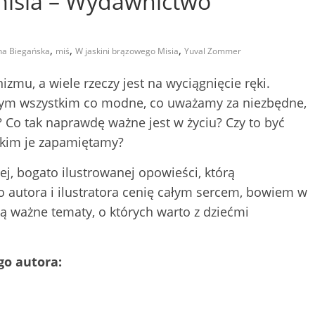
misia – Wydawnictwo
,
,
,
na Biegańska
miś
W jaskini brązowego Misia
Yuval Zommer
mu, a wiele rzeczy jest na wyciągnięcie ręki.
tym wszystkim co modne, co uważamy za niezbędne,
Co tak naprawdę ważne jest w życiu? Czy to być
jakim je zapamiętamy?
j, bogato ilustrowanej opowieści, którą
o autora i ilustratora cenię całym sercem, bowiem w
ą ważne tematy, o których warto z dziećmi
go autora: