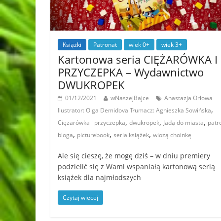
Książki
Patronat
wiek 0+
wiek 3+
Kartonowa seria CIĘŻARÓWKA I
PRZYCZEPKA – Wydawnictwo
DWUKROPEK
01/12/2021
wNaszejBajce
Anastazja Orłowa
,
Ilustrator: Olga Demidova Tłumacz: Agnieszka Sowińska
,
,
,
Ciężarówka i przyczepka
dwukropek
Jadą do miasta
patr
,
,
,
bloga
picturebook
seria książek
wiozą choinkę
Ale się cieszę, że mogę dziś – w dniu premiery
podzielić się z Wami wspaniałą kartonową serią
książek dla najmłodszych
Czytaj więcej