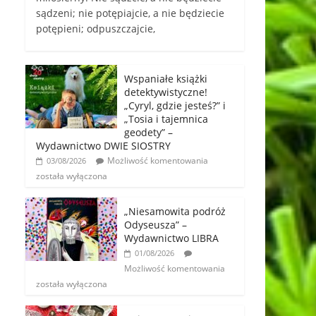
sądzeni; nie potępiajcie, a nie będziecie
potępieni; odpuszczajcie,
Wspaniałe książki
detektywistyczne!
„Cyryl, gdzie jesteś?” i
„Tosia i tajemnica
geodety” –
Wydawnictwo DWIE SIOSTRY
Możliwość komentowania
03/08/2026
została wyłączona
„Niesamowita podróż
Odyseusza” –
Wydawnictwo LIBRA
01/08/2026
Możliwość komentowania
została wyłączona