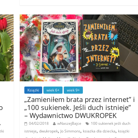
Książki
wiek 6+
wiek 9+
„Zamieniłem brata przez internet” i
o
„100 sukienek. Jeśli duch istnieje”
– Wydawnictwo DWUKROPEK
,
04/02/2018
wNaszejBajce
100 sukienek jeśli duch
,
,
,
,
żki
istnieje
dwukropek
Jo Simmons
ksiażka dla dziecka
książki