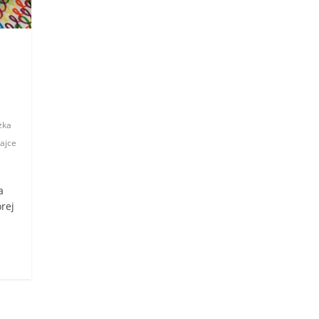
żka
bajce
a
órej