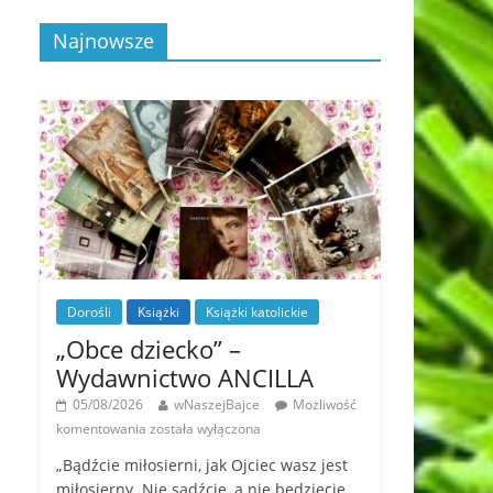
Najnowsze
Dorośli
Książki
Książki katolickie
„Obce dziecko” –
Wydawnictwo ANCILLA
05/08/2026
wNaszejBajce
Możliwość
komentowania
została wyłączona
„Bądźcie miłosierni, jak Ojciec wasz jest
miłosierny. Nie sądźcie, a nie będziecie