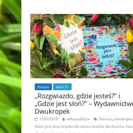
Książki
wiek 3+
„Rozgwiazdo, gdzie jesteś?” i
„Gdzie jest słoń?” – Wydawnictw
Dwukropek
,
15/02/2018
wNaszejBajce
Barroux
dwukropek
,
,
,
Gdzie jest słoń
książka dla dzieci
ksiażka dla dziecka
ksią