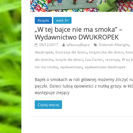
Książki
wiek 3+
„W tej bajce nie ma smoka” –
Wydawnictwo DWUKROPEK
,
09/12/2017
wNaszejBajce
Doborah Allwright
,
,
,
dwukropek
ilustracja dla dzieci
książeczka dla dzieci
ksia
,
,
,
,
dla dziecka
książki dla dzieci
Lou Carter
recenzja
W tej 
,
,
nie ma smoka
wydawnictwo
wydawnictwo dwukropek
Bajek o smokach w roli głównej możemy zliczyć n
pęczki. Dzieci lubią opowieści z nutką grozy, w kt
występuje ziejący
Czytaj więcej