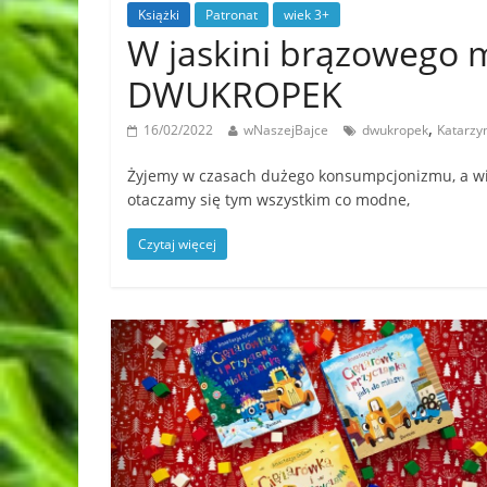
Książki
Patronat
wiek 3+
W jaskini brązowego 
DWUKROPEK
,
16/02/2022
wNaszejBajce
dwukropek
Katarzy
Żyjemy w czasach dużego konsumpcjonizmu, a wie
otaczamy się tym wszystkim co modne,
Czytaj więcej