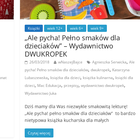
Książki
wiek 12+
wiek 6+
wiek 9+
„Ale pycha! Pełno smaków dla
dzieciaków” – Wydawnictwo
DWUKROPEK
,
26/03/2018
wNaszejBajce
Agnieszka Serwicka
Ale
,
,
pycha! Pełno smaków dla dzieciaków
dwukropek
Katarzyna
,
,
,
onat
Lubaszewska
książka dla dzieci
książka kulinarna
książki dla
,
,
,
,
dzieci
Mac Edukacja
przepisy
wydawnictwo dwukropek
Wydawnictwo Juka
Dziś mamy dla Was niezwykle smakowitą lekturę!
„Ale pycha! pełno smaków dla dzieciaków” to bardzo
nietypowa książka kucharska dla małych
Czytaj więcej