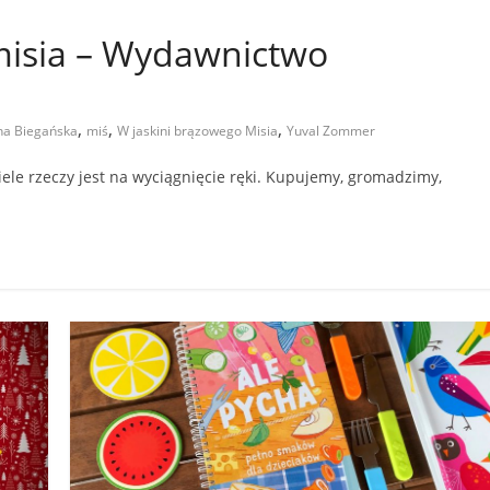
misia – Wydawnictwo
,
,
,
na Biegańska
miś
W jaskini brązowego Misia
Yuval Zommer
le rzeczy jest na wyciągnięcie ręki. Kupujemy, gromadzimy,