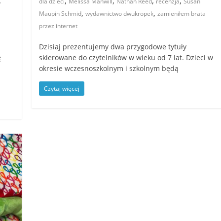
,
,
,
,
,
dla dzieci
Melissa Manwill
Nathan Reed
recenzja
Susan
,
,
Maupin Schmid
wydawnictwo dwukropek
zamieniłem brata
przez internet
Dzisiaj prezentujemy dwa przygodowe tytuły
ę
skierowane do czytelników w wieku od 7 lat. Dzieci w
okresie wczesnoszkolnym i szkolnym będą
Czytaj więcej