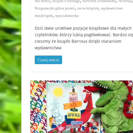
,
,
,
dla dzieci
książki o ekologii
ochrona środowiska
recenzja
,
,
Rozgwiazdo gdzie jesteś
seria książek
wydawnictwo
,
dwukropek
wyszukiwanka
Dziś dwie urokliwe pozycje książkowe dla małych
czytelników, którzy lubią pogłówkować. Bardzo si
cieszmy że książki Barroux dzięki staraniom
wydawnictwa
Czytaj więcej