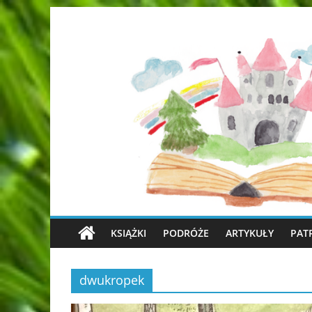
KSIĄŻKI
PODRÓŻE
ARTYKUŁY
PAT
dwukropek