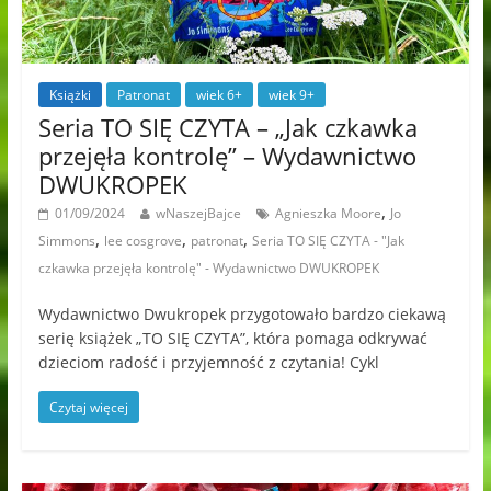
Książki
Patronat
wiek 6+
wiek 9+
Seria TO SIĘ CZYTA – „Jak czkawka
przejęła kontrolę” – Wydawnictwo
DWUKROPEK
,
01/09/2024
wNaszejBajce
Agnieszka Moore
Jo
,
,
,
Simmons
lee cosgrove
patronat
Seria TO SIĘ CZYTA - "Jak
czkawka przejęła kontrolę" - Wydawnictwo DWUKROPEK
Wydawnictwo Dwukropek przygotowało bardzo ciekawą
serię książek „TO SIĘ CZYTA”, która pomaga odkrywać
dzieciom radość i przyjemność z czytania! Cykl
Czytaj więcej