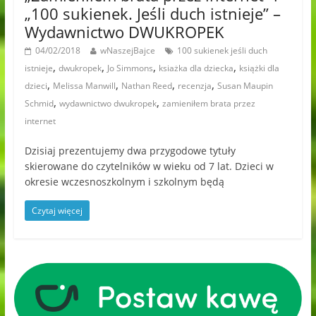
„100 sukienek. Jeśli duch istnieje” –
Wydawnictwo DWUKROPEK
04/02/2018
wNaszejBajce
100 sukienek jeśli duch
,
,
,
,
istnieje
dwukropek
Jo Simmons
ksiażka dla dziecka
książki dla
,
,
,
,
dzieci
Melissa Manwill
Nathan Reed
recenzja
Susan Maupin
,
,
Schmid
wydawnictwo dwukropek
zamieniłem brata przez
internet
Dzisiaj prezentujemy dwa przygodowe tytuły
skierowane do czytelników w wieku od 7 lat. Dzieci w
okresie wczesnoszkolnym i szkolnym będą
Czytaj więcej