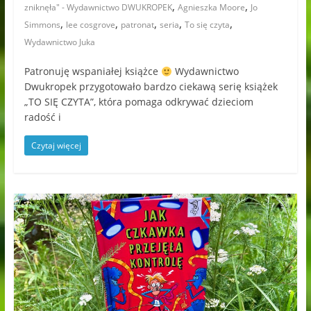
,
,
zniknęła" - Wydawnictwo DWUKROPEK
Agnieszka Moore
Jo
,
,
,
,
,
Simmons
lee cosgrove
patronat
seria
To się czyta
Wydawnictwo Juka
Patronuję wspaniałej książce
Wydawnictwo
Dwukropek przygotowało bardzo ciekawą serię książek
„TO SIĘ CZYTA”, która pomaga odkrywać dzieciom
radość i
Czytaj więcej