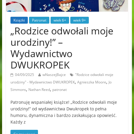
Książki
Patronat
wiek 6+
wiek 9+
„Rodzice odwołali moje
urodziny!” –
Wydawnictwo
DWUKROPEK
04/09/2025
wNaszejBajce
"Rodzice odwołali moje
,
,
urodziny" - Wydawnictwo DWUKROPEK
Agnieszka Moore
Jo
,
,
Simmons
Nathan Reed
patronat
Patronuję wspaniałej książce! „Rodzice odwołali moje
urodziny!” od wydawnictwa Dwukropek to pełna
humoru, dynamiczna i bardzo zaskakująca opowieść.
Każdy z