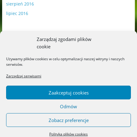
sierpień 2016
lipiec 2016
Zarządzaj zgodami plików
cookie
Publikowane materiały zawierają płatną promocję.
Używamy plików cookies w celu optymalizacji naszej witryny i naszych
serwisów.
Polityka plików cookies
-
Polityka prywatności
Zarządzaj serwisami
Zaakceptuj cookies
Odmów
Copyright © 2026
Blog o książkach dla dzieci i młodzieży –
recenzje i rekomendacje
. All rights reserved.
Zobacz preferencje
Theme: ColorMag by
ThemeGrill
. Powered by
WordPress
.
Polityka plików cookies