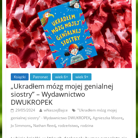
Książki
Patronat
wiek 6+
wiek 9+
„Ukradłem mózg mojej genialnej
siostry” – Wydawnictwo
DWUKROPEK
29/05/2024
wNaszejBajce
"Ukradłem mózg mojej
,
,
genialnej siostry" - Wydawnictwo DWUKROPEK
Agnieszka Moore
,
,
,
Jo Simmons
Nathan Reed
rodzeństwo
rodzina