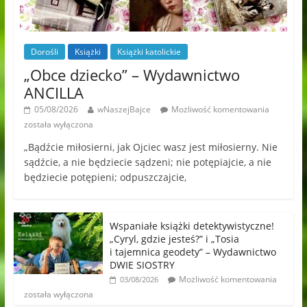
Dorośli
Książki
Książki katolickie
„Obce dziecko” – Wydawnictwo
ANCILLA
05/08/2026
wNaszejBajce
Możliwość komentowania
została wyłączona
„Bądźcie miłosierni, jak Ojciec wasz jest miłosierny. Nie
sądźcie, a nie będziecie sądzeni; nie potępiajcie, a nie
będziecie potępieni; odpuszczajcie,
Wspaniałe książki detektywistyczne!
„Cyryl, gdzie jesteś?” i „Tosia
i tajemnica geodety” – Wydawnictwo
DWIE SIOSTRY
Możliwość komentowania
03/08/2026
została wyłączona