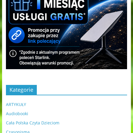
Kategorie
ARTYKUŁY
Audiobooki
Cała Polska Czyta Dzieciom
Czasopisma