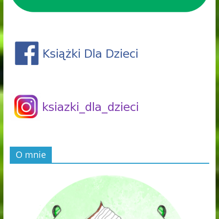
O mnie