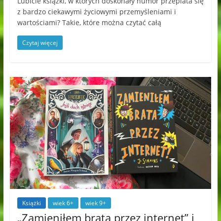
Lubicie książki, w których doskonały humor przeplata się
z bardzo ciekawymi życiowymi przemyśleniami i
wartościami? Takie, które można czytać całą
Czytaj więcej
Książki
wiek 6+
wiek 9+
„Zamieniłem brata przez internet” i