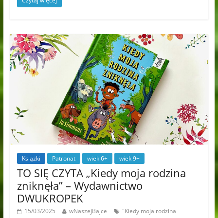
Czytaj więcej
Książki
Patronat
wiek 6+
wiek 9+
TO SIĘ CZYTA „Kiedy moja rodzina
zniknęła” – Wydawnictwo
DWUKROPEK
15/03/2025
wNaszejBajce
"Kiedy moja rodzina