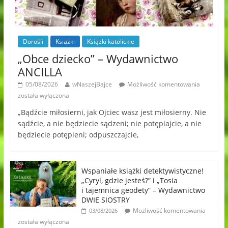
Dorośli
Książki
Książki katolickie
„Obce dziecko” – Wydawnictwo
ANCILLA
05/08/2026
wNaszejBajce
Możliwość komentowania
została wyłączona
„Bądźcie miłosierni, jak Ojciec wasz jest miłosierny. Nie
sądźcie, a nie będziecie sądzeni; nie potępiajcie, a nie
będziecie potępieni; odpuszczajcie,
Wspaniałe książki detektywistyczne!
„Cyryl, gdzie jesteś?” i „Tosia
i tajemnica geodety” – Wydawnictwo
DWIE SIOSTRY
Możliwość komentowania
03/08/2026
została wyłączona