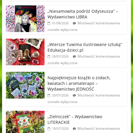
„Niesamowita podróż Odyseusza” –
Wydawnictwo LIBRA
Możliwość komentowania
01/08/2026
została wyłączona
„Wiersze Tuwima ilustrowane sztuką”
Edukacja-dzieci.pl
Możliwość komentowania
28/07/2026
została wyłączona
Najpiękniejsze książki o ziołach,
kwiatach i aromaterapii –
Wydawnictwo JEDNOŚĆ
Możliwość komentowania
20/07/2026
została wyłączona
„Zielniczek” – Wydawnictwo
LITERACKIE
Możliwość komentowania
18/07/2026