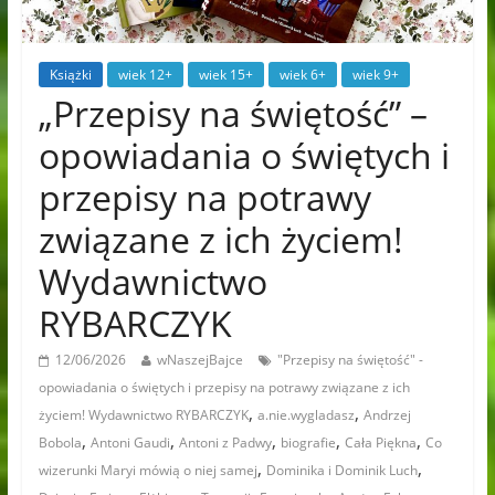
Książki
wiek 12+
wiek 15+
wiek 6+
wiek 9+
„Przepisy na świętość” –
opowiadania o świętych i
przepisy na potrawy
związane z ich życiem!
Wydawnictwo
RYBARCZYK
12/06/2026
wNaszejBajce
"Przepisy na świętość" -
opowiadania o świętych i przepisy na potrawy związane z ich
,
,
życiem! Wydawnictwo RYBARCZYK
a.nie.wygladasz
Andrzej
,
,
,
,
,
Bobola
Antoni Gaudi
Antoni z Padwy
biografie
Cała Piękna
Co
,
,
wizerunki Maryi mówią o niej samej
Dominika i Dominik Luch