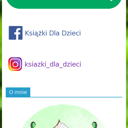
O mnie