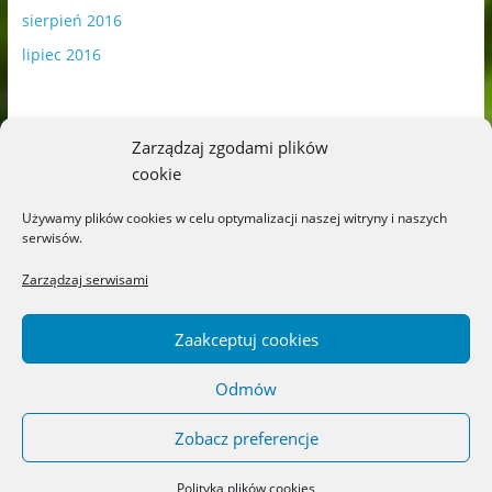
sierpień 2016
lipiec 2016
Zarządzaj zgodami plików
cookie
Publikowane materiały zawierają płatną promocję.
Używamy plików cookies w celu optymalizacji naszej witryny i naszych
serwisów.
Polityka plików cookies
-
Polityka prywatności
Zarządzaj serwisami
Zaakceptuj cookies
Odmów
Copyright © 2026
Blog o książkach dla dzieci i młodzieży –
recenzje i rekomendacje
. All rights reserved.
Zobacz preferencje
Theme: ColorMag by
ThemeGrill
. Powered by
WordPress
.
Polityka plików cookies