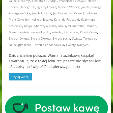
,
,
,
Dzieci z Fatimy
Elżbieta z Turyngii
Franciszek z Asyżu
Fulton
,
,
,
,
,
Sheen
Hildegarda
Ignacy Loyola
Izabela Włodek
Jacek
Jadwiga
,
,
,
,
Andegaweńska
Jakub Apostoł
Jan Bosko
Jan Paweł II
Julianna z
,
,
,
Mont Cornillon
Kalikst Kłoczko
Karol de Foucauld
Kazimierz
,
,
,
,
,
Królewicz
Kinga Rybarczyk
Klara
Maksymilian Kolbe
Marcin
,
,
,
,
Małe opowieści na wielkie dni
mikołaj
Ojciec Pio
Piotr i Paweł
,
,
,
,
,
Święci
święta
Święta Dorota
Święta Łucja
Święty
Teresa od
,
,
Dzieciątka Jezus
Urszula Ledóchowska
żywoty świętych
Dziś chciałam pokazać Wam nietuzinkową książkę!
Gwarantuję, że o takiej lekturze jeszcze nie słyszeliście.
„Przepisy na świętość” od pierwszych stron
Czytaj więcej