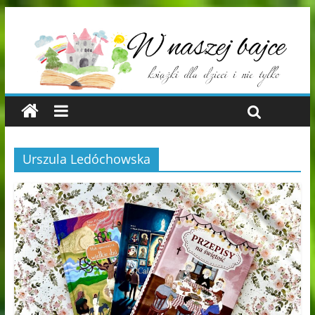
Urszula Ledóchowska