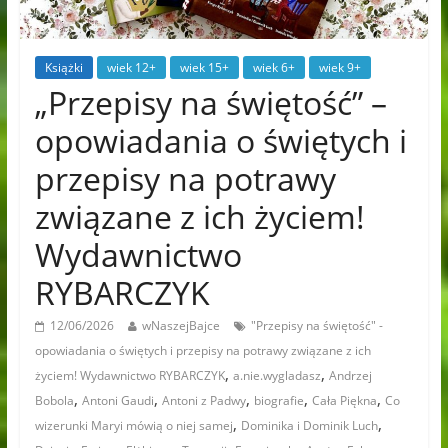
Książki
wiek 12+
wiek 15+
wiek 6+
wiek 9+
„Przepisy na świętość” –
opowiadania o świętych i
przepisy na potrawy
związane z ich życiem!
Wydawnictwo
RYBARCZYK
12/06/2026
wNaszejBajce
"Przepisy na świętość" -
opowiadania o świętych i przepisy na potrawy związane z ich
,
,
życiem! Wydawnictwo RYBARCZYK
a.nie.wygladasz
Andrzej
,
,
,
,
,
Bobola
Antoni Gaudi
Antoni z Padwy
biografie
Cała Piękna
Co
,
,
wizerunki Maryi mówią o niej samej
Dominika i Dominik Luch