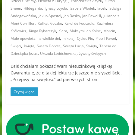
,
,
,
Dzieci z Fatimy
Elżbieta z Turyngii
Franciszek z Asyżu
Fulton
,
,
,
,
,
Sheen
Hildegarda
Ignacy Loyola
Izabela Włodek
Jacek
Jadwiga
,
,
,
,
Andegaweńska
Jakub Apostoł
Jan Bosko
Jan Paweł II
Julianna z
,
,
,
Mont Cornillon
Kalikst Kłoczko
Karol de Foucauld
Kazimierz
,
,
,
,
,
Królewicz
Kinga Rybarczyk
Klara
Maksymilian Kolbe
Marcin
,
,
,
,
Małe opowieści na wielkie dni
mikołaj
Ojciec Pio
Piotr i Paweł
,
,
,
,
,
Święci
święta
Święta Dorota
Święta Łucja
Święty
Teresa od
,
,
Dzieciątka Jezus
Urszula Ledóchowska
żywoty świętych
Dziś chciałam pokazać Wam nietuzinkową książkę!
Gwarantuję, że o takiej lekturze jeszcze nie słyszeliście.
„Przepisy na świętość” od pierwszych stron
Czytaj więcej