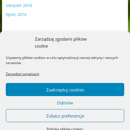
sierpień 2016
lipiec 2016
Zarządzaj zgodami plików
cookie
Publikowane materiały zawierają płatną promocję.
Używamy plików cookies w celu optymalizacji naszej witryny i naszych
serwisów.
Polityka plików cookies
-
Polityka prywatności
Zarządzaj serwisami
Zaakceptuj cookies
Odmów
Copyright © 2026
Blog o książkach dla dzieci i młodzieży –
recenzje i rekomendacje
. All rights reserved.
Zobacz preferencje
Theme: ColorMag by
ThemeGrill
. Powered by
WordPress
.
Polityka plików cookies