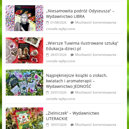
„Niesamowita podróż Odyseusza” –
Wydawnictwo LIBRA
Możliwość komentowania
01/08/2026
została wyłączona
„Wiersze Tuwima ilustrowane sztuką”
Edukacja-dzieci.pl
Możliwość komentowania
28/07/2026
została wyłączona
Najpiękniejsze książki o ziołach,
kwiatach i aromaterapii –
Wydawnictwo JEDNOŚĆ
Możliwość komentowania
20/07/2026
została wyłączona
„Zielniczek” – Wydawnictwo
LITERACKIE
Możliwość komentowania
18/07/2026