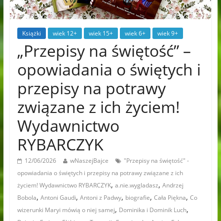
Książki
wiek 12+
wiek 15+
wiek 6+
wiek 9+
„Przepisy na świętość” –
opowiadania o świętych i
przepisy na potrawy
związane z ich życiem!
Wydawnictwo
RYBARCZYK
12/06/2026
wNaszejBajce
"Przepisy na świętość" -
opowiadania o świętych i przepisy na potrawy związane z ich
,
,
życiem! Wydawnictwo RYBARCZYK
a.nie.wygladasz
Andrzej
,
,
,
,
,
Bobola
Antoni Gaudi
Antoni z Padwy
biografie
Cała Piękna
Co
,
,
wizerunki Maryi mówią o niej samej
Dominika i Dominik Luch