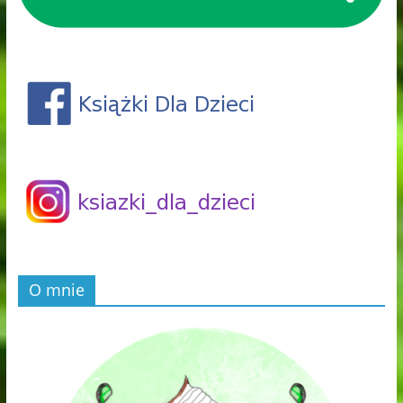
O mnie