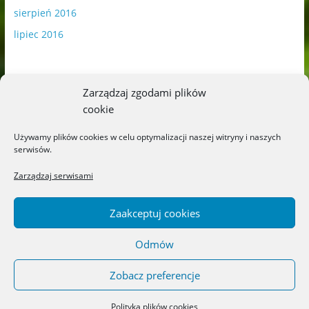
sierpień 2016
lipiec 2016
Zarządzaj zgodami plików
cookie
Publikowane materiały zawierają płatną promocję.
Używamy plików cookies w celu optymalizacji naszej witryny i naszych
serwisów.
Polityka plików cookies
-
Polityka prywatności
Zarządzaj serwisami
Zaakceptuj cookies
Odmów
Copyright © 2026
Blog o książkach dla dzieci i młodzieży –
recenzje i rekomendacje
. All rights reserved.
Zobacz preferencje
Theme: ColorMag by
ThemeGrill
. Powered by
WordPress
.
Polityka plików cookies