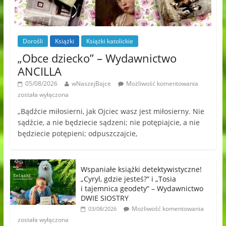
Dorośli
Książki
Książki katolickie
„Obce dziecko” – Wydawnictwo
ANCILLA
05/08/2026
wNaszejBajce
Możliwość komentowania
została wyłączona
„Bądźcie miłosierni, jak Ojciec wasz jest miłosierny. Nie
sądźcie, a nie będziecie sądzeni; nie potępiajcie, a nie
będziecie potępieni; odpuszczajcie,
Wspaniałe książki detektywistyczne!
„Cyryl, gdzie jesteś?” i „Tosia
i tajemnica geodety” – Wydawnictwo
DWIE SIOSTRY
Możliwość komentowania
03/08/2026
została wyłączona