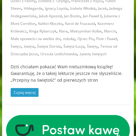
,
,
,
Dzieci z Fatimy
Elżbieta z Turyngii
Franciszek z Asyżu
Fulton
,
,
,
,
,
Sheen
Hildegarda
Ignacy Loyola
Izabela Włodek
Jacek
Jadwiga
,
,
,
,
Andegaweńska
Jakub Apostoł
Jan Bosko
Jan Paweł II
Julianna z
,
,
,
Mont Cornillon
Kalikst Kłoczko
Karol de Foucauld
Kazimierz
,
,
,
,
,
Królewicz
Kinga Rybarczyk
Klara
Maksymilian Kolbe
Marcin
,
,
,
,
Małe opowieści na wielkie dni
mikołaj
Ojciec Pio
Piotr i Paweł
,
,
,
,
,
Święci
święta
Święta Dorota
Święta Łucja
Święty
Teresa od
,
,
Dzieciątka Jezus
Urszula Ledóchowska
żywoty świętych
Dziś chciałam pokazać Wam nietuzinkową książkę!
Gwarantuję, że o takiej lekturze jeszcze nie słyszeliście.
„Przepisy na świętość” od pierwszych stron
Czytaj więcej