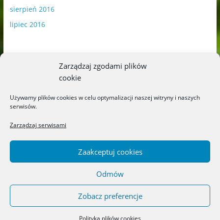
sierpień 2016
lipiec 2016
Zarządzaj zgodami plików
cookie
Publikowane materiały zawierają płatną promocję.
Używamy plików cookies w celu optymalizacji naszej witryny i naszych
serwisów.
Polityka plików cookies
-
Polityka prywatności
Zarządzaj serwisami
Zaakceptuj cookies
Odmów
Copyright © 2026
Blog o książkach dla dzieci i młodzieży –
recenzje i rekomendacje
. All rights reserved.
Zobacz preferencje
Theme: ColorMag by
ThemeGrill
. Powered by
WordPress
.
Polityka plików cookies