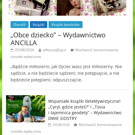
Dorośli
Książki
Książki katolickie
„Obce dziecko” – Wydawnictwo
ANCILLA
05/08/2026
wNaszejBajce
Możliwość komentowania
została wyłączona
„Bądźcie miłosierni, jak Ojciec wasz jest miłosierny. Nie
sądźcie, a nie będziecie sądzeni; nie potępiajcie, a nie
będziecie potępieni; odpuszczajcie,
Wspaniałe książki detektywistyczne!
„Cyryl, gdzie jesteś?” i „Tosia
i tajemnica geodety” – Wydawnictwo
DWIE SIOSTRY
Możliwość komentowania
03/08/2026
została wyłączona