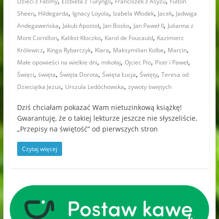
,
,
,
Dzieci z Fatimy
Elżbieta z Turyngii
Franciszek z Asyżu
Fulton
,
,
,
,
,
Sheen
Hildegarda
Ignacy Loyola
Izabela Włodek
Jacek
Jadwiga
,
,
,
,
Andegaweńska
Jakub Apostoł
Jan Bosko
Jan Paweł II
Julianna z
,
,
,
Mont Cornillon
Kalikst Kłoczko
Karol de Foucauld
Kazimierz
,
,
,
,
,
Królewicz
Kinga Rybarczyk
Klara
Maksymilian Kolbe
Marcin
,
,
,
,
Małe opowieści na wielkie dni
mikołaj
Ojciec Pio
Piotr i Paweł
,
,
,
,
,
Święci
święta
Święta Dorota
Święta Łucja
Święty
Teresa od
,
,
Dzieciątka Jezus
Urszula Ledóchowska
żywoty świętych
Dziś chciałam pokazać Wam nietuzinkową książkę!
Gwarantuję, że o takiej lekturze jeszcze nie słyszeliście.
„Przepisy na świętość” od pierwszych stron
Czytaj więcej