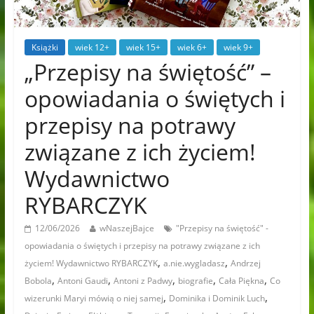
Książki
wiek 12+
wiek 15+
wiek 6+
wiek 9+
„Przepisy na świętość” –
opowiadania o świętych i
przepisy na potrawy
związane z ich życiem!
Wydawnictwo
RYBARCZYK
12/06/2026
wNaszejBajce
"Przepisy na świętość" -
opowiadania o świętych i przepisy na potrawy związane z ich
,
,
życiem! Wydawnictwo RYBARCZYK
a.nie.wygladasz
Andrzej
,
,
,
,
,
Bobola
Antoni Gaudi
Antoni z Padwy
biografie
Cała Piękna
Co
,
,
wizerunki Maryi mówią o niej samej
Dominika i Dominik Luch