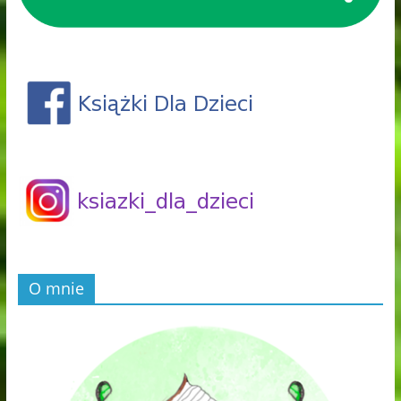
O mnie