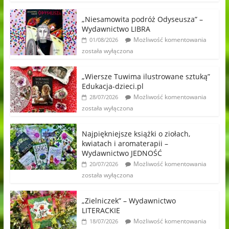
„Niesamowita podróż Odyseusza” –
Wydawnictwo LIBRA
Możliwość komentowania
01/08/2026
została wyłączona
„Wiersze Tuwima ilustrowane sztuką”
Edukacja-dzieci.pl
Możliwość komentowania
28/07/2026
została wyłączona
Najpiękniejsze książki o ziołach,
kwiatach i aromaterapii –
Wydawnictwo JEDNOŚĆ
Możliwość komentowania
20/07/2026
została wyłączona
„Zielniczek” – Wydawnictwo
LITERACKIE
Możliwość komentowania
18/07/2026