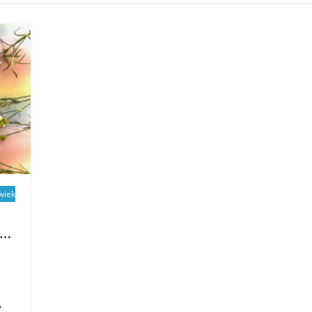
wiek
j…
,