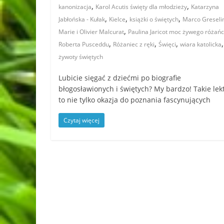
,
,
kanonizacja
Karol Acutis święty dla młodzieży
Katarzyna
,
,
,
Jabłońska - Kułak
Kielce
książki o świętych
Marco Greseli
,
Marie i Olivier Malcurat
Paulina Jaricot moc żywego różań
,
,
,
,
Roberta Pusceddu
Różaniec z ręki
Święci
wiara katolicka
żywoty świętych
Lubicie sięgać z dziećmi po biografie
błogosławionych i świętych? My bardzo! Takie lek
to nie tylko okazja do poznania fascynujących
Czytaj więcej