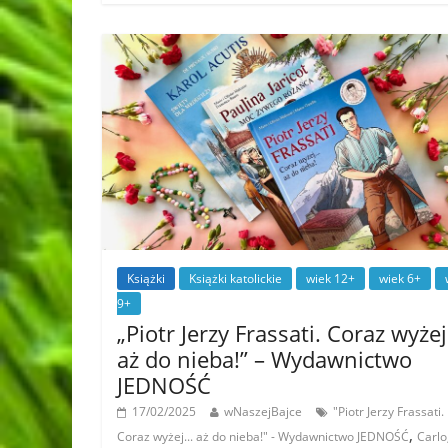
Książki
Książki katolickie
wiek 12+
wiek 6+
9+
„Piotr Jerzy Frassati. Coraz wyże
aż do nieba!” – Wydawnictwo
JEDNOŚĆ
17/02/2025
wNaszejBajce
"Piotr Jerzy Frassati.
,
Coraz wyżej... aż do nieba!" - Wydawnictwo JEDNOŚĆ
Carlo