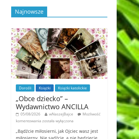
Najnowsze
Dorośli
Książki
Książki katolickie
„Obce dziecko” –
Wydawnictwo ANCILLA
05/08/2026
wNaszejBajce
Możliwość
komentowania
została wyłączona
„Bądźcie miłosierni, jak Ojciec wasz jest
miłosierny. Nie sądźcie, a nie będziecie