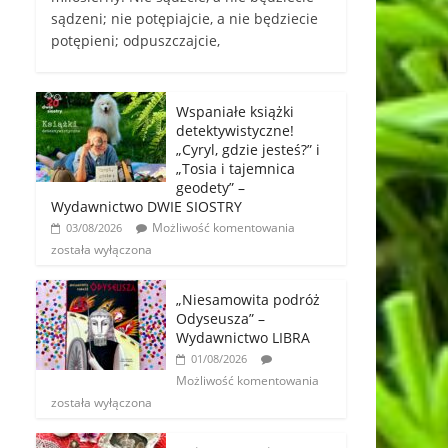
sądzeni; nie potępiajcie, a nie będziecie
potępieni; odpuszczajcie,
Wspaniałe książki
detektywistyczne!
„Cyryl, gdzie jesteś?” i
„Tosia i tajemnica
geodety” –
Wydawnictwo DWIE SIOSTRY
Możliwość komentowania
03/08/2026
została wyłączona
„Niesamowita podróż
Odyseusza” –
Wydawnictwo LIBRA
01/08/2026
Możliwość komentowania
została wyłączona