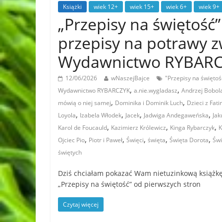
Książki
wiek 12+
wiek 15+
wiek 6+
wiek 9+
„Przepisy na świętość”
przepisy na potrawy z
Wydawnictwo RYBAR
12/06/2026
wNaszejBajce
"Przepisy na świętoś
,
,
Wydawnictwo RYBARCZYK
a.nie.wygladasz
Andrzej Bobol
,
,
mówią o niej samej
Dominika i Dominik Luch
Dzieci z Fat
,
,
,
,
Loyola
Izabela Włodek
Jacek
Jadwiga Andegaweńska
Jak
,
,
,
Karol de Foucauld
Kazimierz Królewicz
Kinga Rybarczyk
K
,
,
,
,
,
Ojciec Pio
Piotr i Paweł
Święci
święta
Święta Dorota
Świ
świętych
Dziś chciałam pokazać Wam nietuzinkową książkę! G
„Przepisy na świętość” od pierwszych stron
Czytaj więcej