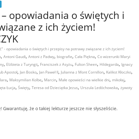
 – opowiadania o świętych i
wiązane z ich życiem!
CZYK
ć" - opowiadania o świętych i przepisy na potrawy związane z ich życiem!
,
,
,
,
,
a
Antoni Gaudi
Antoni z Padwy
biografie
Cała Piękna
Co wizerunki Maryi
,
,
,
,
,
imy
Elżbieta z Turyngii
Franciszek z Asyżu
Fulton Sheen
Hildegarda
Ignacy
,
,
,
,
,
ub Apostoł
Jan Bosko
Jan Paweł II
Julianna z Mont Cornillon
Kalikst Kłoczko
,
,
,
,
,
lara
Maksymilian Kolbe
Marcin
Małe opowieści na wielkie dni
mikołaj
,
,
,
,
ęta Łucja
Święty
Teresa od Dzieciątka Jezus
Urszula Ledóchowska
żywoty
warantuję, że o takiej lekturze jeszcze nie słyszeliście.