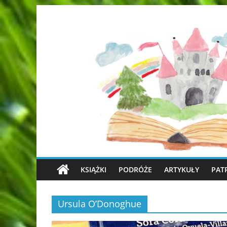
KSIĄŻKI
PODRÓŻE
ARTYKUŁY
PAT
Ursula O’Donoghue