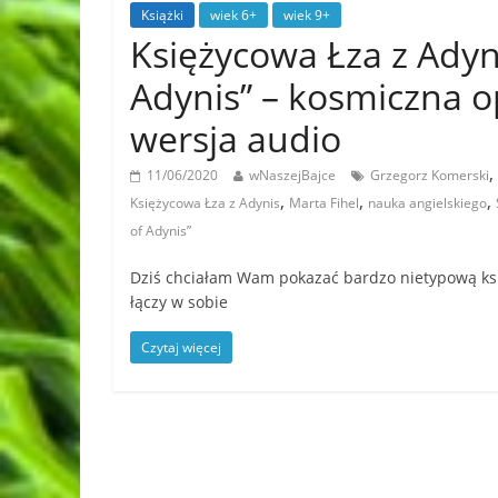
Książki
wiek 6+
wiek 9+
Księżycowa Łza z Adyn
Adynis” – kosmiczna 
wersja audio
,
11/06/2020
wNaszejBajce
Grzegorz Komerski
,
,
,
Księżycowa Łza z Adynis
Marta Fihel
nauka angielskiego
of Adynis”
Dziś chciałam Wam pokazać bardzo nietypową ksią
łączy w sobie
Czytaj więcej