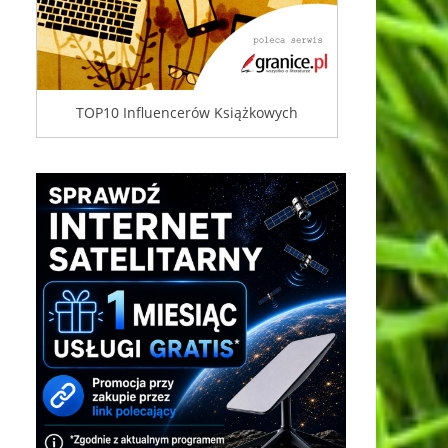
TOP10 Influencerów Książkowych