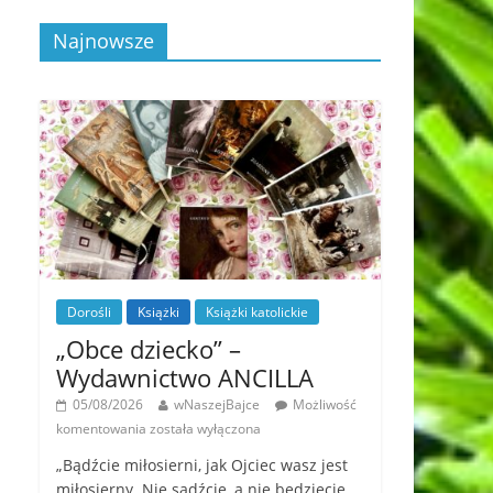
Najnowsze
Dorośli
Książki
Książki katolickie
„Obce dziecko” –
Wydawnictwo ANCILLA
05/08/2026
wNaszejBajce
Możliwość
komentowania
została wyłączona
„Bądźcie miłosierni, jak Ojciec wasz jest
miłosierny. Nie sądźcie, a nie będziecie