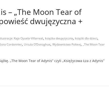
is – „The Moon Tear of
opowieść dwujęzyczna +
,
,
,
ilustracje: Kaja Oyuela-Villarreal
książka dwujęzyczna
książki dla dzieci
,
,
,
Sora Cordonnier
Ursula O’Donoghue
Wydawnictwo Poltext
„The Moon Tear
żkę. „The Moon Tear of Adynis” czyli „Księżycowa Łza z Adynis”