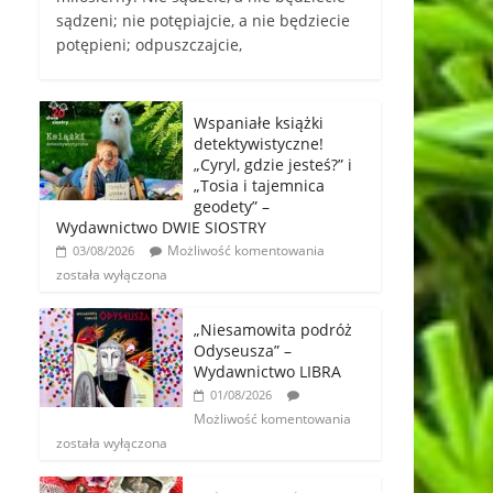
sądzeni; nie potępiajcie, a nie będziecie
potępieni; odpuszczajcie,
Wspaniałe książki
detektywistyczne!
„Cyryl, gdzie jesteś?” i
„Tosia i tajemnica
geodety” –
Wydawnictwo DWIE SIOSTRY
Możliwość komentowania
03/08/2026
została wyłączona
„Niesamowita podróż
Odyseusza” –
Wydawnictwo LIBRA
01/08/2026
Możliwość komentowania
została wyłączona