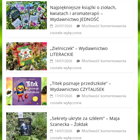
Najpiękniejsze książki o ziołach,
kwiatach i aromaterapii –
Wydawnictwo JEDNOŚĆ
Możliwość komentowania
20/07/2026
została wyłączona
„Zielniczek” – Wydawnictwo
LITERACKIE
Możliwość komentowania
18/07/2026
została wyłączona
„Titek poznaje przedszkole” –
Wydawnictwo CZYTALISEK
Możliwość komentowania
17/07/2026
została wyłączona
„Sekrety ukryte za szkłem” – Maja
Szanecka – Żołdak
Możliwość komentowania
14/07/2026
została wyłączona