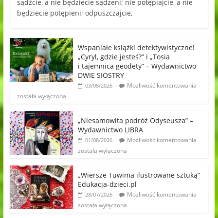
sądźcie, a nie będziecie sądzeni; nie potępiajcie, a nie
będziecie potępieni; odpuszczajcie,
Wspaniałe książki detektywistyczne!
„Cyryl, gdzie jesteś?” i „Tosia
i tajemnica geodety” – Wydawnictwo
DWIE SIOSTRY
Możliwość komentowania
03/08/2026
została wyłączona
„Niesamowita podróż Odyseusza” –
Wydawnictwo LIBRA
Możliwość komentowania
01/08/2026
została wyłączona
„Wiersze Tuwima ilustrowane sztuką”
Edukacja-dzieci.pl
Możliwość komentowania
28/07/2026
została wyłączona