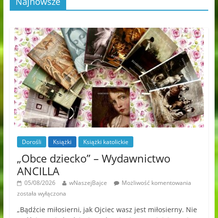
Najnowsze
Dorośli
Książki
Książki katolickie
„Obce dziecko” – Wydawnictwo
ANCILLA
05/08/2026
wNaszejBajce
Możliwość komentowania
została wyłączona
„Bądźcie miłosierni, jak Ojciec wasz jest miłosierny. Nie