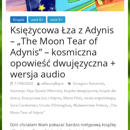
Książki
wiek 6+
wiek 9+
Księżycowa Łza z Adynis
– „The Moon Tear of
Adynis” – kosmiczna
opowieść dwujęzyczna +
wersja audio
,
11/06/2020
wNaszejBajce
Grzegorz Komerski
,
,
ilustracje: Kaja Oyuela-Villarreal
książka dwujęzyczna
książki dla
,
,
,
,
dzieci
Księżycowa Łza z Adynis
Marta Fihel
nauka angielskiego
,
,
,
Sora Cordonnier
Ursula O’Donoghue
Wydawnictwo Poltext
„The
Moon Tear of Adynis”
Dziś chciałam Wam pokazać bardzo nietypową książkę.