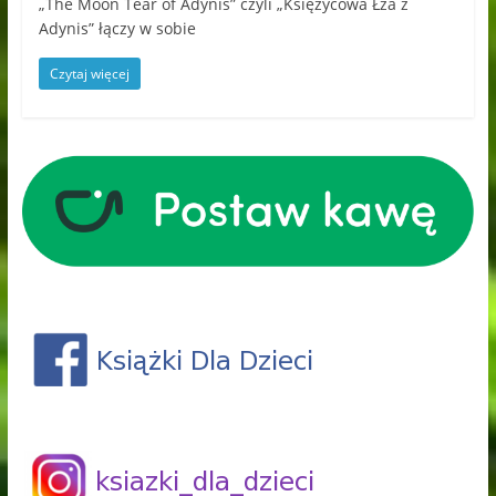
„The Moon Tear of Adynis” czyli „Księżycowa Łza z
Adynis” łączy w sobie
Czytaj więcej