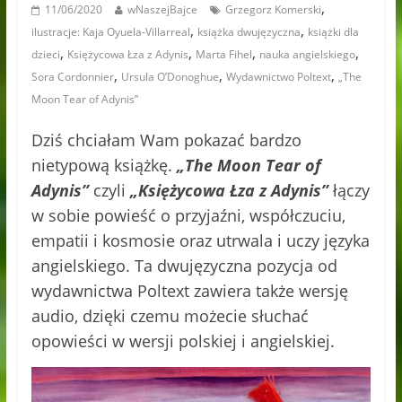
,
11/06/2020
wNaszejBajce
Grzegorz Komerski
,
,
ilustracje: Kaja Oyuela-Villarreal
książka dwujęzyczna
książki dla
,
,
,
,
dzieci
Księżycowa Łza z Adynis
Marta Fihel
nauka angielskiego
,
,
,
Sora Cordonnier
Ursula O’Donoghue
Wydawnictwo Poltext
„The
Moon Tear of Adynis”
Dziś chciałam Wam pokazać bardzo
nietypową książkę.
„The Moon Tear of
Adynis”
czyli
„Księżycowa Łza z Adynis”
łączy
w sobie powieść o przyjaźni, współczuciu,
empatii i kosmosie oraz utrwala i uczy języka
angielskiego. Ta dwujęzyczna pozycja od
wydawnictwa Poltext zawiera także wersję
audio, dzięki czemu możecie słuchać
opowieści w wersji polskiej i angielskiej.