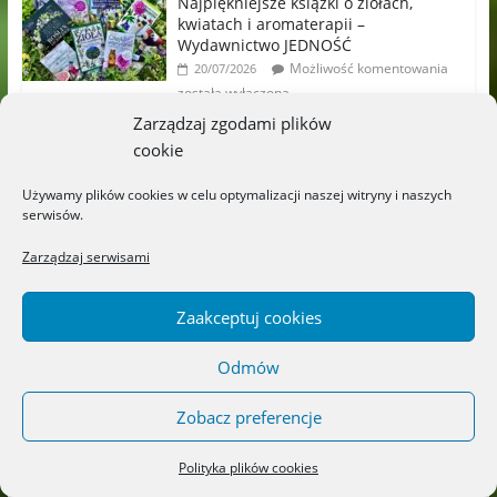
Najpiękniejsze książki o ziołach,
kwiatach i aromaterapii –
Wydawnictwo JEDNOŚĆ
Możliwość komentowania
20/07/2026
została wyłączona
Zarządzaj zgodami plików
„Zielniczek” – Wydawnictwo
cookie
LITERACKIE
Możliwość komentowania
18/07/2026
Używamy plików cookies w celu optymalizacji naszej witryny i naszych
serwisów.
została wyłączona
Zarządzaj serwisami
„Titek poznaje przedszkole” –
Wydawnictwo CZYTALISEK
Zaakceptuj cookies
Możliwość komentowania
17/07/2026
została wyłączona
Odmów
„Sekrety ukryte za szkłem” – Maja
Zobacz preferencje
Szanecka – Żołdak
Możliwość komentowania
14/07/2026
została wyłączona
Polityka plików cookies