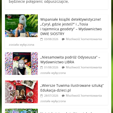
będziecie potępieni; odpuszczajcie,
Wspaniałe książki detektywistyczne!
„Cyryl, gdzie jesteś?” i „Tosia
i tajemnica geodety” – Wydawnictwo
DWIE SIOSTRY
Możliwość komentowania
03/08/2026
została wyłączona
„Niesamowita podróż Odyseusza” –
Wydawnictwo LIBRA
Możliwość komentowania
01/08/2026
została wyłączona
„Wiersze Tuwima ilustrowane sztuką”
Edukacja-dzieci.pl
Możliwość komentowania
28/07/2026
została wyłączona