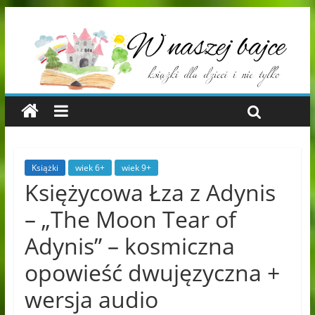
Książki
wiek 6+
wiek 9+
Księżycowa Łza z Adynis
– „The Moon Tear of
Adynis” – kosmiczna
opowieść dwujęzyczna +
wersja audio