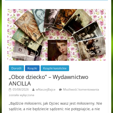
Dorośli
Książki
Książki katolickie
„Obce dziecko” – Wydawnictwo
ANCILLA
05/08/2026
wNaszejBajce
Możliwość komentowania
została wyłączona
„Bądźcie miłosierni, jak Ojciec wasz jest miłosierny. Nie
sądźcie, a nie będziecie sądzeni; nie potępiajcie, a nie