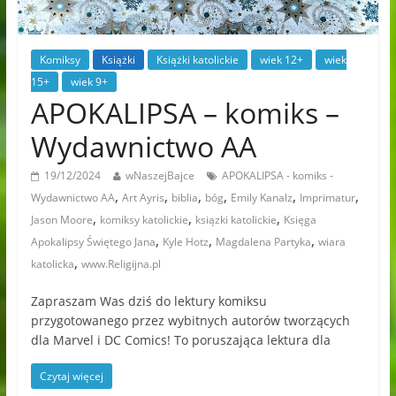
Komiksy
Książki
Książki katolickie
wiek 12+
wiek
15+
wiek 9+
APOKALIPSA – komiks –
Wydawnictwo AA
19/12/2024
wNaszejBajce
APOKALIPSA - komiks -
,
,
,
,
,
,
Wydawnictwo AA
Art Ayris
biblia
bóg
Emily Kanalz
Imprimatur
,
,
,
Jason Moore
komiksy katolickie
ksiązki katolickie
Księga
,
,
,
Apokalipsy Świętego Jana
Kyle Hotz
Magdalena Partyka
wiara
,
katolicka
www.Religijna.pl
Zapraszam Was dziś do lektury komiksu
przygotowanego przez wybitnych autorów tworzących
dla Marvel i DC Comics! To poruszająca lektura dla
Czytaj więcej