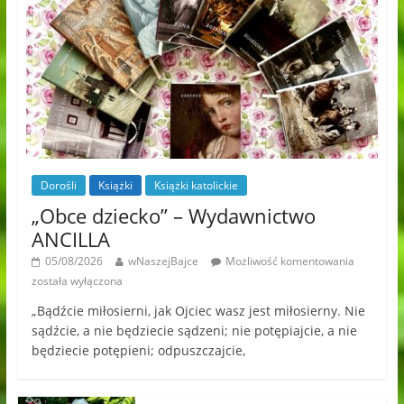
Dorośli
Książki
Książki katolickie
„Obce dziecko” – Wydawnictwo
ANCILLA
05/08/2026
wNaszejBajce
Możliwość komentowania
została wyłączona
„Bądźcie miłosierni, jak Ojciec wasz jest miłosierny. Nie
sądźcie, a nie będziecie sądzeni; nie potępiajcie, a nie
będziecie potępieni; odpuszczajcie,