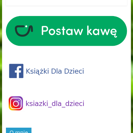
O mnie