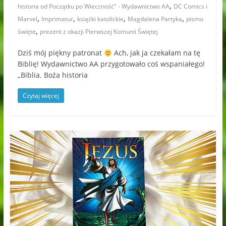
,
historia od Początku po Wieczność" - Wydawnictwo AA
DC Comics i
,
,
,
,
Marvel
Imprimatur
książki katolickie
Magdalena Partyka
pismo
,
święte
prezent z okazji Pierwszej Komunii Świętej
Dziś mój piękny patronat
Ach, jak ja czekałam na tę
Biblię! Wydawnictwo AA przygotowało coś wspaniałego!
„Biblia. Boża historia
Czytaj więcej