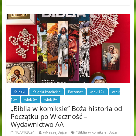
Książki
Książki katolickie
Patronat
wiek 12+
wiek
15+
wiek 6+
wiek 9+
„Biblia w komiksie” Boża historia od
Początku po Wieczność –
Wydawnictwo AA
10/04/2024
wNaszejBajce
"Biblia w komiksie. Boża