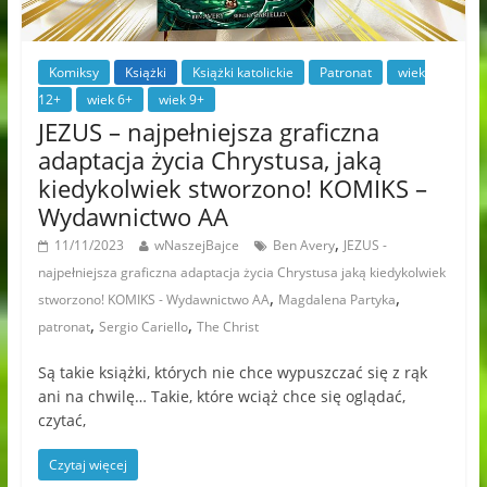
Komiksy
Książki
Książki katolickie
Patronat
wiek
12+
wiek 6+
wiek 9+
JEZUS – najpełniejsza graficzna
adaptacja życia Chrystusa, jaką
kiedykolwiek stworzono! KOMIKS –
Wydawnictwo AA
,
11/11/2023
wNaszejBajce
Ben Avery
JEZUS -
najpełniejsza graficzna adaptacja życia Chrystusa jaką kiedykolwiek
,
,
stworzono! KOMIKS - Wydawnictwo AA
Magdalena Partyka
,
,
patronat
Sergio Cariello
The Christ
Są takie książki, których nie chce wypuszczać się z rąk
ani na chwilę… Takie, które wciąż chce się oglądać,
czytać,
Czytaj więcej