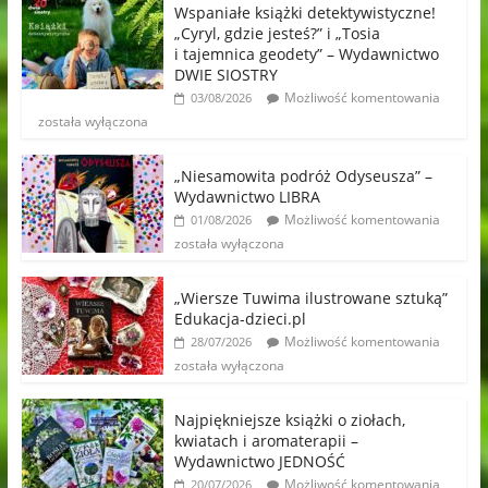
Wspaniałe książki detektywistyczne!
„Cyryl, gdzie jesteś?” i „Tosia
i tajemnica geodety” – Wydawnictwo
DWIE SIOSTRY
Możliwość komentowania
03/08/2026
została wyłączona
„Niesamowita podróż Odyseusza” –
Wydawnictwo LIBRA
Możliwość komentowania
01/08/2026
została wyłączona
„Wiersze Tuwima ilustrowane sztuką”
Edukacja-dzieci.pl
Możliwość komentowania
28/07/2026
została wyłączona
Najpiękniejsze książki o ziołach,
kwiatach i aromaterapii –
Wydawnictwo JEDNOŚĆ
Możliwość komentowania
20/07/2026