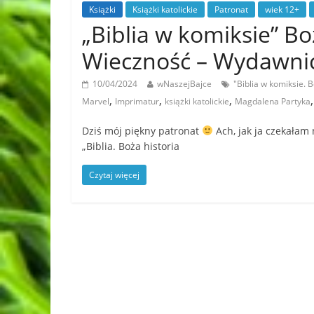
Książki
Książki katolickie
Patronat
wiek 12+
„Biblia w komiksie” Bo
Wieczność – Wydawni
10/04/2024
wNaszejBajce
"Biblia w komiksie.
,
,
,
Marvel
Imprimatur
książki katolickie
Magdalena Partyka
Dziś mój piękny patronat
Ach, jak ja czekałam
„Biblia. Boża historia
Czytaj więcej