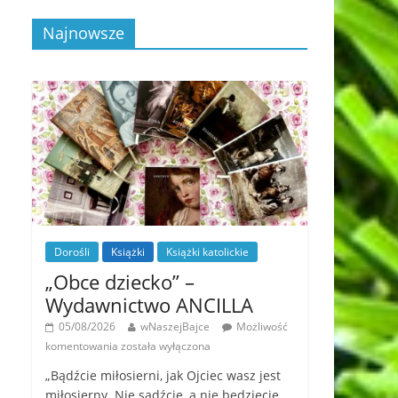
Najnowsze
Dorośli
Książki
Książki katolickie
„Obce dziecko” –
Wydawnictwo ANCILLA
05/08/2026
wNaszejBajce
Możliwość
komentowania
została wyłączona
„Bądźcie miłosierni, jak Ojciec wasz jest
miłosierny. Nie sądźcie, a nie będziecie