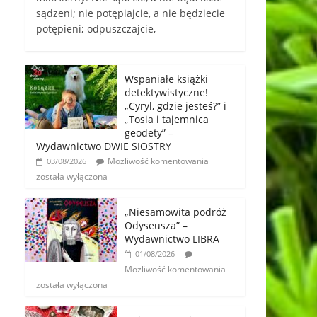
sądzeni; nie potępiajcie, a nie będziecie
potępieni; odpuszczajcie,
Wspaniałe książki
detektywistyczne!
„Cyryl, gdzie jesteś?” i
„Tosia i tajemnica
geodety” –
Wydawnictwo DWIE SIOSTRY
Możliwość komentowania
03/08/2026
została wyłączona
„Niesamowita podróż
Odyseusza” –
Wydawnictwo LIBRA
01/08/2026
Możliwość komentowania
została wyłączona