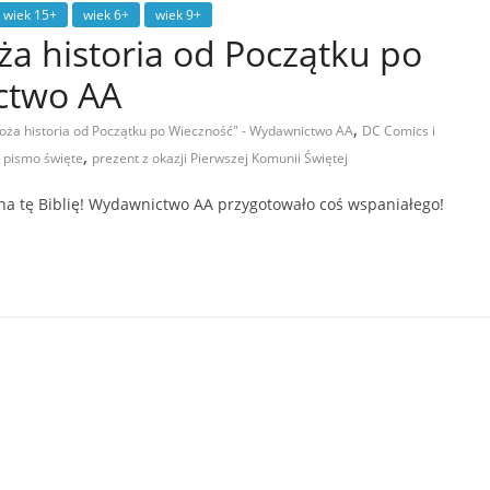
wiek 15+
wiek 6+
wiek 9+
ża historia od Początku po
ctwo AA
,
 Boża historia od Początku po Wieczność" - Wydawnictwo AA
DC Comics i
,
,
pismo święte
prezent z okazji Pierwszej Komunii Świętej
 na tę Biblię! Wydawnictwo AA przygotowało coś wspaniałego!