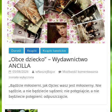
Dorośli
Książki
Książki katolickie
„Obce dziecko” – Wydawnictwo
ANCILLA
05/08/2026
wNaszejBajce
Możliwość komentowania
została wyłączona
„Bądźcie miłosierni, jak Ojciec wasz jest miłosierny. Nie
sądźcie, a nie będziecie sądzeni; nie potępiajcie, a nie
będziecie potępieni; odpuszczajcie,