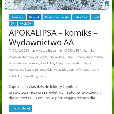
Komiksy
Książki
Książki katolickie
wiek 12+
wiek
15+
wiek 9+
APOKALIPSA – komiks –
Wydawnictwo AA
19/12/2024
wNaszejBajce
APOKALIPSA - komiks -
,
,
,
,
,
,
Wydawnictwo AA
Art Ayris
biblia
bóg
Emily Kanalz
Imprimatur
,
,
,
Jason Moore
komiksy katolickie
ksiązki katolickie
Księga
,
,
,
Apokalipsy Świętego Jana
Kyle Hotz
Magdalena Partyka
wiara
,
katolicka
www.Religijna.pl
Zapraszam Was dziś do lektury komiksu
przygotowanego przez wybitnych autorów tworzących
dla Marvel i DC Comics! To poruszająca lektura dla
Czytaj więcej