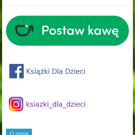
O mnie