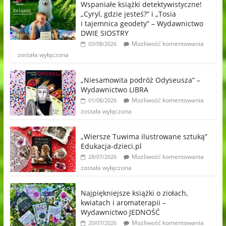
Wspaniałe książki detektywistyczne!
„Cyryl, gdzie jesteś?” i „Tosia
i tajemnica geodety” – Wydawnictwo
DWIE SIOSTRY
Możliwość komentowania
03/08/2026
została wyłączona
„Niesamowita podróż Odyseusza” –
Wydawnictwo LIBRA
Możliwość komentowania
01/08/2026
została wyłączona
„Wiersze Tuwima ilustrowane sztuką”
Edukacja-dzieci.pl
Możliwość komentowania
28/07/2026
została wyłączona
Najpiękniejsze książki o ziołach,
kwiatach i aromaterapii –
Wydawnictwo JEDNOŚĆ
Możliwość komentowania
20/07/2026