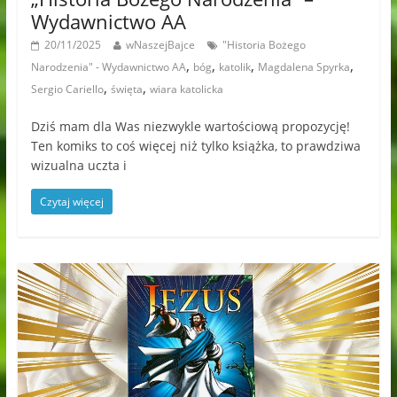
Wydawnictwo AA
20/11/2025
wNaszejBajce
"Historia Bożego
,
,
,
,
Narodzenia" - Wydawnictwo AA
bóg
katolik
Magdalena Spyrka
,
,
Sergio Cariello
święta
wiara katolicka
Dziś mam dla Was niezwykle wartościową propozycję!
Ten komiks to coś więcej niż tylko książka, to prawdziwa
wizualna uczta i
Czytaj więcej