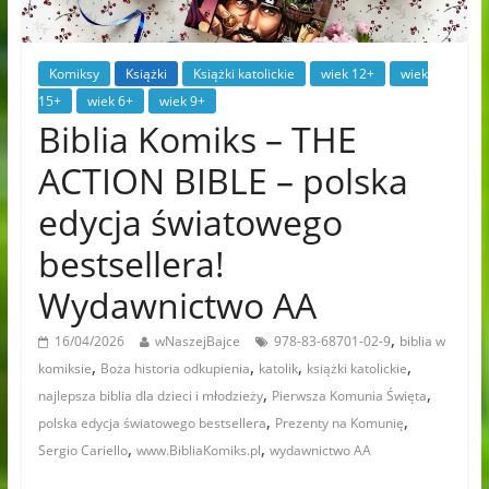
Komiksy
Książki
Książki katolickie
wiek 12+
wiek
15+
wiek 6+
wiek 9+
Biblia Komiks – THE
ACTION BIBLE – polska
edycja światowego
bestsellera!
Wydawnictwo AA
,
16/04/2026
wNaszejBajce
978-83-68701-02-9
biblia w
,
,
,
,
komiksie
Boża historia odkupienia
katolik
książki katolickie
,
,
najlepsza biblia dla dzieci i młodzieży
Pierwsza Komunia Święta
,
,
polska edycja światowego bestsellera
Prezenty na Komunię
,
,
Sergio Cariello
www.BibliaKomiks.pl
wydawnictwo AA