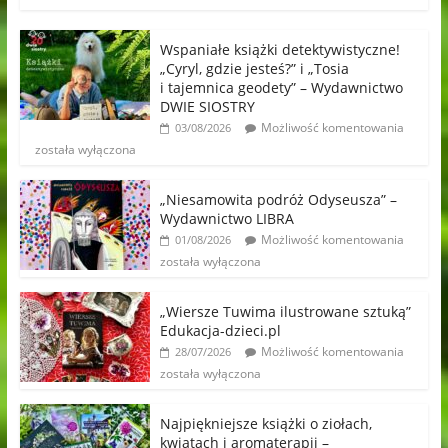
Wspaniałe książki detektywistyczne!
„Cyryl, gdzie jesteś?” i „Tosia
i tajemnica geodety” – Wydawnictwo
DWIE SIOSTRY
Możliwość komentowania
03/08/2026
została wyłączona
„Niesamowita podróż Odyseusza” –
Wydawnictwo LIBRA
Możliwość komentowania
01/08/2026
została wyłączona
„Wiersze Tuwima ilustrowane sztuką”
Edukacja-dzieci.pl
Możliwość komentowania
28/07/2026
została wyłączona
Najpiękniejsze książki o ziołach,
kwiatach i aromaterapii –