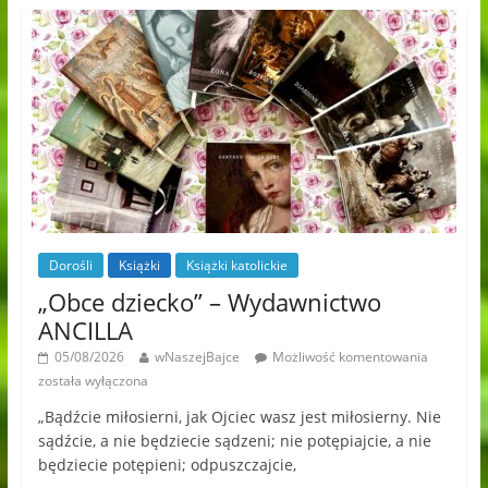
Dorośli
Książki
Książki katolickie
„Obce dziecko” – Wydawnictwo
ANCILLA
05/08/2026
wNaszejBajce
Możliwość komentowania
została wyłączona
„Bądźcie miłosierni, jak Ojciec wasz jest miłosierny. Nie
sądźcie, a nie będziecie sądzeni; nie potępiajcie, a nie
będziecie potępieni; odpuszczajcie,