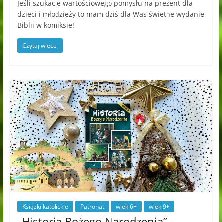
Jeśli szukacie wartościowego pomysłu na prezent dla
dzieci i młodzieży to mam dziś dla Was świetne wydanie
Biblii w komiksie!
Czytaj więcej
Książki katolickie
Patronat
wiek 6+
wiek 9+
„Historia Bożego Narodzenia” –