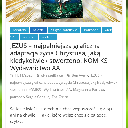
Komiksy
Książki
Książki katolickie
Patronat
wiek
12+
wiek 6+
wiek 9+
JEZUS – najpełniejsza graficzna
adaptacja życia Chrystusa, jaką
kiedykolwiek stworzono! KOMIKS –
Wydawnictwo AA
,
11/11/2023
wNaszejBajce
Ben Avery
JEZUS -
najpełniejsza graficzna adaptacja życia Chrystusa jaką kiedykolwiek
,
,
stworzono! KOMIKS - Wydawnictwo AA
Magdalena Partyka
,
,
patronat
Sergio Cariello
The Christ
Są takie książki, których nie chce wypuszczać się z rąk
ani na chwilę… Takie, które wciąż chce się oglądać,
czytać,