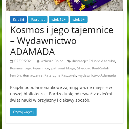
Książki
Patronat
wiek 12+
wiek 9+
Kosmos i jego tajemnice
– Wydawnictwo
ADAMADA
,
02/09/2021
wNaszejBajce
ilustracje: Eduard Altarriba
,
,
Kosmos i jego tajemnice
patronat bloga
Sheddad Kaid-Salah
,
,
Ferrón
tłumaczenie: Katarzyna Kaszorek
wydawnictwo Adamada
Książki popularnonaukowe zajmują ważne miejsce w
naszej biblioteczce. Bardzo lubię odkrywać z dziećmi
świat nauki w przyjazny i ciekawy sposób.
Czytaj więcej