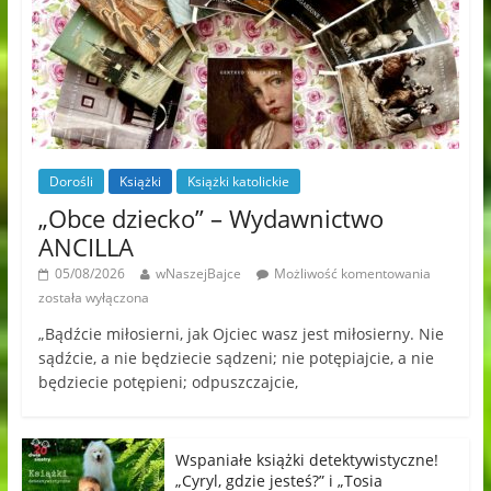
Dorośli
Książki
Książki katolickie
„Obce dziecko” – Wydawnictwo
ANCILLA
05/08/2026
wNaszejBajce
Możliwość komentowania
została wyłączona
„Bądźcie miłosierni, jak Ojciec wasz jest miłosierny. Nie
sądźcie, a nie będziecie sądzeni; nie potępiajcie, a nie
będziecie potępieni; odpuszczajcie,
Wspaniałe książki detektywistyczne!
„Cyryl, gdzie jesteś?” i „Tosia