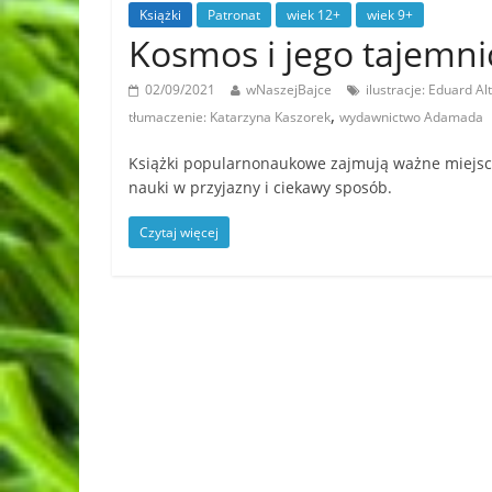
Książki
Patronat
wiek 12+
wiek 9+
Kosmos i jego tajem
02/09/2021
wNaszejBajce
ilustracje: Eduard Al
,
tłumaczenie: Katarzyna Kaszorek
wydawnictwo Adamada
Książki popularnonaukowe zajmują ważne miejsce 
nauki w przyjazny i ciekawy sposób.
Czytaj więcej