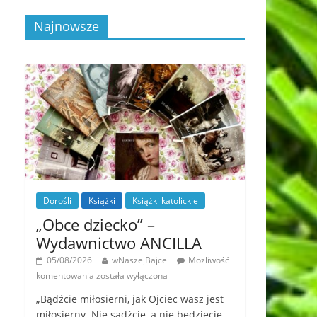
Najnowsze
Dorośli
Książki
Książki katolickie
„Obce dziecko” –
Wydawnictwo ANCILLA
05/08/2026
wNaszejBajce
Możliwość
komentowania
została wyłączona
„Bądźcie miłosierni, jak Ojciec wasz jest
miłosierny. Nie sądźcie, a nie będziecie