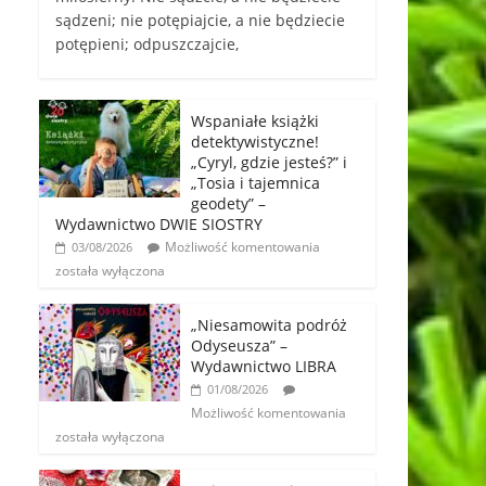
sądzeni; nie potępiajcie, a nie będziecie
potępieni; odpuszczajcie,
Wspaniałe książki
detektywistyczne!
„Cyryl, gdzie jesteś?” i
„Tosia i tajemnica
geodety” –
Wydawnictwo DWIE SIOSTRY
Możliwość komentowania
03/08/2026
została wyłączona
„Niesamowita podróż
Odyseusza” –
Wydawnictwo LIBRA
01/08/2026
Możliwość komentowania
została wyłączona