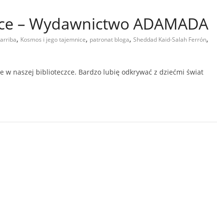
nice – Wydawnictwo ADAMADA
,
,
,
,
tarriba
Kosmos i jego tajemnice
patronat bloga
Sheddad Kaid-Salah Ferrón
w naszej biblioteczce. Bardzo lubię odkrywać z dziećmi świat