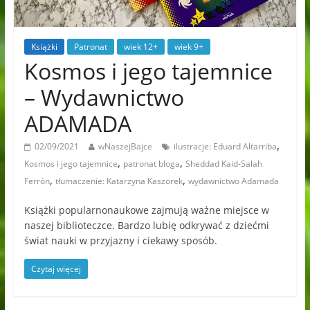
Książki
Patronat
wiek 12+
wiek 9+
Kosmos i jego tajemnice
– Wydawnictwo
ADAMADA
,
02/09/2021
wNaszejBajce
ilustracje: Eduard Altarriba
,
,
Kosmos i jego tajemnice
patronat bloga
Sheddad Kaid-Salah
,
,
Ferrón
tłumaczenie: Katarzyna Kaszorek
wydawnictwo Adamada
Książki popularnonaukowe zajmują ważne miejsce w
naszej biblioteczce. Bardzo lubię odkrywać z dziećmi
świat nauki w przyjazny i ciekawy sposób.
Czytaj więcej