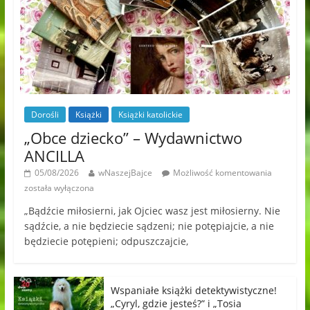
Dorośli
Książki
Książki katolickie
„Obce dziecko” – Wydawnictwo
ANCILLA
05/08/2026
wNaszejBajce
Możliwość komentowania
została wyłączona
„Bądźcie miłosierni, jak Ojciec wasz jest miłosierny. Nie
sądźcie, a nie będziecie sądzeni; nie potępiajcie, a nie
będziecie potępieni; odpuszczajcie,
Wspaniałe książki detektywistyczne!
„Cyryl, gdzie jesteś?” i „Tosia