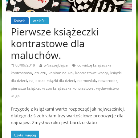
Książki
wiek 0+
Pierwsze książeczki
kontrastowe dla
maluchów.
03/09/2019
wNaszejBajce
co widzę książeczka
,
,
,
,
kontrastowa
czuczu
kapitan nauka
Kontrastowe wzory
książki
,
,
,
,
dla dzieci
najlepsze książki dla dzieci
niemowlak
noworodek
,
,
pierwsza książka
w zoo książeczka kontrastowa
wydawnictwo
wilga
Przygodę z książkami warto rozpocząć jak najwcześniej,
dlatego dziś zebrałam trzy wartościowe propozycje dla
najnajów. Zmysł wzroku jest bardzo słabo
Czytaj więcej