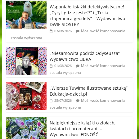
Wspaniałe książki detektywistyczne!
„Cyryl, gdzie jesteś?” i „Tosia
i tajemnica geodety” – Wydawnictwo
DWIE SIOSTRY
Możliwość komentowania
03/08/2026
została wyłączona
„Niesamowita podróż Odyseusza” –
Wydawnictwo LIBRA
Możliwość komentowania
01/08/2026
została wyłączona
„Wiersze Tuwima ilustrowane sztuką”
Edukacja-dzieci.pl
Możliwość komentowania
28/07/2026
została wyłączona
Najpiękniejsze książki o ziołach,
kwiatach i aromaterapii –
Wydawnictwo JEDNOŚĆ