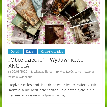
Dorośli
Książki
Książki katolickie
„Obce dziecko” – Wydawnictwo
ANCILLA
05/08/2026
wNaszejBajce
Możliwość komentowania
została wyłączona
„Bądźcie miłosierni, jak Ojciec wasz jest miłosierny. Nie
sądźcie, a nie będziecie sądzeni; nie potępiajcie, a nie
będziecie potępieni; odpuszczajcie,