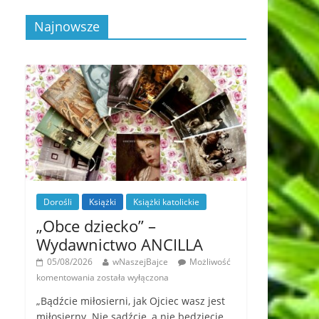
Najnowsze
Dorośli
Książki
Książki katolickie
„Obce dziecko” –
Wydawnictwo ANCILLA
05/08/2026
wNaszejBajce
Możliwość
komentowania
została wyłączona
„Bądźcie miłosierni, jak Ojciec wasz jest
miłosierny. Nie sądźcie, a nie będziecie