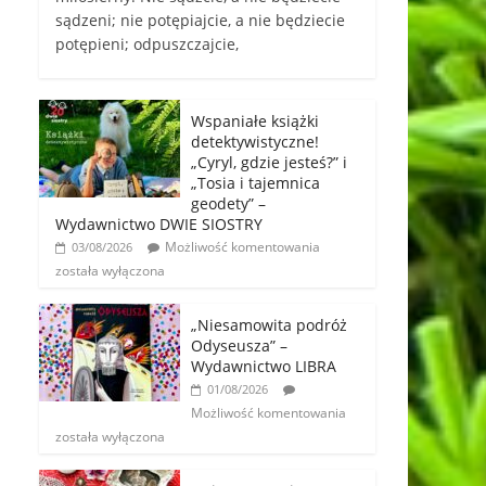
sądzeni; nie potępiajcie, a nie będziecie
potępieni; odpuszczajcie,
Wspaniałe książki
detektywistyczne!
„Cyryl, gdzie jesteś?” i
„Tosia i tajemnica
geodety” –
Wydawnictwo DWIE SIOSTRY
Możliwość komentowania
03/08/2026
została wyłączona
„Niesamowita podróż
Odyseusza” –
Wydawnictwo LIBRA
01/08/2026
Możliwość komentowania
została wyłączona