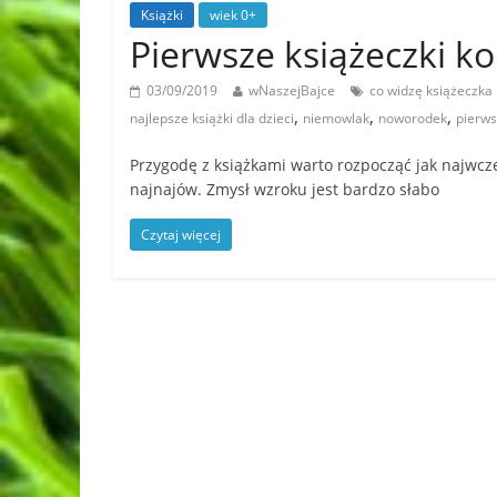
Książki
wiek 0+
Pierwsze książeczki k
03/09/2019
wNaszejBajce
co widzę książeczka
,
,
,
najlepsze książki dla dzieci
niemowlak
noworodek
pierws
Przygodę z książkami warto rozpocząć jak najwcze
najnajów. Zmysł wzroku jest bardzo słabo
Czytaj więcej