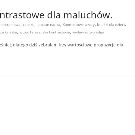
ontrastowe dla maluchów.
,
,
,
,
,
 kontrastowa
czuczu
kapitan nauka
Kontrastowe wzory
książki dla dzieci
,
,
za książka
w zoo książeczka kontrastowa
wydawnictwo wilga
śniej, dlatego dziś zebrałam trzy wartościowe propozycje dla