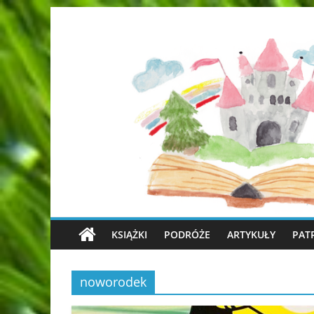
KSIĄŻKI
PODRÓŻE
ARTYKUŁY
PAT
noworodek