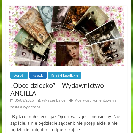
Dorośli
Książki
Książki katolickie
„Obce dziecko” – Wydawnictwo
ANCILLA
05/08/2026
wNaszejBajce
Możliwość komentowania
została wyłączona
„Bądźcie miłosierni, jak Ojciec wasz jest miłosierny. Nie
sądźcie, a nie będziecie sądzeni; nie potępiajcie, a nie
będziecie potępieni; odpuszczajcie,