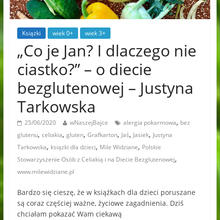
Książki
wiek 0+
wiek 3+
„Co je Jan? I dlaczego nie
ciastko?” – o diecie
bezglutenowej – Justyna
Tarkowska
,
25/06/2020
wNaszejBajce
alergia pokarmowa
bez
,
,
,
,
,
,
glutenu
celiakia
gluten
Grafkarton
Jaś
Jasiek
Justyna
,
,
,
Tarkowska
ksiązki dla dzieci
Mile Widziane
Polskie
,
Stowarzyszenie Osób z Celiakią i na Diecie Bezglutenowej
www.milewidziane.pl
Bardzo się cieszę, że w książkach dla dzieci poruszane
są coraz częściej ważne, życiowe zagadnienia. Dziś
chciałam pokazać Wam ciekawą