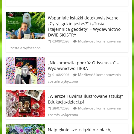
Wspaniałe książki detektywistyczne!
„Cyryl, gdzie jesteś?” i „Tosia
i tajemnica geodety” – Wydawnictwo
DWIE SIOSTRY
Możliwość komentowania
03/08/2026
została wyłączona
„Niesamowita podróż Odyseusza” –
Wydawnictwo LIBRA
Możliwość komentowania
01/08/2026
została wyłączona
„Wiersze Tuwima ilustrowane sztuką”
Edukacja-dzieci.pl
Możliwość komentowania
28/07/2026
została wyłączona
Najpiękniejsze książki o ziołach,