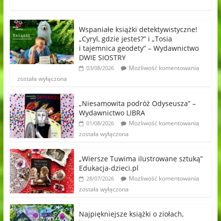
Wspaniałe książki detektywistyczne!
„Cyryl, gdzie jesteś?” i „Tosia
i tajemnica geodety” – Wydawnictwo
DWIE SIOSTRY
Możliwość komentowania
03/08/2026
została wyłączona
„Niesamowita podróż Odyseusza” –
Wydawnictwo LIBRA
Możliwość komentowania
01/08/2026
została wyłączona
„Wiersze Tuwima ilustrowane sztuką”
Edukacja-dzieci.pl
Możliwość komentowania
28/07/2026
została wyłączona
Najpiękniejsze książki o ziołach,