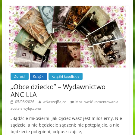
Dorośli
Książki
Książki katolickie
„Obce dziecko” – Wydawnictwo
ANCILLA
05/08/2026
wNaszejBajce
Możliwość komentowania
została wyłączona
„Bądźcie miłosierni, jak Ojciec wasz jest miłosierny. Nie
sądźcie, a nie będziecie sądzeni; nie potępiajcie, a nie
będziecie potępieni; odpuszczajcie,