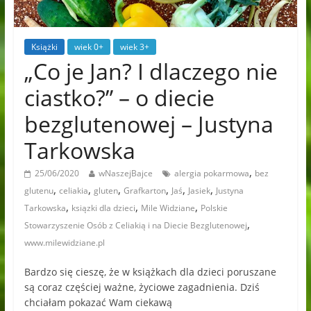
Książki
wiek 0+
wiek 3+
„Co je Jan? I dlaczego nie
ciastko?” – o diecie
bezglutenowej – Justyna
Tarkowska
,
25/06/2020
wNaszejBajce
alergia pokarmowa
bez
,
,
,
,
,
,
glutenu
celiakia
gluten
Grafkarton
Jaś
Jasiek
Justyna
,
,
,
Tarkowska
ksiązki dla dzieci
Mile Widziane
Polskie
,
Stowarzyszenie Osób z Celiakią i na Diecie Bezglutenowej
www.milewidziane.pl
Bardzo się cieszę, że w książkach dla dzieci poruszane
są coraz częściej ważne, życiowe zagadnienia. Dziś
chciałam pokazać Wam ciekawą