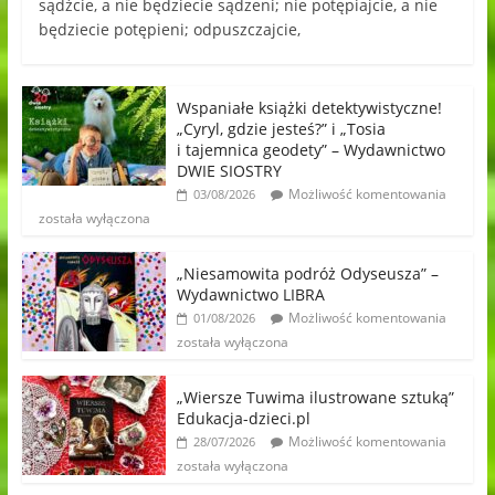
sądźcie, a nie będziecie sądzeni; nie potępiajcie, a nie
będziecie potępieni; odpuszczajcie,
Wspaniałe książki detektywistyczne!
„Cyryl, gdzie jesteś?” i „Tosia
i tajemnica geodety” – Wydawnictwo
DWIE SIOSTRY
Możliwość komentowania
03/08/2026
została wyłączona
„Niesamowita podróż Odyseusza” –
Wydawnictwo LIBRA
Możliwość komentowania
01/08/2026
została wyłączona
„Wiersze Tuwima ilustrowane sztuką”
Edukacja-dzieci.pl
Możliwość komentowania
28/07/2026
została wyłączona