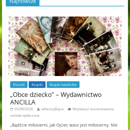
Najnowsze
Dorośli
Książki
Książki katolickie
„Obce dziecko” – Wydawnictwo
ANCILLA
05/08/2026
wNaszejBajce
Możliwość komentowania
została wyłączona
„Bądźcie miłosierni, jak Ojciec wasz jest miłosierny. Nie