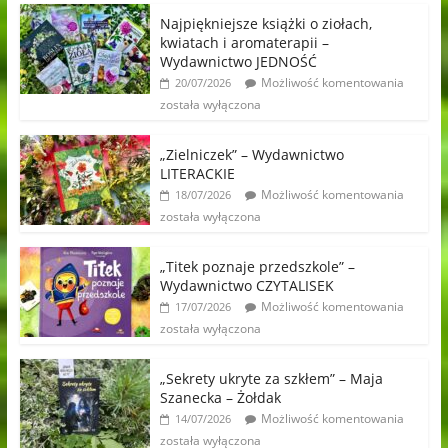
Najpiękniejsze książki o ziołach,
kwiatach i aromaterapii –
Wydawnictwo JEDNOŚĆ
Możliwość komentowania
20/07/2026
została wyłączona
„Zielniczek” – Wydawnictwo
LITERACKIE
Możliwość komentowania
18/07/2026
została wyłączona
„Titek poznaje przedszkole” –
Wydawnictwo CZYTALISEK
Możliwość komentowania
17/07/2026
została wyłączona
„Sekrety ukryte za szkłem” – Maja
Szanecka – Żołdak
Możliwość komentowania
14/07/2026
została wyłączona