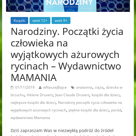
Książki
wiek 12+
wiek 9+
Narodziny. Początki życia
człowieka na
wyjątkowych ażurowych
rycinach – Wydawnictwo
MAMANIA
,
,
01/11/2019
wNaszejBajce
anatomia
ciąża
dziecko w
,
,
,
,
brzuchu
Helene Druvert
Jean Claude Druvert
książki dla dzieci
,
najlepsze książki dla dzieci
Narodziny początki życia człowieka na
,
,
,
wyjątkowych ażurowych rycinach
piękne książki dla dzieci
poród
wydawnictwo Mamania
Dziś zapraszam Was w niezwykłą podróż do źródeł