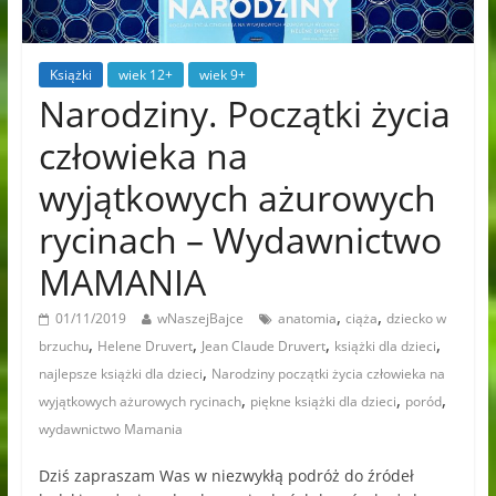
Książki
wiek 12+
wiek 9+
Narodziny. Początki życia
człowieka na
wyjątkowych ażurowych
rycinach – Wydawnictwo
MAMANIA
,
,
01/11/2019
wNaszejBajce
anatomia
ciąża
dziecko w
,
,
,
,
brzuchu
Helene Druvert
Jean Claude Druvert
książki dla dzieci
,
najlepsze książki dla dzieci
Narodziny początki życia człowieka na
,
,
,
wyjątkowych ażurowych rycinach
piękne książki dla dzieci
poród
wydawnictwo Mamania
Dziś zapraszam Was w niezwykłą podróż do źródeł