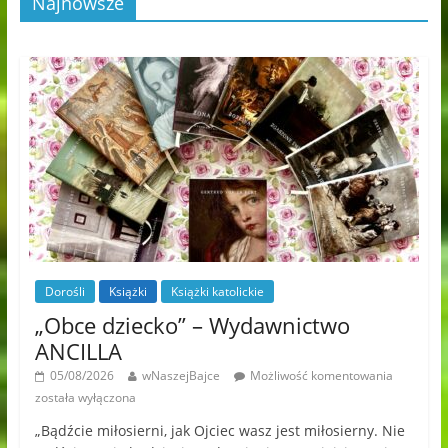
Najnowsze
Dorośli
Książki
Książki katolickie
„Obce dziecko” – Wydawnictwo
ANCILLA
05/08/2026
wNaszejBajce
Możliwość komentowania
została wyłączona
„Bądźcie miłosierni, jak Ojciec wasz jest miłosierny. Nie