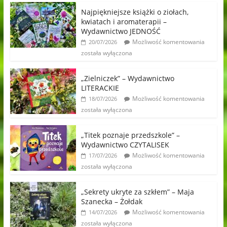
Najpiękniejsze książki o ziołach,
kwiatach i aromaterapii –
Wydawnictwo JEDNOŚĆ
Możliwość komentowania
20/07/2026
została wyłączona
„Zielniczek” – Wydawnictwo
LITERACKIE
Możliwość komentowania
18/07/2026
została wyłączona
„Titek poznaje przedszkole” –
Wydawnictwo CZYTALISEK
Możliwość komentowania
17/07/2026
została wyłączona
„Sekrety ukryte za szkłem” – Maja
Szanecka – Żołdak
Możliwość komentowania
14/07/2026
została wyłączona