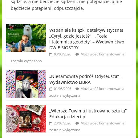
sądźcie, a nie będziecie sądzeni; nie potępiajcie, a nie
będziecie potępieni; odpuszczajcie,
Wspaniałe książki detektywistyczne!
„Cyryl, gdzie jesteś?” i „Tosia
i tajemnica geodety” – Wydawnictwo
DWIE SIOSTRY
Możliwość komentowania
03/08/2026
została wyłączona
„Niesamowita podróż Odyseusza” –
Wydawnictwo LIBRA
Możliwość komentowania
01/08/2026
została wyłączona
„Wiersze Tuwima ilustrowane sztuką”
Edukacja-dzieci.pl
Możliwość komentowania
28/07/2026
została wyłączona