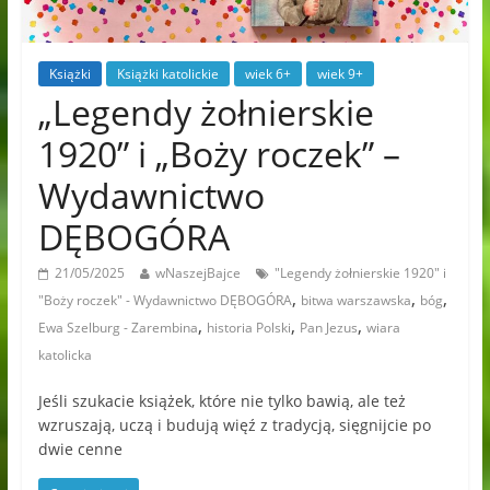
Książki
Książki katolickie
wiek 6+
wiek 9+
„Legendy żołnierskie
1920” i „Boży roczek” –
Wydawnictwo
DĘBOGÓRA
21/05/2025
wNaszejBajce
"Legendy żołnierskie 1920" i
,
,
,
"Boży roczek" - Wydawnictwo DĘBOGÓRA
bitwa warszawska
bóg
,
,
,
Ewa Szelburg - Zarembina
historia Polski
Pan Jezus
wiara
katolicka
Jeśli szukacie książek, które nie tylko bawią, ale też
wzruszają, uczą i budują więź z tradycją, sięgnijcie po
dwie cenne