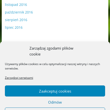
listopad 2016
październik 2016
sierpień 2016
lipiec 2016
Zarządzaj zgodami plików
cookie
Publikowane materiały zawierają płatną promocję.
Używamy plików cookies w celu optymalizacji naszej witryny i naszych
serwisów.
Polityka plików cookies
-
Polityka prywatności
Zarządzaj serwisami
Zaakceptuj cookies
Odmów
Copyright © 2026
Blog o książkach dla dzieci i młodzieży –
recenzje i rekomendacje
. All rights reserved.