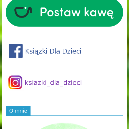
O mnie