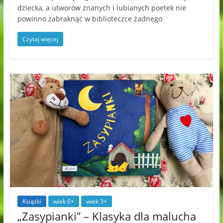
dziecka, a utworów znanych i lubianych poetek nie
powinno zabraknąć w biblioteczce żadnego
Czytaj więcej
Książki
wiek 0+
wiek 3+
„Zasypianki” – Klasyka dla malucha