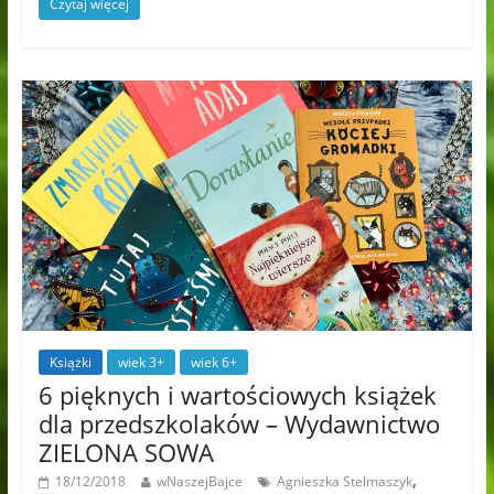
Czytaj więcej
Książki
wiek 3+
wiek 6+
6 pięknych i wartościowych książek
dla przedszkolaków – Wydawnictwo
ZIELONA SOWA
,
18/12/2018
wNaszejBajce
Agnieszka Stelmaszyk