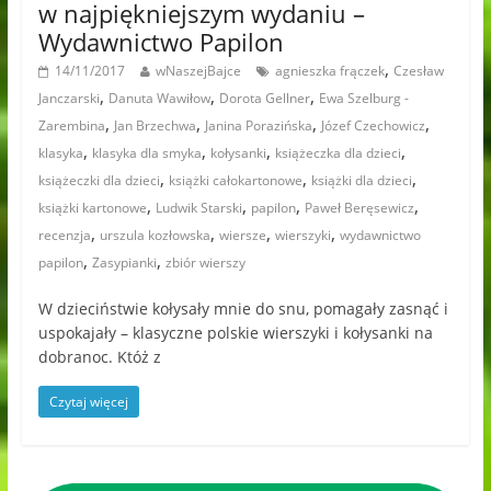
w najpiękniejszym wydaniu –
Wydawnictwo Papilon
,
14/11/2017
wNaszejBajce
agnieszka frączek
Czesław
,
,
,
Janczarski
Danuta Wawiłow
Dorota Gellner
Ewa Szelburg -
,
,
,
,
Zarembina
Jan Brzechwa
Janina Porazińska
Józef Czechowicz
,
,
,
,
klasyka
klasyka dla smyka
kołysanki
książeczka dla dzieci
,
,
,
książeczki dla dzieci
książki całokartonowe
książki dla dzieci
,
,
,
,
książki kartonowe
Ludwik Starski
papilon
Paweł Beręsewicz
,
,
,
,
recenzja
urszula kozłowska
wiersze
wierszyki
wydawnictwo
,
,
papilon
Zasypianki
zbiór wierszy
W dzieciństwie kołysały mnie do snu, pomagały zasnąć i
uspokajały – klasyczne polskie wierszyki i kołysanki na
dobranoc. Któż z
Czytaj więcej