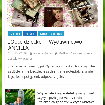
Dorośli
Książki
Książki katolickie
„Obce dziecko” – Wydawnictwo
ANCILLA
05/08/2026
wNaszejBajce
Możliwość komentowania
została wyłączona
„Bądźcie miłosierni, jak Ojciec wasz jest miłosierny. Nie
sądźcie, a nie będziecie sądzeni; nie potępiajcie, a nie
będziecie potępieni; odpuszczajcie,
Wspaniałe książki detektywistyczne!
„Cyryl, gdzie jesteś?” i „Tosia
i tajemnica geodety” – Wydawnictwo