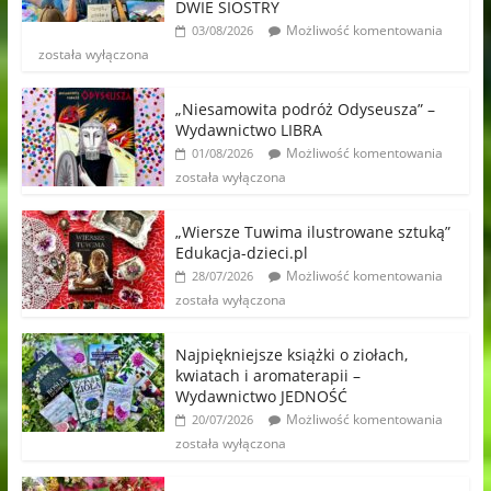
DWIE SIOSTRY
Możliwość komentowania
03/08/2026
została wyłączona
„Niesamowita podróż Odyseusza” –
Wydawnictwo LIBRA
Możliwość komentowania
01/08/2026
została wyłączona
„Wiersze Tuwima ilustrowane sztuką”
Edukacja-dzieci.pl
Możliwość komentowania
28/07/2026
została wyłączona
Najpiękniejsze książki o ziołach,
kwiatach i aromaterapii –
Wydawnictwo JEDNOŚĆ
Możliwość komentowania
20/07/2026
została wyłączona