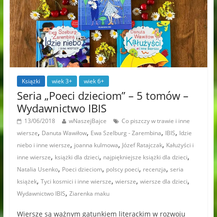
Książki
wiek 3+
wiek 6+
Seria „Poeci dzieciom” – 5 tomów –
Wydawnictwo IBIS
13/06/2018
wNaszejBajce
Co piszczy w trawie i inne
,
,
,
,
wiersze
Danuta Wawiłow
Ewa Szelburg - Zarembina
IBIS
Idzie
,
,
,
niebo i inne wiersze
joanna kulmowa
Józef Ratajczak
Kałużyści i
,
,
,
inne wiersze
książki dla dzieci
najpiękniejsze książki dla dzieci
,
,
,
,
Natalia Usenko
Poeci dzieciom
polscy poeci
recenzja
seria
,
,
,
,
książek
Tyci kosmici i inne wiersze
wiersze
wiersze dla dzieci
,
Wydawnictwo IBIS
Ziarenka maku
Wiersze są ważnym gatunkiem literackim w rozwoju