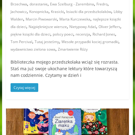
,
,
,
,
Brzechwa
dorastanie
Ewa Szelburg - Zarembina
Fredro
,
,
,
,
Jachowicz
Konopnicka
Krasicki
ksiazki dla przedszkolaków
Libby
,
,
,
Walden
Marcin Piwowarski
Marta Kurczewska
najlepsze książki
,
,
,
,
dla dzieci
Najpiękniejsze wiersze
Nietypowy Adaś
Oliver Jeffers
,
,
,
,
piękne książki dla dzieci
polscy poeci
recenzja
Richard Jones
,
,
,
Tom Percival
Tutaj jesteśmy
Wesołe przypadki kociej gromadki
,
wydawnictwo zielona sowa
Zmartwienie Róży
Biblioteczka mojego przedszkolaka wciąż się rozrasta.
Staś ma już swoje ukochane lektury które towarzyszą
nam codziennie. Czytamy w dzień i
Czytaj więcej