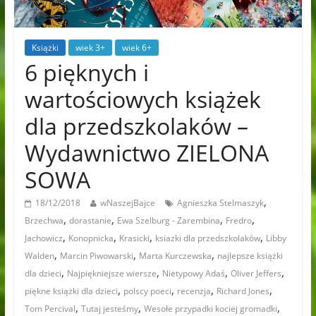
Książki
wiek 3+
wiek 6+
6 pięknych i
wartościowych książek
dla przedszkolaków –
Wydawnictwo ZIELONA
SOWA
,
18/12/2018
wNaszejBajce
Agnieszka Stelmaszyk
,
,
,
,
Brzechwa
dorastanie
Ewa Szelburg - Zarembina
Fredro
,
,
,
,
Jachowicz
Konopnicka
Krasicki
ksiazki dla przedszkolaków
Libby
,
,
,
Walden
Marcin Piwowarski
Marta Kurczewska
najlepsze książki
,
,
,
,
dla dzieci
Najpiękniejsze wiersze
Nietypowy Adaś
Oliver Jeffers
,
,
,
,
piękne książki dla dzieci
polscy poeci
recenzja
Richard Jones
,
,
,
Tom Percival
Tutaj jesteśmy
Wesołe przypadki kociej gromadki