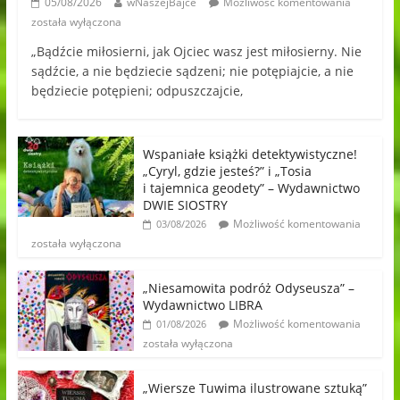
05/08/2026
wNaszejBajce
Możliwość komentowania
została wyłączona
„Bądźcie miłosierni, jak Ojciec wasz jest miłosierny. Nie
sądźcie, a nie będziecie sądzeni; nie potępiajcie, a nie
będziecie potępieni; odpuszczajcie,
Wspaniałe książki detektywistyczne!
„Cyryl, gdzie jesteś?” i „Tosia
i tajemnica geodety” – Wydawnictwo
DWIE SIOSTRY
Możliwość komentowania
03/08/2026
została wyłączona
„Niesamowita podróż Odyseusza” –
Wydawnictwo LIBRA
Możliwość komentowania
01/08/2026
została wyłączona
„Wiersze Tuwima ilustrowane sztuką”