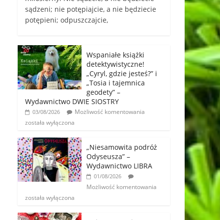
sądzeni; nie potępiajcie, a nie będziecie
potępieni; odpuszczajcie,
Wspaniałe książki
detektywistyczne!
„Cyryl, gdzie jesteś?” i
„Tosia i tajemnica
geodety” –
Wydawnictwo DWIE SIOSTRY
Możliwość komentowania
03/08/2026
została wyłączona
„Niesamowita podróż
Odyseusza” –
Wydawnictwo LIBRA
01/08/2026
Możliwość komentowania
została wyłączona