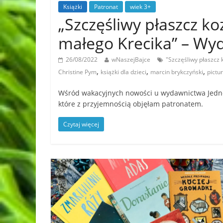
Książki
Patronat
wiek 3+
„Szczęśliwy płaszcz ko
małego Krecika” – W
26/08/2022
wNaszejBajce
"Szczęśliwy płaszcz
,
,
,
Christine Pym
książki dla dzieci
marcin brykczyński
pictu
Wśród wakacyjnych nowości u wydawnictwa Jedność
które z przyjemnością objęłam patronatem.
Czytaj więcej