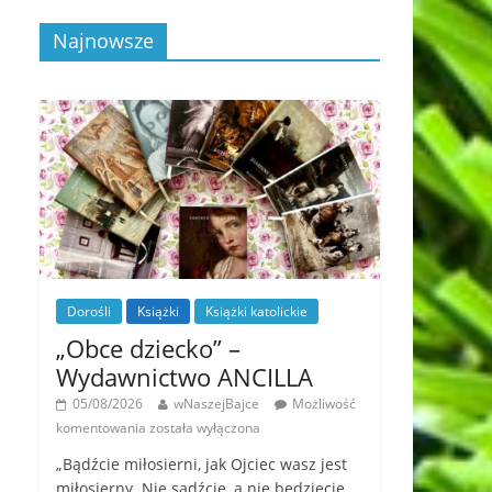
Najnowsze
Dorośli
Książki
Książki katolickie
„Obce dziecko” –
Wydawnictwo ANCILLA
05/08/2026
wNaszejBajce
Możliwość
komentowania
została wyłączona
„Bądźcie miłosierni, jak Ojciec wasz jest
miłosierny. Nie sądźcie, a nie będziecie