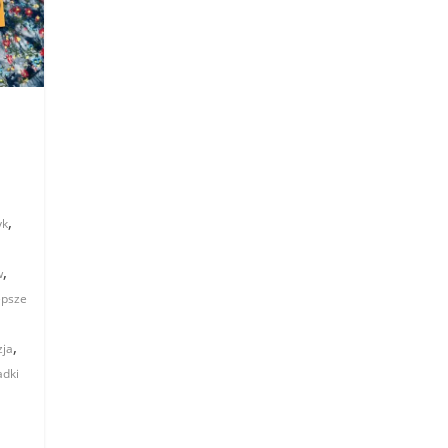
,
yk
,
w
epsze
,
zja
adki