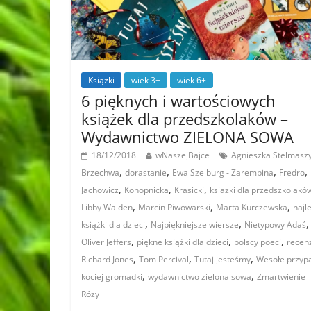
Książki
wiek 3+
wiek 6+
6 pięknych i wartościowych
książek dla przedszkolaków –
Wydawnictwo ZIELONA SOWA
18/12/2018
wNaszejBajce
Agnieszka Stelmasz
,
,
,
,
Brzechwa
dorastanie
Ewa Szelburg - Zarembina
Fredro
,
,
,
Jachowicz
Konopnicka
Krasicki
ksiazki dla przedszkolakó
,
,
,
Libby Walden
Marcin Piwowarski
Marta Kurczewska
najl
,
,
,
książki dla dzieci
Najpiękniejsze wiersze
Nietypowy Adaś
,
,
,
Oliver Jeffers
piękne książki dla dzieci
polscy poeci
recen
,
,
,
Richard Jones
Tom Percival
Tutaj jesteśmy
Wesołe przyp
,
,
kociej gromadki
wydawnictwo zielona sowa
Zmartwienie
Róży