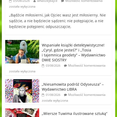
05/08/2026
wNaszejBajce
Możliwość komentowania
została wyłączona
„Bądźcie miłosierni, jak Ojciec wasz jest miłosierny. Nie
sądźcie, a nie będziecie sądzeni; nie potępiajcie, a nie
będziecie potępieni; odpuszczajcie,
Wspaniałe książki detektywistyczne!
„Cyryl, gdzie jesteś?” i „Tosia
i tajemnica geodety” – Wydawnictwo
DWIE SIOSTRY
Możliwość komentowania
03/08/2026
została wyłączona
„Niesamowita podróż Odyseusza” –
Wydawnictwo LIBRA
Możliwość komentowania
01/08/2026
została wyłączona
„Wiersze Tuwima ilustrowane sztuką”