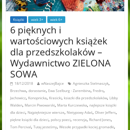
Książki
wiek 3+
wiek 6+
6 pięknych i
wartościowych książek
dla przedszkolaków –
Wydawnictwo ZIELONA
SOWA
,
18/12/2018
wNaszejBajce
Agnieszka Stelmaszyk
,
,
,
,
Brzechwa
dorastanie
Ewa Szelburg - Zarembina
Fredro
,
,
,
,
Jachowicz
Konopnicka
Krasicki
ksiazki dla przedszkolaków
Libby
,
,
,
Walden
Marcin Piwowarski
Marta Kurczewska
najlepsze książki
,
,
,
,
dla dzieci
Najpiękniejsze wiersze
Nietypowy Adaś
Oliver Jeffers
,
,
,
,
piękne książki dla dzieci
polscy poeci
recenzja
Richard Jones
,
,
,
Tom Percival
Tutaj jesteśmy
Wesołe przypadki kociej gromadki