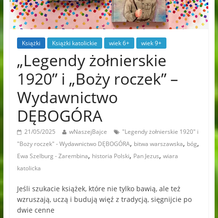
Książki
Książki katolickie
wiek 6+
wiek 9+
„Legendy żołnierskie
1920” i „Boży roczek” –
Wydawnictwo
DĘBOGÓRA
21/05/2025
wNaszejBajce
"Legendy żołnierskie 1920" i
,
,
,
"Boży roczek" - Wydawnictwo DĘBOGÓRA
bitwa warszawska
bóg
,
,
,
Ewa Szelburg - Zarembina
historia Polski
Pan Jezus
wiara
katolicka
Jeśli szukacie książek, które nie tylko bawią, ale też
wzruszają, uczą i budują więź z tradycją, sięgnijcie po
dwie cenne