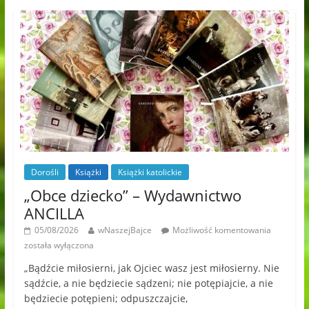
Dorośli
Książki
Książki katolickie
„Obce dziecko” – Wydawnictwo
ANCILLA
05/08/2026
wNaszejBajce
Możliwość komentowania
została wyłączona
„Bądźcie miłosierni, jak Ojciec wasz jest miłosierny. Nie
sądźcie, a nie będziecie sądzeni; nie potępiajcie, a nie
będziecie potępieni; odpuszczajcie,