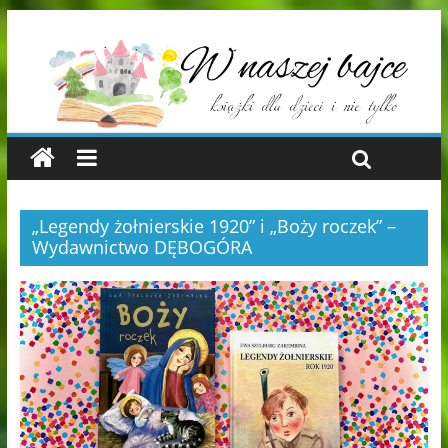
„Legendy żołnierskie 1920” i „Boży roczek” –
Wydawnictwo DĘBOGÓRA