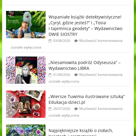
Wspaniałe książki detektywistyczne!
„Cyryl, gdzie jesteś?” i „Tosia
i tajemnica geodety” – Wydawnictwo
DWIE SIOSTRY
Możliwość komentowania
03/08/2026
została wyłączona
„Niesamowita podróż Odyseusza” –
Wydawnictwo LIBRA
Możliwość komentowania
01/08/2026
została wyłączona
„Wiersze Tuwima ilustrowane sztuką”
Edukacja-dzieci.pl
Możliwość komentowania
28/07/2026
została wyłączona
Najpiękniejsze książki o ziołach,