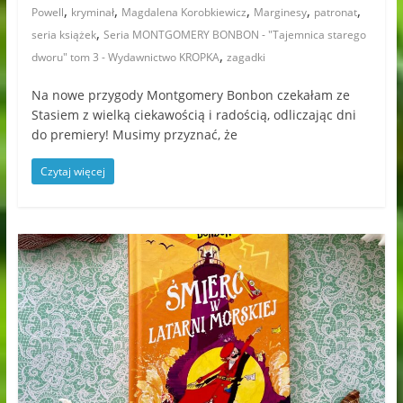
,
,
,
,
,
Powell
kryminał
Magdalena Korobkiewicz
Marginesy
patronat
,
seria książek
Seria MONTGOMERY BONBON - "Tajemnica starego
,
dworu" tom 3 - Wydawnictwo KROPKA
zagadki
Na nowe przygody Montgomery Bonbon czekałam ze
Stasiem z wielką ciekawością i radością, odliczając dni
do premiery! Musimy przyznać, że
Czytaj więcej