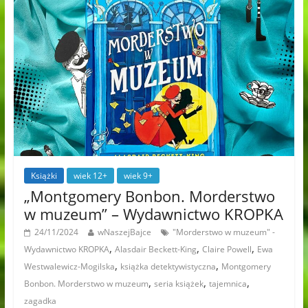
Książki
wiek 12+
wiek 9+
„Montgomery Bonbon. Morderstwo
w muzeum” – Wydawnictwo KROPKA
24/11/2024
wNaszejBajce
"Morderstwo w muzeum" -
,
,
,
Wydawnictwo KROPKA
Alasdair Beckett-King
Claire Powell
Ewa
,
,
Westwalewicz-Mogilska
książka detektywistyczna
Montgomery
,
,
,
Bonbon. Morderstwo w muzeum
seria książek
tajemnica
zagadka