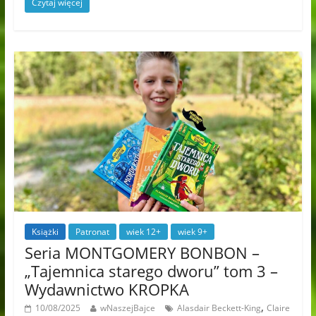
Czytaj więcej
Książki
Patronat
wiek 12+
wiek 9+
Seria MONTGOMERY BONBON –
„Tajemnica starego dworu” tom 3 –
Wydawnictwo KROPKA
,
10/08/2025
wNaszejBajce
Alasdair Beckett-King
Claire