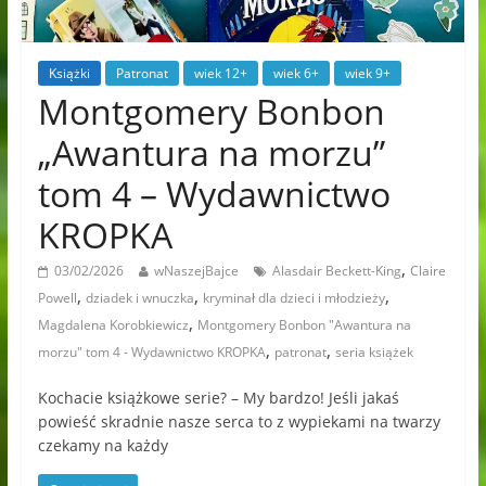
Książki
Patronat
wiek 12+
wiek 6+
wiek 9+
Montgomery Bonbon
„Awantura na morzu”
tom 4 – Wydawnictwo
KROPKA
,
03/02/2026
wNaszejBajce
Alasdair Beckett-King
Claire
,
,
,
Powell
dziadek i wnuczka
kryminał dla dzieci i młodzieży
,
Magdalena Korobkiewicz
Montgomery Bonbon "Awantura na
,
,
morzu" tom 4 - Wydawnictwo KROPKA
patronat
seria książek
Kochacie książkowe serie? – My bardzo! Jeśli jakaś
powieść skradnie nasze serca to z wypiekami na twarzy
czekamy na każdy