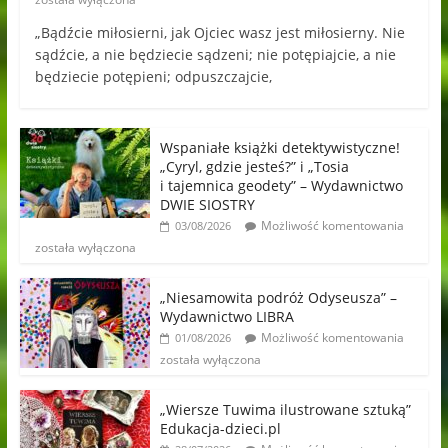
„Bądźcie miłosierni, jak Ojciec wasz jest miłosierny. Nie
sądźcie, a nie będziecie sądzeni; nie potępiajcie, a nie
będziecie potępieni; odpuszczajcie,
Wspaniałe książki detektywistyczne!
„Cyryl, gdzie jesteś?” i „Tosia
i tajemnica geodety” – Wydawnictwo
DWIE SIOSTRY
Możliwość komentowania
03/08/2026
została wyłączona
„Niesamowita podróż Odyseusza” –
Wydawnictwo LIBRA
Możliwość komentowania
01/08/2026
została wyłączona
„Wiersze Tuwima ilustrowane sztuką”
Edukacja-dzieci.pl