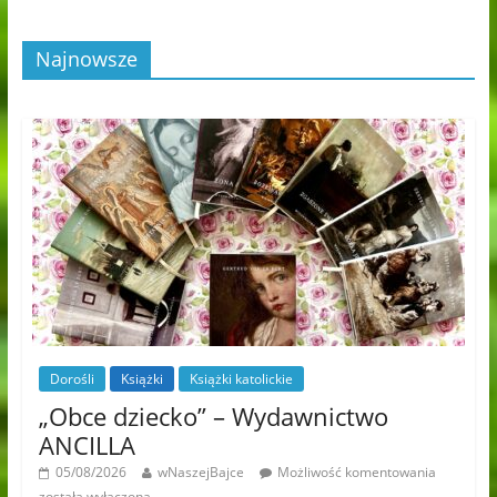
Najnowsze
Dorośli
Książki
Książki katolickie
„Obce dziecko” – Wydawnictwo
ANCILLA
05/08/2026
wNaszejBajce
Możliwość komentowania
została wyłączona