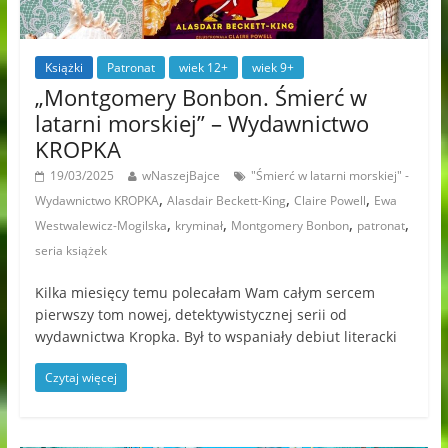
Książki
Patronat
wiek 12+
wiek 9+
„Montgomery Bonbon. Śmierć w
latarni morskiej” – Wydawnictwo
KROPKA
19/03/2025
wNaszejBajce
"Śmierć w latarni morskiej" -
,
,
,
Wydawnictwo KROPKA
Alasdair Beckett-King
Claire Powell
Ewa
,
,
,
,
Westwalewicz-Mogilska
kryminał
Montgomery Bonbon
patronat
seria książek
Kilka miesięcy temu polecałam Wam całym sercem
pierwszy tom nowej, detektywistycznej serii od
wydawnictwa Kropka. Był to wspaniały debiut literacki
Czytaj więcej