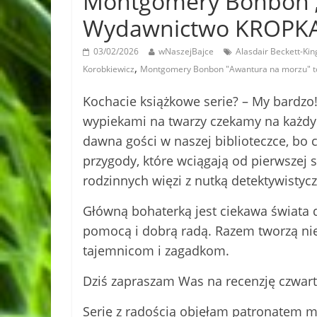
Montgomery Bonbon „
Wydawnictwo KROPK
03/02/2026
wNaszejBajce
Alasdair Beckett-Kin
,
Korobkiewicz
Montgomery Bonbon "Awantura na morzu" t
Kochacie książkowe serie? – My bardzo! 
wypiekami na twarzy czekamy na każdy 
dawna gości w naszej biblioteczce, bo c
przygody, które wciągają od pierwszej st
rodzinnych więzi z nutką detektywistycz
Główną bohaterką jest ciekawa świata dz
pomocą i dobrą radą. Razem tworzą nie
tajemnicom i zagadkom.
Dziś zapraszam Was na recenzję czwart
Serię z radością objęłam patronatem 