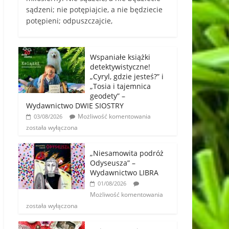
sądzeni; nie potępiajcie, a nie będziecie
potępieni; odpuszczajcie,
Wspaniałe książki
detektywistyczne!
„Cyryl, gdzie jesteś?” i
„Tosia i tajemnica
geodety” –
Wydawnictwo DWIE SIOSTRY
Możliwość komentowania
03/08/2026
została wyłączona
„Niesamowita podróż
Odyseusza” –
Wydawnictwo LIBRA
01/08/2026
Możliwość komentowania
została wyłączona