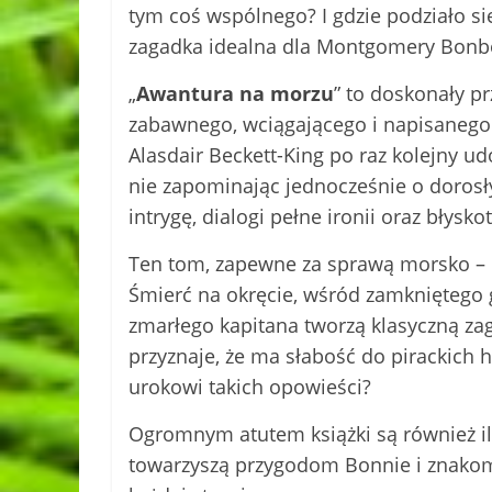
tym coś wspólnego? I gdzie podziało si
zagadka idealna dla Montgomery Bonb
„
Awantura na morzu
” to doskonały pr
zabawnego, wciągającego i napisanego
Alasdair Beckett-King po raz kolejny u
nie zapominając jednocześnie o dorosły
intrygę, dialogi pełne ironii oraz błysk
Ten tom, zapewne za sprawą morsko – pi
Śmierć na okręcie, wśród zamkniętego g
zmarłego kapitana tworzą klasyczną z
przyznaje, że ma słabość do pirackich hi
urokowi takich opowieści?
Ogromnym atutem książki są również ilu
towarzyszą przygodom Bonnie i znakomi