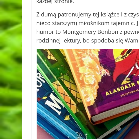
każdej stronie.
Z dumą patronujemy tej książce i z cz
nieco starszym) miłośnikom tajemnic. Jeś
humor to Montgomery Bonbon z pewnoś
rodzinnej lektury, bo spodoba się Wa