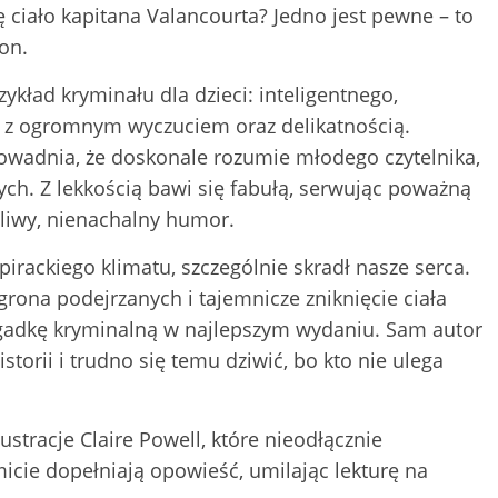
ę ciało kapitana Valancourta? Jedno jest pewne – to
on.
zykład kryminału dla dzieci: inteligentnego,
 z ogromnym wyczuciem oraz delikatnością.
dowadnia, że doskonale rozumie młodego czytelnika,
ch. Z lekkością bawi się fabułą, serwując poważną
otliwy, nienachalny humor.
rackiego klimatu, szczególnie skradł nasze serca.
rona podejrzanych i tajemnicze zniknięcie ciała
agadkę kryminalną w najlepszym wydaniu. Sam autor
storii i trudno się temu dziwić, bo kto nie ulega
stracje Claire Powell, które nieodłącznie
cie dopełniają opowieść, umilając lekturę na