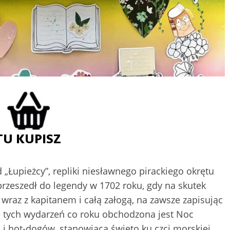
 „Łupieżcy”, repliki niesławnego pirackiego okrętu
zeszedł do legendy w 1702 roku, gdy na skutek
raz z kapitanem i całą załogą, na zawsze zapisując
kę tych wydarzeń co roku obchodzona jest Noc
 i hot-dogów, stanowiąca święto ku czci morskiej