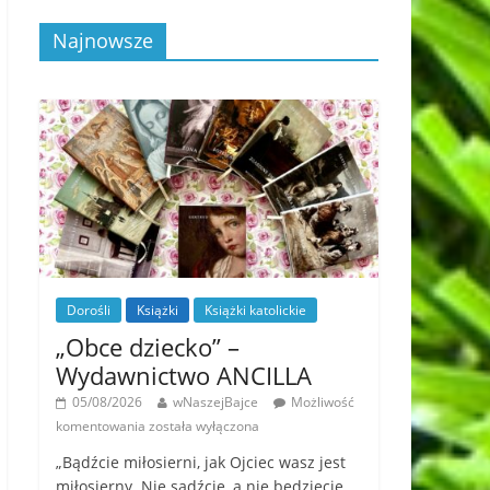
Najnowsze
Dorośli
Książki
Książki katolickie
„Obce dziecko” –
Wydawnictwo ANCILLA
05/08/2026
wNaszejBajce
Możliwość
komentowania
została wyłączona
„Bądźcie miłosierni, jak Ojciec wasz jest
miłosierny. Nie sądźcie, a nie będziecie