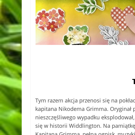
Tym razem akcja przenosi się na pokład
kapitana Nikodema Grimma. Oryginał pr
nieszczęśliwego wypadku eksplodował, w
się w historii Widdlington. Na pamiąt
Kapitana Grimma, pełna ognisk, muzyki