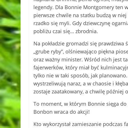
legendy. Dla Bonnie Montgomery ten wi
pierwsze chwile na statku budzą w niej 
rzadko się myli. Gdy dziewczynę ogarni
pobliżu czai się… zbrodnia.
Na pokładzie gromadzi się prawdziwa ś
„grube ryby”, olśniewająco piękna pio
oraz ważny minister. Wśród nich jest 
fajerwerków, który miał być kulminacy
tylko nie w taki sposób, jak planowano.
wystrzeliwują naraz, a w chaosie i kłę
zostaje zaatakowany, a chwilę później ok
To moment, w którym Bonnie sięga do 
Bonbon wraca do akcji!
Kto wykorzystał zamieszanie podczas f