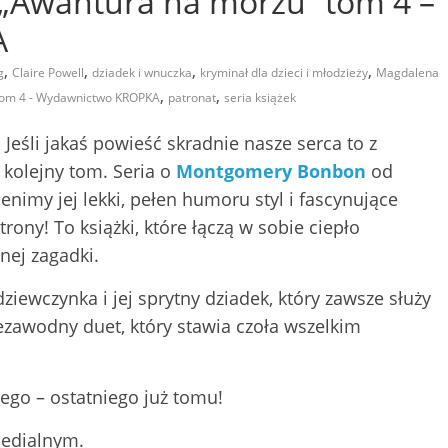
Awantura na morzu” tom 4 –
A
,
,
,
,
g
Claire Powell
dziadek i wnuczka
kryminał dla dzieci i młodzieży
Magdalena
,
,
om 4 - Wydawnictwo KROPKA
patronat
seria książek
Jeśli jakaś powieść skradnie nasze serca to z
kolejny tom. Seria o
Montgomery Bonbon
od
enimy jej lekki, pełen humoru styl i fascynujące
rony! To książki, które łączą w sobie ciepło
nej zagadki.
iewczynka i jej sprytny dziadek, który zawsze służy
zawodny duet, który stawia czoła wszelkim
ego – ostatniego już tomu!
medialnym.