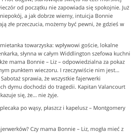
eczór od początku nie zapowiada się spokojnie. Już
niepokój, a jak dobrze wiemy, intuicja Bonnie
ają złe przeczucia, możemy być pewni, że gdzieś w
mietanka towarzyska: wpływowi goście, lokalne
senkarka, słynna w całym Widdlington szefowa kuchni
także mama Bonnie – Liz – odpowiedzialna za pokaz
jnym punktem wieczoru. I rzeczywiście nim jest…
 Sabotaż sprawia, że wszystkie fajerwerki
bach dymu dochodzi do tragedii. Kapitan Valancourt
azuje się, że… nie żyje.
plecaka po wąsy, płaszcz i kapelusz – Montgomery
ajerwerków? Czy mama Bonnie – Liz, mogła mieć z