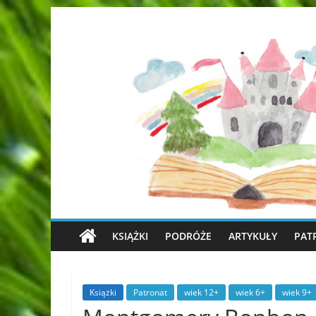
KSIĄŻKI
PODRÓŻE
ARTYKUŁY
PAT
Książki
Patronat
wiek 12+
wiek 6+
wiek 9+