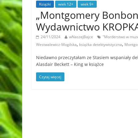
Książki
wiek 12+
wiek 9+
„Montgomery Bonbon
Wydawnictwo KROPK
24/11/2024
wNaszejBajce
"Morderstwo w muz
,
,
Westwalewicz-Mogilska
książka detektywistyczna
Montgo
Niedawno przeczytałam ze Stasiem wspaniały debiu
Alasdair Beckett – King w książce
Czytaj więcej