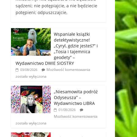
sądzeni; nie potępiajcie, a nie będziecie
potępieni; odpuszczajcie,
Wspaniałe książki
detektywistyczne!
„Cyryl, gdzie jesteś?” i
„Tosia i tajemnica
geodety” –
Wydawnictwo DWIE SIOSTRY
Możliwość komentowania
03/08/2026
została wyłączona
„Niesamowita podróż
Odyseusza” –
Wydawnictwo LIBRA
01/08/2026
Możliwość komentowania
została wyłączona