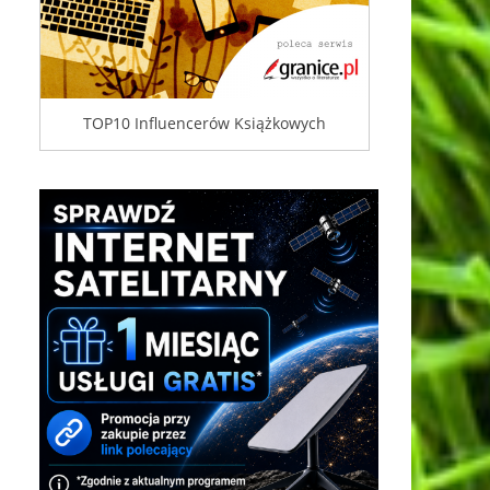
TOP10 Influencerów Książkowych