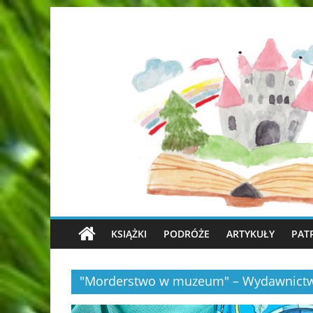
KSIĄŻKI
PODRÓŻE
ARTYKUŁY
PAT
"Morderstwo w muzeum" – Wydawnict