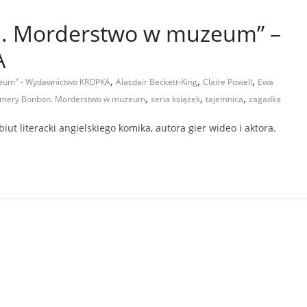
. Morderstwo w muzeum” –
A
,
,
,
eum" - Wydawnictwo KROPKA
Alasdair Beckett-King
Claire Powell
Ewa
,
,
,
mery Bonbon. Morderstwo w muzeum
seria książek
tajemnica
zagadka
t literacki angielskiego komika, autora gier wideo i aktora.