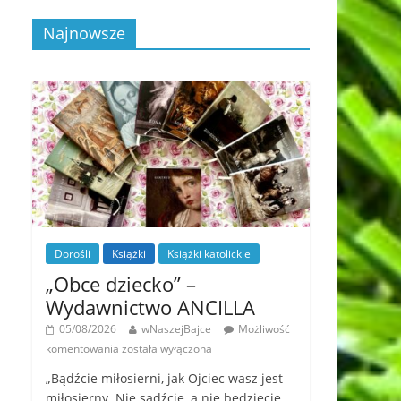
Najnowsze
Dorośli
Książki
Książki katolickie
„Obce dziecko” –
Wydawnictwo ANCILLA
05/08/2026
wNaszejBajce
Możliwość
komentowania
została wyłączona
„Bądźcie miłosierni, jak Ojciec wasz jest
miłosierny. Nie sądźcie, a nie będziecie