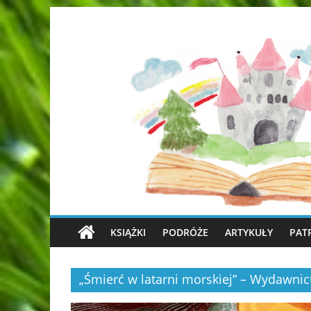
KSIĄŻKI
PODRÓŻE
ARTYKUŁY
PAT
„Śmierć w latarni morskiej” – Wydawn