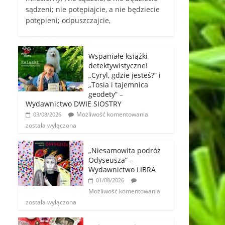
sądzeni; nie potępiajcie, a nie będziecie
potępieni; odpuszczajcie,
Wspaniałe książki
detektywistyczne!
„Cyryl, gdzie jesteś?” i
„Tosia i tajemnica
geodety” –
Wydawnictwo DWIE SIOSTRY
Możliwość komentowania
03/08/2026
została wyłączona
„Niesamowita podróż
Odyseusza” –
Wydawnictwo LIBRA
01/08/2026
Możliwość komentowania
została wyłączona