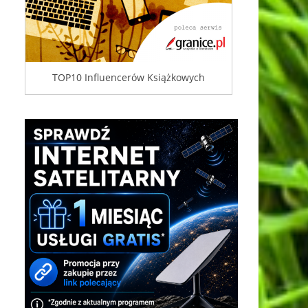
TOP10 Influencerów Książkowych