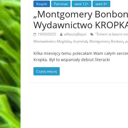
Książki
Patronat
wiek 12+
wiek 9+
„Montgomery Bonbon. 
Wydawnictwo KROPK
19/03/2025
wNaszejBajce
"Śmierć w latarni m
,
,
,
Westwalewicz-Mogilska
kryminał
Montgomery Bonbon
p
Kilka miesięcy temu polecałam Wam całym sercem
Kropka. Był to wspaniały debiut literacki
Czytaj więcej