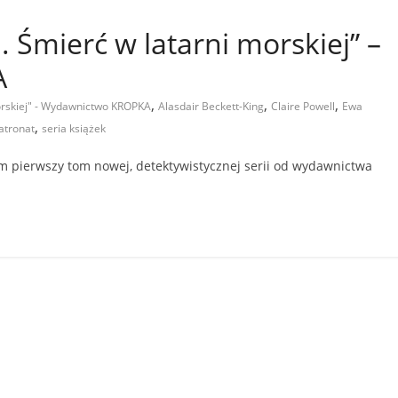
Śmierć w latarni morskiej” –
A
,
,
,
orskiej" - Wydawnictwo KROPKA
Alasdair Beckett-King
Claire Powell
Ewa
,
atronat
seria książek
 pierwszy tom nowej, detektywistycznej serii od wydawnictwa