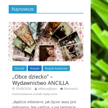
Najnowsze
Dorośli
Książki
Książki katolickie
„Obce dziecko” –
Wydawnictwo ANCILLA
05/08/2026
wNaszejBajce
Możliwość
komentowania
została wyłączona
„Bądźcie miłosierni, jak Ojciec wasz jest
miłosierny. Nie sądźcie, a nie będziecie