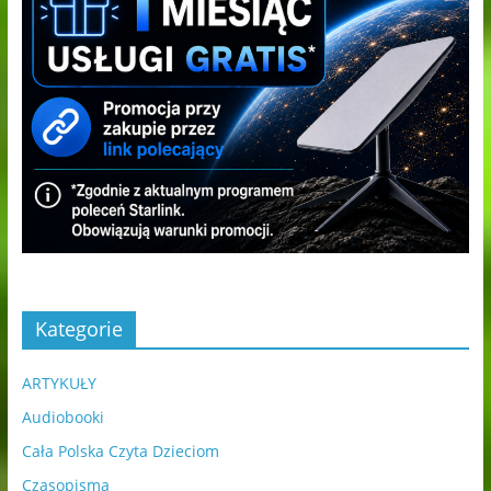
Kategorie
ARTYKUŁY
Audiobooki
Cała Polska Czyta Dzieciom
Czasopisma