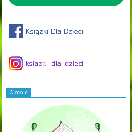
O mnie