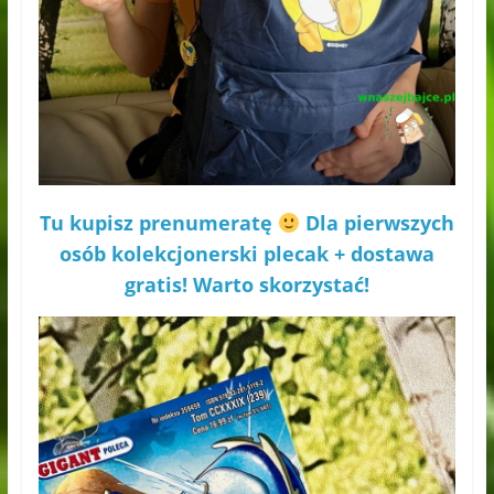
Tu kupisz prenumeratę
Dla pierwszych
osób kolekcjonerski plecak + dostawa
gratis!
Warto skorz
ystać!