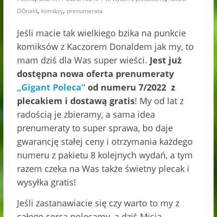
,
,
DOnald
komiksy
prenumerata
Jeśli macie tak wielkiego bzika na punkcie
komiksów z Kaczorem Donaldem jak my, to
mam dziś dla Was super wieści.
Jest już
dostępna nowa oferta prenumeraty
„Gigant Poleca”
od numeru 7/2022 z
plecakiem i dostawą gratis
! My od lat z
radością je zbieramy, a sama idea
prenumeraty to super sprawa, bo daje
gwarancję stałej ceny i otrzymania każdego
numeru z pakietu 8 kolejnych wydań, a tym
razem czeka na Was także świetny plecak i
wysyłka gratis!
Jeśli zastanawiacie się czy warto to my z
całego serca polecamy, a dziś Misia