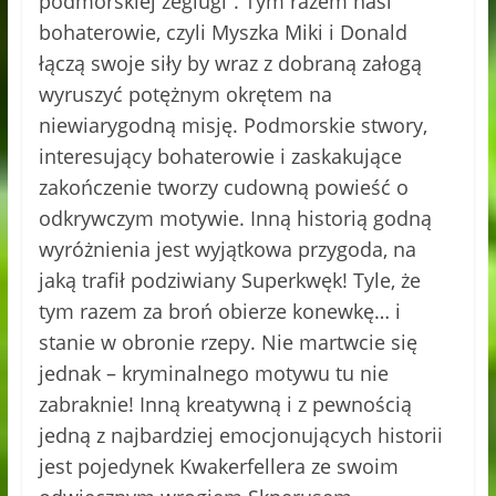
podmorskiej żeglugi”. Tym razem nasi
bohaterowie, czyli Myszka Miki i Donald
łączą swoje siły by wraz z dobraną załogą
wyruszyć potężnym okrętem na
niewiarygodną misję. Podmorskie stwory,
interesujący bohaterowie i zaskakujące
zakończenie tworzy cudowną powieść o
odkrywczym motywie. Inną historią godną
wyróżnienia jest wyjątkowa przygoda, na
jaką trafił podziwiany Superkwęk! Tyle, że
tym razem za broń obierze konewkę… i
stanie w obronie rzepy. Nie martwcie się
jednak – kryminalnego motywu tu nie
zabraknie! Inną kreatywną i z pewnością
jedną z najbardziej emocjonujących historii
jest pojedynek Kwakerfellera ze swoim