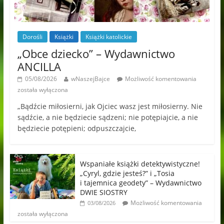
Dorośli
Książki
Książki katolickie
„Obce dziecko” – Wydawnictwo
ANCILLA
05/08/2026
wNaszejBajce
Możliwość komentowania
została wyłączona
„Bądźcie miłosierni, jak Ojciec wasz jest miłosierny. Nie
sądźcie, a nie będziecie sądzeni; nie potępiajcie, a nie
będziecie potępieni; odpuszczajcie,
Wspaniałe książki detektywistyczne!
„Cyryl, gdzie jesteś?” i „Tosia
i tajemnica geodety” – Wydawnictwo
DWIE SIOSTRY
Możliwość komentowania
03/08/2026
została wyłączona