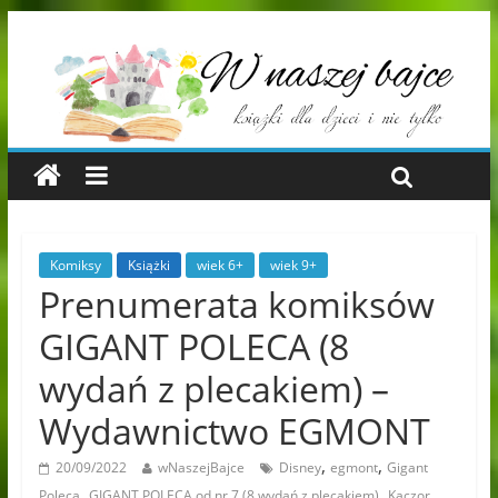
Komiksy
Książki
wiek 6+
wiek 9+
Prenumerata komiksów
GIGANT POLECA (8
wydań z plecakiem) –
Wydawnictwo EGMONT
,
,
20/09/2022
wNaszejBajce
Disney
egmont
Gigant
,
,
Poleca
GIGANT POLECA od nr 7 (8 wydań z plecakiem)
Kaczor