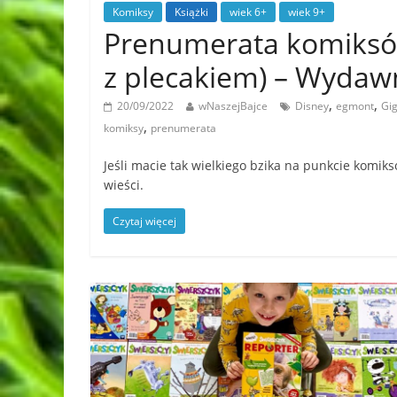
Komiksy
Książki
wiek 6+
wiek 9+
Prenumerata komiks
z plecakiem) – Wyda
,
,
20/09/2022
wNaszejBajce
Disney
egmont
Gig
,
komiksy
prenumerata
Jeśli macie tak wielkiego bzika na punkcie komi
wieści.
Czytaj więcej