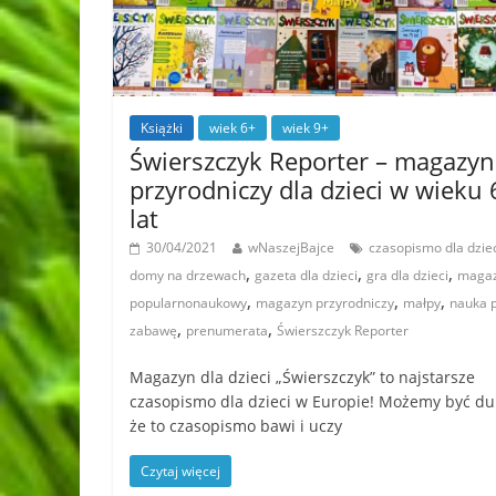
Książki
wiek 6+
wiek 9+
Świerszczyk Reporter – magazyn
przyrodniczy dla dzieci w wieku 
lat
30/04/2021
wNaszejBajce
czasopismo dla dzie
,
,
,
domy na drzewach
gazeta dla dzieci
gra dla dzieci
maga
,
,
,
popularnonaukowy
magazyn przyrodniczy
małpy
nauka 
,
,
zabawę
prenumerata
Świerszczyk Reporter
Magazyn dla dzieci „Świerszczyk” to najstarsze
czasopismo dla dzieci w Europie! Możemy być du
że to czasopismo bawi i uczy
Czytaj więcej