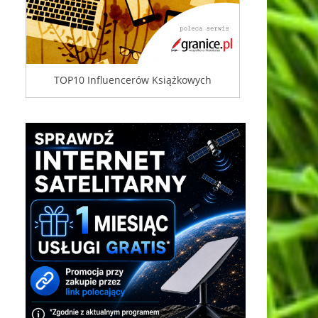
TOP10 Influencerów Książkowych