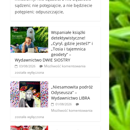
sądzeni; nie potępiajcie, a nie będziecie
potępieni; odpuszczajcie,
Wspaniałe książki
detektywistyczne!
„Cyryl, gdzie jesteś?” i
„Tosia i tajemnica
geodety” –
Wydawnictwo DWIE SIOSTRY
Możliwość komentowania
03/08/2026
została wyłączona
„Niesamowita podróż
Odyseusza” –
Wydawnictwo LIBRA
01/08/2026
Możliwość komentowania
została wyłączona