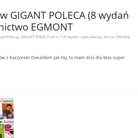
ów GIGANT POLECA (8 wydań
wnictwo EGMONT
,
,
,
ant Poleca
GIGANT POLECA od nr 7 (8 wydań z plecakiem)
Kaczor DOnald
ksów z Kaczorem Donaldem jak my, to mam dziś dla Was super