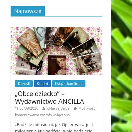
Najnowsze
Dorośli
Książki
Książki katolickie
„Obce dziecko” –
Wydawnictwo ANCILLA
05/08/2026
wNaszejBajce
Możliwość
komentowania
została wyłączona
„Bądźcie miłosierni, jak Ojciec wasz jest
miłosierny. Nie sądźcie, a nie będziecie