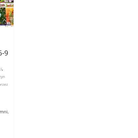
6-9
,
ci
zyn
przez
mni,